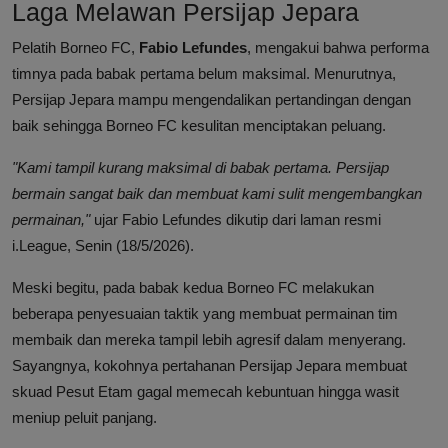
Laga Melawan Persijap Jepara
Pelatih Borneo FC,
Fabio Lefundes
, mengakui bahwa performa
timnya pada babak pertama belum maksimal. Menurutnya,
Persijap Jepara mampu mengendalikan pertandingan dengan
baik sehingga Borneo FC kesulitan menciptakan peluang.
"Kami tampil kurang maksimal di babak pertama. Persijap
bermain sangat baik dan membuat kami sulit mengembangkan
permainan,"
ujar Fabio Lefundes dikutip dari laman resmi
i.League, Senin (18/5/2026).
Meski begitu, pada babak kedua Borneo FC melakukan
beberapa penyesuaian taktik yang membuat permainan tim
membaik dan mereka tampil lebih agresif dalam menyerang.
Sayangnya, kokohnya pertahanan Persijap Jepara membuat
skuad Pesut Etam gagal memecah kebuntuan hingga wasit
meniup peluit panjang.