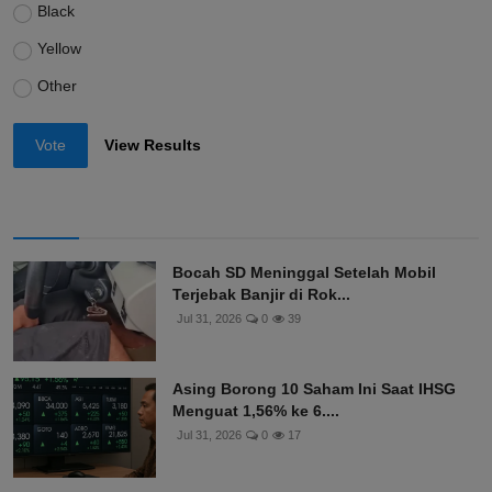
Black
Yellow
Other
Vote
View Results
Bocah SD Meninggal Setelah Mobil
Terjebak Banjir di Rok...
Jul 31, 2026
0
39
Asing Borong 10 Saham Ini Saat IHSG
Menguat 1,56% ke 6....
Jul 31, 2026
0
17