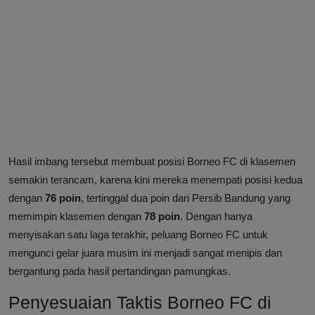
Hasil imbang tersebut membuat posisi Borneo FC di klasemen
semakin terancam, karena kini mereka menempati posisi kedua
dengan
76 poin
, tertinggal dua poin dari Persib Bandung yang
memimpin klasemen dengan
78 poin
. Dengan hanya
menyisakan satu laga terakhir, peluang Borneo FC untuk
mengunci gelar juara musim ini menjadi sangat menipis dan
bergantung pada hasil pertandingan pamungkas.
Penyesuaian Taktis Borneo FC di