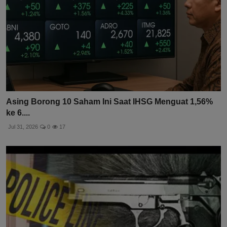
Asing Borong 10 Saham Ini Saat IHSG Menguat 1,56%
ke 6....
Jul 31, 2026
0
17