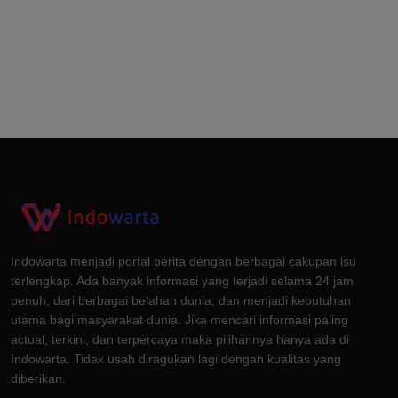
Indowarta menjadi portal berita dengan berbagai cakupan isu
terlengkap. Ada banyak informasi yang terjadi selama 24 jam
penuh, dari berbagai belahan dunia, dan menjadi kebutuhan
utama bagi masyarakat dunia. Jika mencari informasi paling
actual, terkini, dan terpercaya maka pilihannya hanya ada di
Indowarta. Tidak usah diragukan lagi dengan kualitas yang
diberikan.