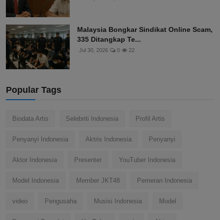
Malaysia Bongkar Sindikat Online Scam,
335 Ditangkap Te...
Jul 30, 2026
0
22
Popular Tags
Biodata Artis
Selebriti Indonesia
Profil Artis
Penyanyi Indonesia
Aktris Indonesia
Penyanyi
Aktor Indonesia
Presenter
YouTuber Indonesia
Model Indonesia
Member JKT48
Pemeran Indonesia
video
Pengusaha
Musisi Indonesia
Model