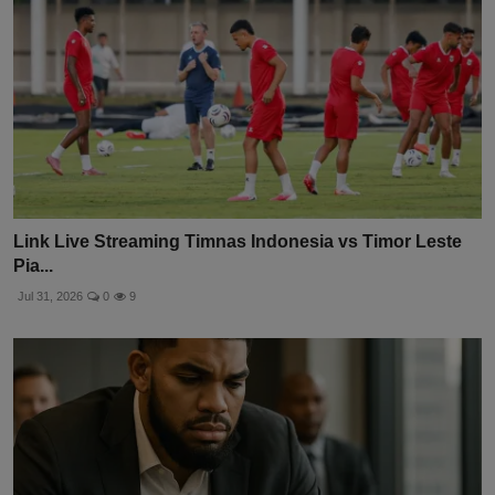
Link Live Streaming Timnas Indonesia vs Timor Leste
Pia...
Jul 31, 2026
0
9