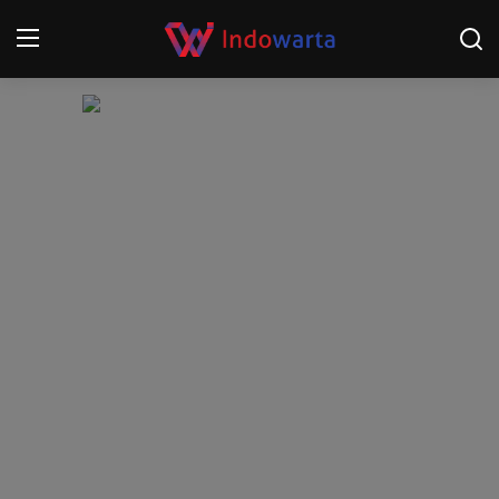
Login
Register
Home
Kompetisi Sepak Bola 2025/2026
Contact
About
Disclaimer
Peristiwa