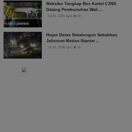
Meksiko Tangkap Bos Kartel CJNG
Dalang Pembunuhan Wali ...
Jul 31, 2026
0
16
Hujan Deras Simalungun Sebabkan
Jalinsum Medan-Siantar ...
Jul 31, 2026
0
16