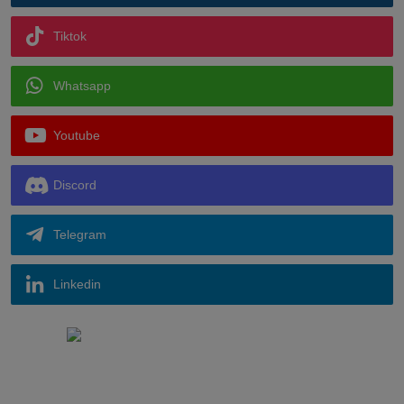
Tiktok
Whatsapp
Youtube
Discord
Telegram
Linkedin