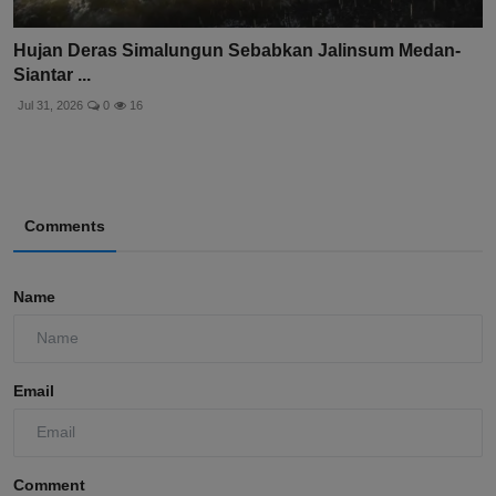
Hujan Deras Simalungun Sebabkan Jalinsum Medan-
Siantar ...
Jul 31, 2026
0
16
Comments
Name
Email
Comment