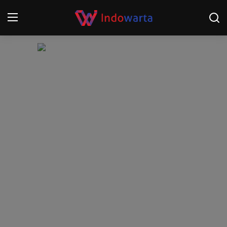
Login
Register
Home
Kompetisi Sepak Bola 2025/2026
Contact
About
Disclaimer
Peristiwa