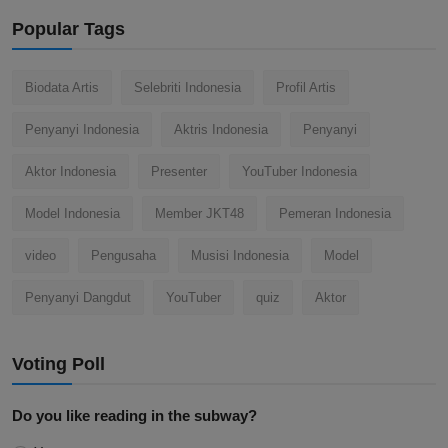
Popular Tags
Biodata Artis
Selebriti Indonesia
Profil Artis
Penyanyi Indonesia
Aktris Indonesia
Penyanyi
Aktor Indonesia
Presenter
YouTuber Indonesia
Model Indonesia
Member JKT48
Pemeran Indonesia
video
Pengusaha
Musisi Indonesia
Model
Penyanyi Dangdut
YouTuber
quiz
Aktor
Voting Poll
Do you like reading in the subway?