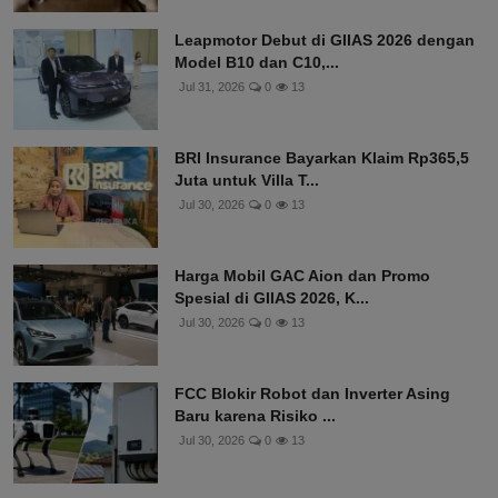
Leapmotor Debut di GIIAS 2026 dengan
Model B10 dan C10,...
Jul 31, 2026
0
13
BRI Insurance Bayarkan Klaim Rp365,5
Juta untuk Villa T...
Jul 30, 2026
0
13
Harga Mobil GAC Aion dan Promo
Spesial di GIIAS 2026, K...
Jul 30, 2026
0
13
FCC Blokir Robot dan Inverter Asing
Baru karena Risiko ...
Jul 30, 2026
0
13