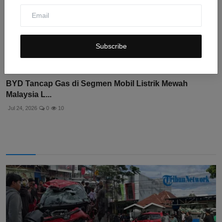
Subscribe
BYD Tancap Gas di Segmen Mobil Listrik Mewah
Malaysia L...
Jul 24, 2026
0
10