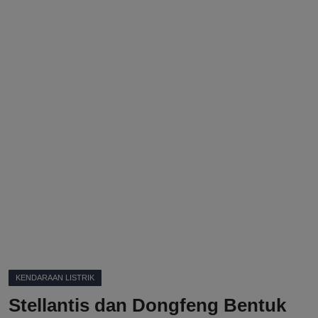
DMCA
Politik
Ekonomi
Internasional
Teknologi
Hiburan
Kesehatan
Otomotif
KENDARAAN LISTRIK
Stellantis dan Dongfeng Bentuk