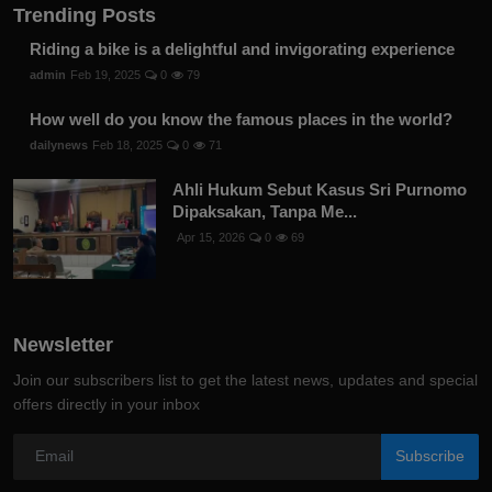
Trending Posts
Riding a bike is a delightful and invigorating experience
admin
Feb 19, 2025
0
79
How well do you know the famous places in the world?
dailynews
Feb 18, 2025
0
71
Ahli Hukum Sebut Kasus Sri Purnomo
Dipaksakan, Tanpa Me...
Apr 15, 2026
0
69
Newsletter
Join our subscribers list to get the latest news, updates and special
offers directly in your inbox
Subscribe