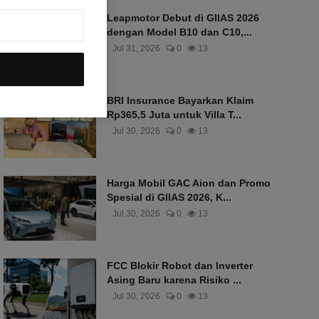
Leapmotor Debut di GIIAS 2026
dengan Model B10 dan C10,...
Jul 31, 2026
0
13
BRI Insurance Bayarkan Klaim
Rp365,5 Juta untuk Villa T...
Jul 30, 2026
0
13
Harga Mobil GAC Aion dan Promo
Spesial di GIIAS 2026, K...
Jul 30, 2026
0
13
FCC Blokir Robot dan Inverter
Asing Baru karena Risiko ...
Jul 30, 2026
0
13