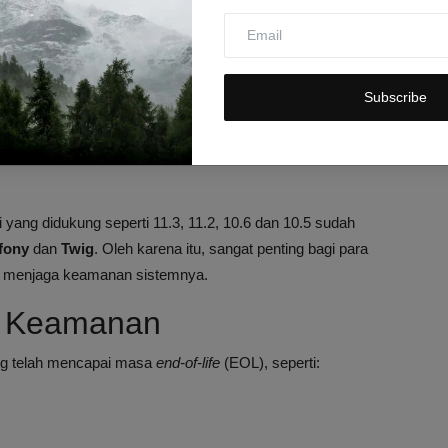
Subscribe
 yang didukung seperti 11.3, 11.2, 10.6 dan 10.5 sudah
fony
dan
Twig
. Oleh karena itu, sangat penting bagi para
emi menjaga keamanan sistemnya.
n Keamanan
ang telah mencapai masa
end-of-life
(EOL), seperti: