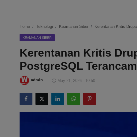
DMCA
Politik
Home
Teknologi
Keamanan Siber
Kerentanan Kritis Dru
Ekonomi
KEAMANAN SIBER
Kerentanan Kritis Drup
Internasional
PostgreSQL Terancam
Teknologi
Hiburan
admin
May 21, 2026 - 10:50
Kesehatan
Otomotif