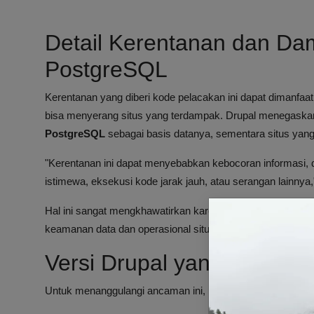
Detail Kerentanan dan Da
PostgreSQL
Kerentanan yang diberi kode pelacakan ini dapat dimanfaa
bisa menyerang situs yang terdampak. Drupal menegask
PostgreSQL
sebagai basis datanya, sementara situs yan
"Kerentanan ini dapat menyebabkan kebocoran informasi, 
istimewa, eksekusi kode jarak jauh, atau serangan lainny
Hal ini sangat mengkhawatirkan karena memungkinkan akses
keamanan data dan operasional situs.
Versi Drupal yang Menda
Untuk menanggulangi ancaman ini, Drupal telah merilis p