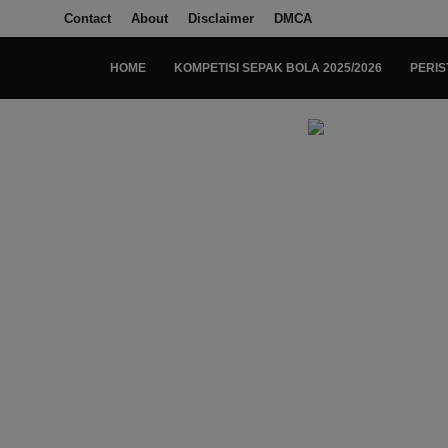
Contact
About
Disclaimer
DMCA
HOME
KOMPETISI SEPAK BOLA 2025/2026
PERIS
Login
Register
Home
Kompetisi Sepak Bola 2025/2026
Contact
About
Disclaimer
Peristiwa