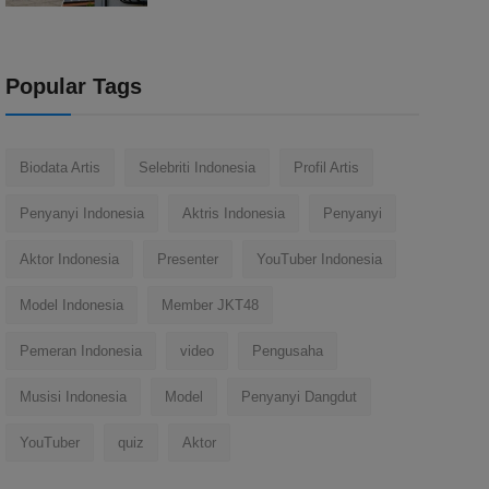
Popular Tags
Biodata Artis
Selebriti Indonesia
Profil Artis
Penyanyi Indonesia
Aktris Indonesia
Penyanyi
Aktor Indonesia
Presenter
YouTuber Indonesia
Model Indonesia
Member JKT48
Pemeran Indonesia
video
Pengusaha
Musisi Indonesia
Model
Penyanyi Dangdut
YouTuber
quiz
Aktor