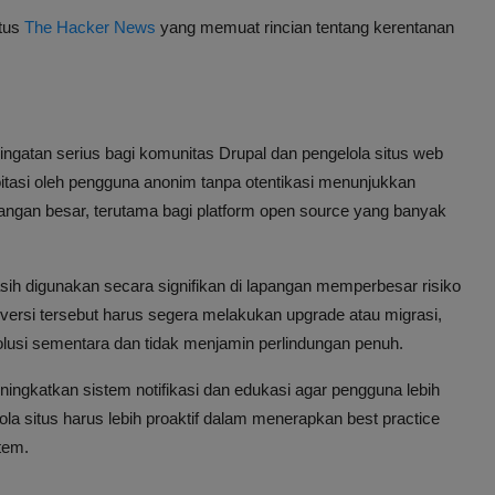
itus
The Hacker News
yang memuat rincian tentang kerentanan
ngatan serius bagi komunitas Drupal dan pengelola situs web
itasi oleh pengguna anonim tanpa otentikasi menunjukkan
ngan besar, terutama bagi platform open source yang banyak
asih digunakan secara signifikan di lapangan memperbesar risiko
versi tersebut harus segera melakukan upgrade atau migrasi,
olusi sementara dan tidak menjamin perlindungan penuh.
ingkatkan sistem notifikasi dan edukasi agar pengguna lebih
a situs harus lebih proaktif dalam menerapkan best practice
tem.