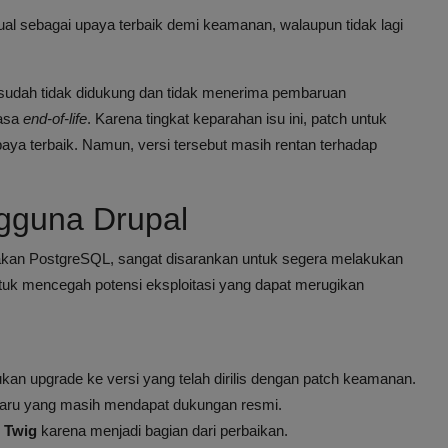
l sebagai upaya terbaik demi keamanan, walaupun tidak lagi
ya sudah tidak didukung dan tidak menerima pembaruan
masa
end-of-life
. Karena tingkat keparahan isu ini, patch untuk
paya terbaik. Namun, versi tersebut masih rentan terhadap
gguna Drupal
nakan PostgreSQL, sangat disarankan untuk segera melakukan
 untuk mencegah potensi eksploitasi yang dapat merugikan
an upgrade ke versi yang telah dirilis dengan patch keamanan.
rbaru yang masih mendapat dukungan resmi.
n
Twig
karena menjadi bagian dari perbaikan.