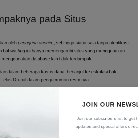
mpaknya pada Situs
tkan oleh
pengguna anonim
, sehingga siapa saja tanpa otentikasi
an bahwa
bug
ini hanya memengaruhi situs yang menggunakan
g menggunakan database lain tidak terdampak.
dan dalam beberapa kasus dapat berlanjut ke eskalasi hak
a," jelas Drupal dalam pengumuman resminya.
 tak terbatas ke server, yang bisa berakibat fatal bagi
JOIN OUR NEWS
patkan Pembaruan Keamanan
Join our subscribers list to get 
updates and special offers direct
embaruan keamanan pada beberapa versi berikut: