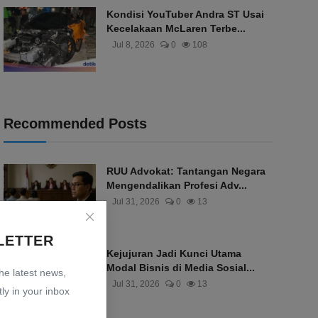
Kondisi YouTuber Andra ST Usai
Kecelakaan McLaren Terbe...
Jul 8, 2026
0
108
Recommended Posts
RUU Advokat: Tantangan Negara
Mengendalikan Profesi Adv...
Jul 31, 2026
0
13
LETTER
Kejujuran Jadi Kunci Utama
Modal Bisnis di Media Sosial...
the latest news,
Jul 31, 2026
0
13
ly in your inbox