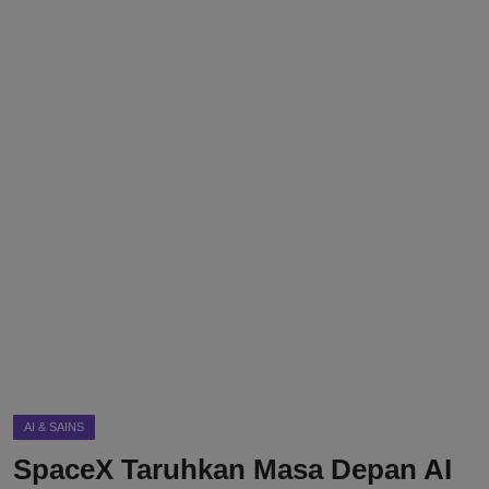
DMCA
Politik
Ekonomi
Internasional
Teknologi
Hiburan
Kesehatan
Otomotif
AI & SAINS
SpaceX Taruhkan Masa Depan AI