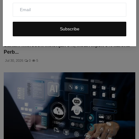
Subscribe
Saham Microsoft Melonjak 8%, Meta Anjlok 9% karena
Perb...
Jul 30, 2026
0
5