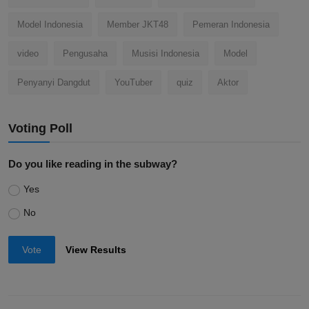
Model Indonesia
Member JKT48
Pemeran Indonesia
video
Pengusaha
Musisi Indonesia
Model
Penyanyi Dangdut
YouTuber
quiz
Aktor
Voting Poll
Do you like reading in the subway?
Yes
No
Vote
View Results