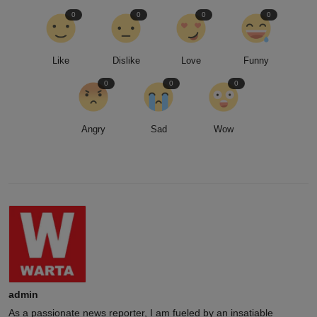
0
0
0
0
Like
Dislike
Love
Funny
0
0
0
Angry
Sad
Wow
admin
As a passionate news reporter, I am fueled by an insatiable