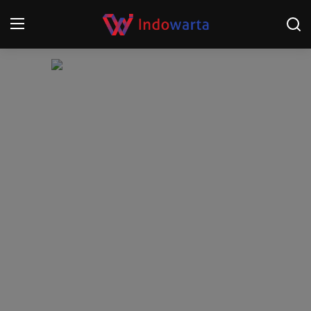
Login
Register
Home
Kompetisi Sepak Bola 2025/2026
Contact
About
Disclaimer
Peristiwa