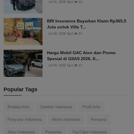
Jul 31, 2026
0
13
BRI Insurance Bayarkan Klaim Rp365,5
Juta untuk Villa T...
Jul 30, 2026
0
13
Harga Mobil GAC Aion dan Promo
Spesial di GIIAS 2026, K...
Jul 30, 2026
0
13
Popular Tags
Biodata Artis
Selebriti Indonesia
Profil Artis
Penyanyi Indonesia
Aktris Indonesia
Penyanyi
Aktor Indonesia
Presenter
YouTuber Indonesia