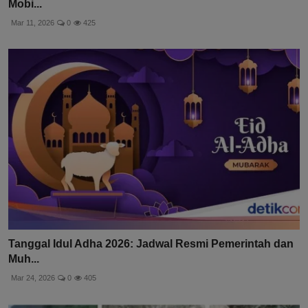
Mobi...
Mar 11, 2026
0
425
Tanggal Idul Adha 2026: Jadwal Resmi Pemerintah dan
Muh...
Mar 24, 2026
0
405