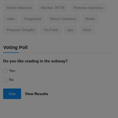
Model Indonesia
Member JKT48
Pemeran Indonesia
video
Pengusaha
Musisi Indonesia
Model
Penyanyi Dangdut
YouTuber
quiz
Aktor
Voting Poll
Do you like reading in the subway?
Yes
No
Vote
View Results