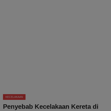
DMCA
Politik
Ekonomi
Internasional
Teknologi
Hiburan
Kesehatan
Otomotif
KECELAKAAN
Penyebab Kecelakaan Kereta di