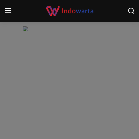
Login
Register
Home
Kompetisi Sepak Bola 2025/2026
Contact
About
Disclaimer
Peristiwa