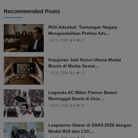
Recommended Posts
RUU Advokat: Tantangan Negara
Mengendalikan Profesi Adv...
Jul 31, 2026
0
13
Kejujuran Jadi Kunci Utama Modal
Bisnis di Media Sosial...
Jul 31, 2026
0
13
Legenda AC Milan Franco Baresi
Meninggal Dunia di Usia ...
Jul 31, 2026
0
13
Leapmotor Debut di GIIAS 2026 dengan
Model B10 dan C10,...
Jul 31, 2026
0
13