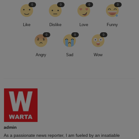
0
0
0
0
Like
Dislike
Love
Funny
0
0
0
Angry
Sad
Wow
admin
As a passionate news reporter, I am fueled by an insatiable