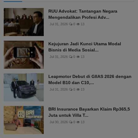
RUU Advokat: Tantangan Negara
Mengendalikan Profesi Adv...
Jul 31, 2026
0
13
Kejujuran Jadi Kunci Utama Modal
Bisnis di Media Sosial...
Jul 31, 2026
0
13
Leapmotor Debut di GIIAS 2026 dengan
Model B10 dan C10,...
Jul 31, 2026
0
13
BRI Insurance Bayarkan Klaim Rp365,5
Juta untuk Villa T...
Jul 30, 2026
0
13