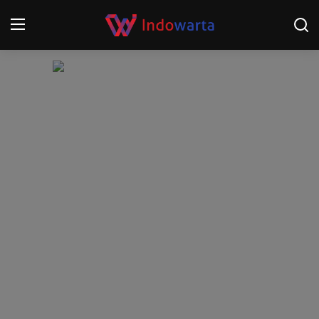
Login
Register
Home
Kompetisi Sepak Bola 2025/2026
Contact
About
Disclaimer
Peristiwa