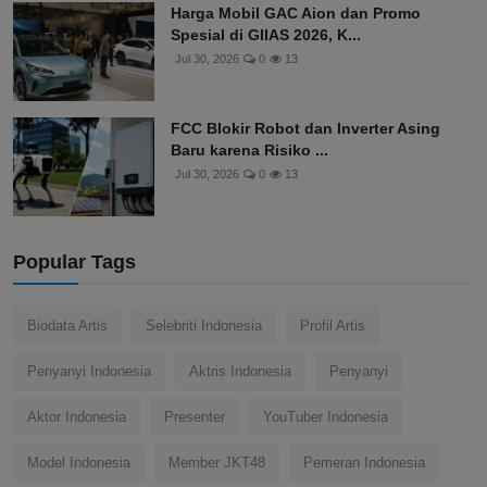
Harga Mobil GAC Aion dan Promo
Spesial di GIIAS 2026, K...
Jul 30, 2026
0
13
FCC Blokir Robot dan Inverter Asing
Baru karena Risiko ...
Jul 30, 2026
0
13
Popular Tags
Biodata Artis
Selebriti Indonesia
Profil Artis
Penyanyi Indonesia
Aktris Indonesia
Penyanyi
Aktor Indonesia
Presenter
YouTuber Indonesia
Model Indonesia
Member JKT48
Pemeran Indonesia