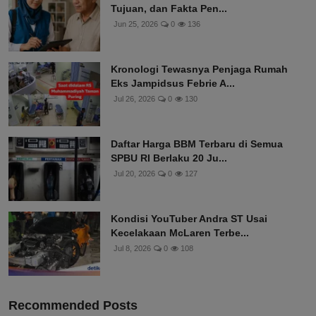
Tujuan, dan Fakta Pen...
Jun 25, 2026
0
136
Kronologi Tewasnya Penjaga Rumah
Eks Jampidsus Febrie A...
Jul 26, 2026
0
130
Daftar Harga BBM Terbaru di Semua
SPBU RI Berlaku 20 Ju...
Jul 20, 2026
0
127
Kondisi YouTuber Andra ST Usai
Kecelakaan McLaren Terbe...
Jul 8, 2026
0
108
Recommended Posts