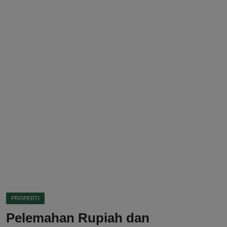
DMCA
Politik
Ekonomi
Internasional
Teknologi
Hiburan
Kesehatan
Otomotif
PROPERTI
Pelemahan Rupiah dan