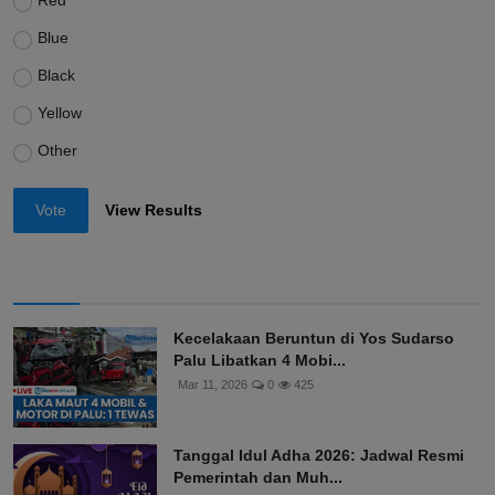
Red
Blue
Black
Yellow
Other
Vote
View Results
Kecelakaan Beruntun di Yos Sudarso
Palu Libatkan 4 Mobi...
Mar 11, 2026
0
425
Tanggal Idul Adha 2026: Jadwal Resmi
Pemerintah dan Muh...