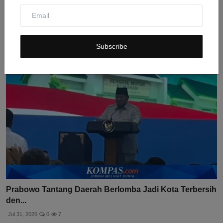
BUMN Properti Terpuruk: 70% Proyek Mangkrak dan
Tak Lak...
Jul 31, 2026
0
11
Subscribe
Prabowo Tantang Daerah Berlomba Jadi Kota Terbersih
den...
Jul 31, 2026
0
7