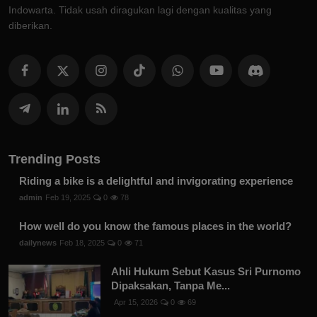
Indowarta. Tidak usah diragukan lagi dengan kualitas yang
diberikan.
Trending Posts
Riding a bike is a delightful and invigorating experience
admin
Feb 19, 2025
0
78
How well do you know the famous places in the world?
dailynews
Feb 18, 2025
0
71
Ahli Hukum Sebut Kasus Sri Purnomo
Dipaksakan, Tanpa Me...
Apr 15, 2026
0
69