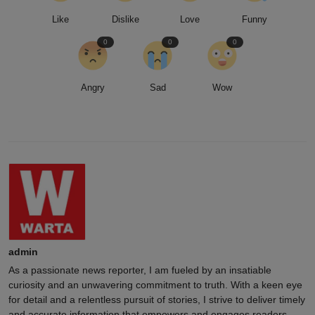
Like
Dislike
Love
Funny
0
0
0
Angry
Sad
Wow
admin
As a passionate news reporter, I am fueled by an insatiable
curiosity and an unwavering commitment to truth. With a keen eye
for detail and a relentless pursuit of stories, I strive to deliver timely
and accurate information that empowers and engages readers.