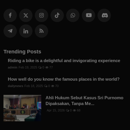
Trending Posts
Riding a bike is a delightful and invigorating experience
admin
Feb 19, 2025
0
77
How well do you know the famous places in the world?
dailynews
Feb 18, 2025
0
70
Ahli Hukum Sebut Kasus Sri Purnomo
Dipaksakan, Tanpa Me...
Apr 15, 2026
0
68