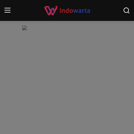
Login
Register
Home
Kompetisi Sepak Bola 2025/2026
Contact
About
Disclaimer
Peristiwa