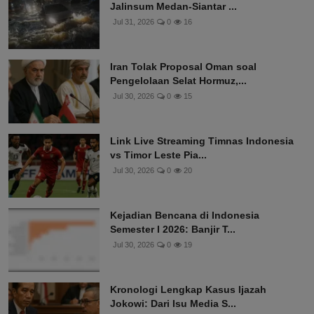
Jalinsum Medan-Siantar ...
Jul 31, 2026
0
16
Iran Tolak Proposal Oman soal
Pengelolaan Selat Hormuz,...
Jul 30, 2026
0
15
Link Live Streaming Timnas Indonesia
vs Timor Leste Pia...
Jul 30, 2026
0
20
Kejadian Bencana di Indonesia
Semester I 2026: Banjir T...
Jul 30, 2026
0
19
Kronologi Lengkap Kasus Ijazah
Jokowi: Dari Isu Media S...