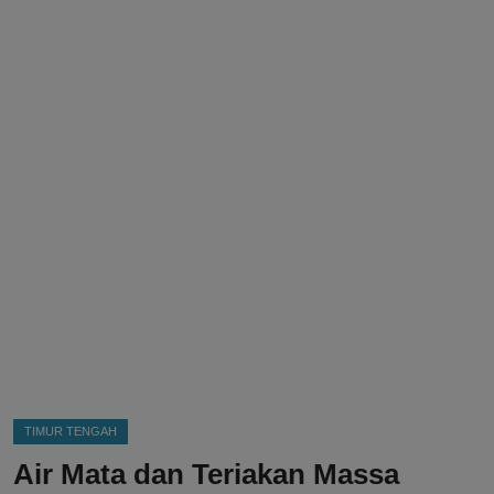
DMCA
Politik
Ekonomi
Internasional
Teknologi
Hiburan
Kesehatan
Otomotif
TIMUR TENGAH
Air Mata dan Teriakan Massa