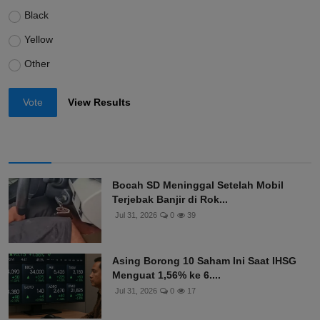
Black
Yellow
Other
Vote
View Results
Bocah SD Meninggal Setelah Mobil
Terjebak Banjir di Rok...
Jul 31, 2026
0
39
Asing Borong 10 Saham Ini Saat IHSG
Menguat 1,56% ke 6....
Jul 31, 2026
0
17