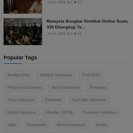
Jul 30, 2026
0
17
Malaysia Bongkar Sindikat Online Scam,
335 Ditangkap Te...
Jul 30, 2026
0
23
Popular Tags
Biodata Artis
Selebriti Indonesia
Profil Artis
Penyanyi Indonesia
Aktris Indonesia
Penyanyi
Aktor Indonesia
Presenter
YouTuber Indonesia
Model Indonesia
Member JKT48
Pemeran Indonesia
video
Pengusaha
Musisi Indonesia
Model