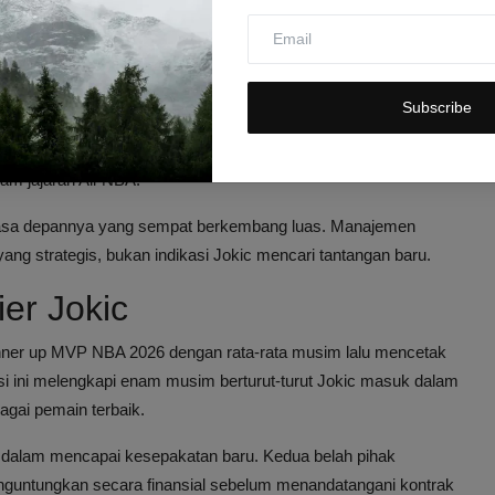
enver Nuggets
loyalitasnya kepada Denver Nuggets. Setelah memperkuat
a menyatakan keinginannya untuk menghabiskan seluruh
Subscribe
ier. Kemungkinan besar saya akan menandatangani kontrak
lam jajaran All-NBA.
masa depannya yang sempat berkembang luas. Manajemen
ang strategis, bukan indikasi Jokic mencari tantangan baru.
er Jokic
 runner up MVP NBA 2026 dengan rata-rata musim lalu mencetak
asi ini melengkapi enam musim berturut-turut Jokic masuk dalam
bagai pemain terbaik.
u dalam mencapai kesepakatan baru. Kedua belah pihak
guntungkan secara finansial sebelum menandatangani kontrak