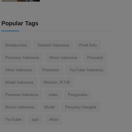
Popular Tags
Biodata Artis
Selebriti Indonesia
Profil Artis
Penyanyi Indonesia
Aktris Indonesia
Penyanyi
Aktor Indonesia
Presenter
YouTuber Indonesia
Model Indonesia
Member JKT48
Pemeran Indonesia
video
Pengusaha
Musisi Indonesia
Model
Penyanyi Dangdut
YouTuber
quiz
Aktor