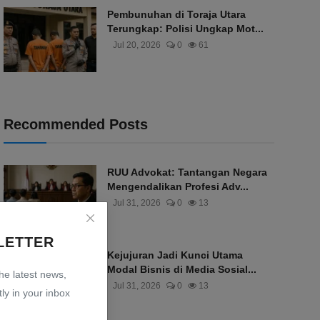
Pembunuhan di Toraja Utara
Terungkap: Polisi Ungkap Mot...
Jul 20, 2026
0
61
Recommended Posts
RUU Advokat: Tantangan Negara
Mengendalikan Profesi Adv...
Jul 31, 2026
0
13
LETTER
Kejujuran Jadi Kunci Utama
Modal Bisnis di Media Sosial...
the latest news,
Jul 31, 2026
0
13
ly in your inbox