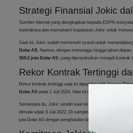
Strategi Finansial Jokic 
Sumber internal yang diungkapkan kepada ESPN menyat
kontraknya dan memahami keputusan Jokic untuk menundany
Saat ini, Jokic sudah memenuhi syarat untuk menandatan
Dolar AS
. Namun, dengan menunggu hingga tahun depan, i
359,2 juta Dolar AS
, yang diproyeksikan menjadi kontrak
Rekor Kontrak Tertinggi da
Rekor kontrak tertinggi saat ini dipegang oleh Jayson Tat
Dolar AS
pada 1 Juli 2024. Nilai ini mengalahkan kontrak J
Sementara itu, Jokic sendiri saat ini menempati jajaran kon
dimulai sejak 8 Juli 2022. Di samping itu, ada juga Shai G
juta Dolar AS dengan penghasilan tahunan mencapai 71,25 