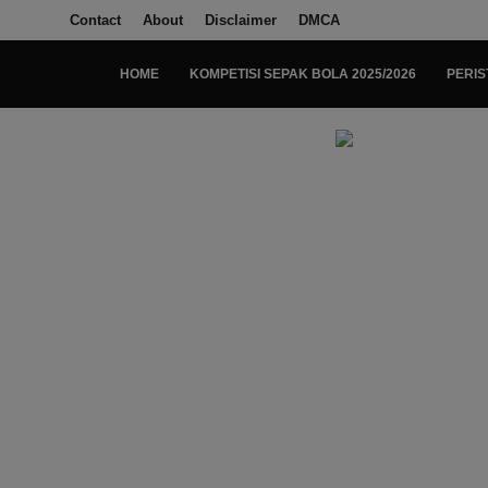
Contact
About
Disclaimer
DMCA
HOME
KOMPETISI SEPAK BOLA 2025/2026
PERIS
Login
Register
Home
Kompetisi Sepak Bola 2025/2026
Contact
About
Disclaimer
Peristiwa