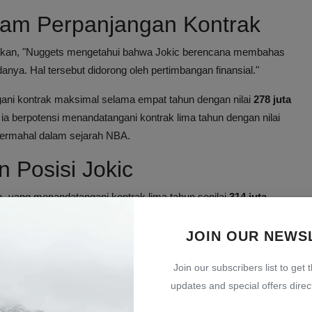
dalam Perpanjangan Kontrak
akan, "Nuggets mengetahui bahwa Jokic berencana membahas
a. Hal tersebut didorong oleh pertimbangan finansial."
gani kontrak maksimal selama empat tahun dengan nilai
278 juta
a berpotensi menandatangani kontrak lima tahun dengan nilai
 termahal dalam sejarah NBA.
n Posisi Jokic
um, yang menandatangani kontrak lima tahun senilai
314 juta
aylen Brown senilai 304 juta Dolar AS.
JOIN OUR NEWS
trak tertinggi dengan kontrak senilai
276 juta Dolar AS
yang
ilgeous-Alexander yang memiliki kontrak empat tahun senilai 285
Join our subscribers list to get 
juta Dolar AS.
updates and special offers direct