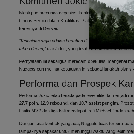
Komitmen Jokic kepada D
Meskipun menunda negosiasi kontrak, Jokic menegaskan 
timnas Serbia dalam Kualifikasi Piala Dunia FIBA 2027, i
kariernya di Denver.
"Keinginan saya adalah bertahan di Denver sepanjang kar
tahun depan,"
ujar Jokic, yang telah delapan kali masuk da
Pernyataan ini sekaligus meredam spekulasi mengenai 
Nuggets pun melihat keputusan ini sebagai langkah bisnis y
Performa dan Prospek Kari
Performa Jokic tetap berada pada level elite. Ia menjadi
27,7 poin, 12,9 rebound, dan 10,7 assist per gim
. Prest
finalis MVP dan tiga kali mendapat trofi Michael Jordan se
Dengan sisa kontrak yang ada, Nuggets tidak terburu-bur
tampaknya sepakat untuk menunggu waktu yang lebih men