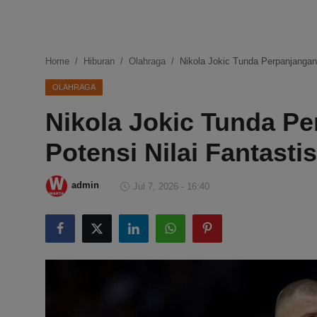
DMCA
Politik
Home
Hiburan
Olahraga
Nikola Jokic Tunda Perpanjangan
Ekonomi
OLAHRAGA
Nikola Jokic Tunda Pe
Internasional
Potensi Nilai Fantast
Teknologi
Hiburan
admin
Jul 7, 2026 - 16:40
Kesehatan
Otomotif