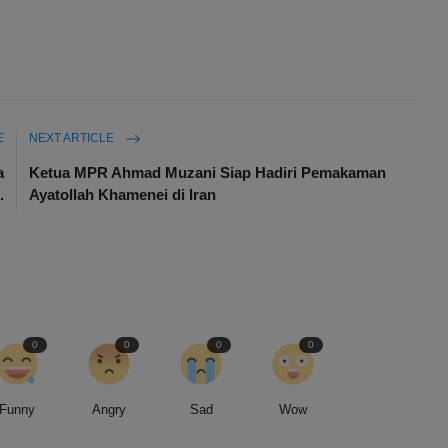
E
NEXT ARTICLE
a
Ketua MPR Ahmad Muzani Siap Hadiri Pemakaman
.
Ayatollah Khamenei di Iran
0
0
0
0
Funny
Angry
Sad
Wow