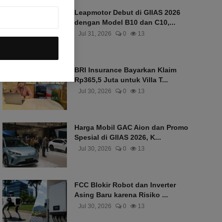
Leapmotor Debut di GIIAS 2026
dengan Model B10 dan C10,...
Jul 31, 2026
0
13
BRI Insurance Bayarkan Klaim
Rp365,5 Juta untuk Villa T...
Jul 30, 2026
0
13
Harga Mobil GAC Aion dan Promo
Spesial di GIIAS 2026, K...
Jul 30, 2026
0
13
FCC Blokir Robot dan Inverter
Asing Baru karena Risiko ...
Jul 30, 2026
0
13