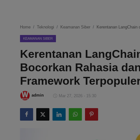
DMCA
Politik
Home
Teknologi
Keamanan Siber
Kerentanan LangChain 
Ekonomi
KEAMANAN SIBER
Kerentanan LangChai
Internasional
Bocorkan Rahasia dan
Teknologi
Framework Terpopule
Hiburan
admin
Mar 27, 2026 - 15:30
Kesehatan
Otomotif