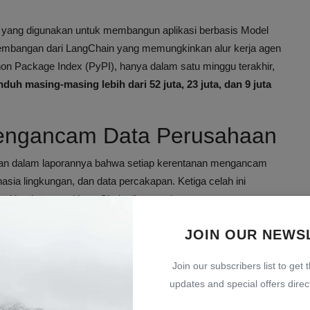
yang digunakan untuk membangun aplikasi berbasis Model
embangan dari LangChain yang memungkinkan alur kerja agen
hon Package Index (PyPI), hanya dalam satu minggu terakhir,
h masing-masing lebih dari 52 juta, 23 juta, dan 9 juta
Mengancam Data Perusahaan
askan dalam laporannya bahwa setiap kerentanan mengancam
hasia lingkungan, dan data percakapan. Ketiga celah ini
gai implementasi LangChain di perusahaan.
 traversal
pada LangChain yang terdapat di file
JOIN OUR NEWS
nfaatkan API pemuatan prompt dan menggunakan template
ngakses file sembarang tanpa validasi.
Join our subscribers list to get 
ialization
data tidak tepercaya yang dapat membocorkan kunci
updates and special offers direct
truktur data yang membuat aplikasi salah mengartikan data