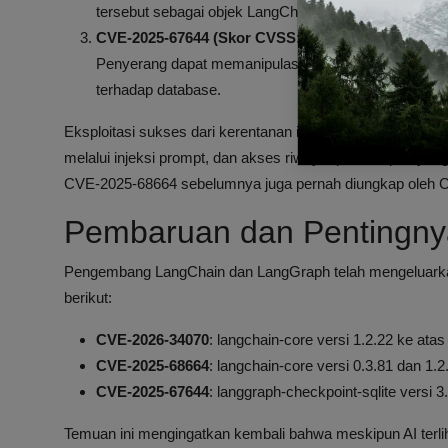
tersebut sebagai objek LangChain yang sudah diserial
CVE-2025-67644 (Skor CVSS: 7.3)
: Kerentanan SQL 
Penyerang dapat memanipulasi query SQL melalui kun
terhadap database.
Eksploitasi sukses dari kerentanan ini memungkinkan akses 
melalui injeksi prompt, dan akses riwayat percakapan yang t
CVE-2025-68664 sebelumnya juga pernah diungkap oleh 
Pembaruan dan Pentingn
Pengembang LangChain dan LangGraph telah mengeluarkan
berikut:
CVE-2026-34070
: langchain-core versi 1.2.22 ke atas
CVE-2025-68664
: langchain-core versi 0.3.81 dan 1.2
CVE-2025-67644
: langgraph-checkpoint-sqlite versi 3
Temuan ini mengingatkan kembali bahwa meskipun AI terli