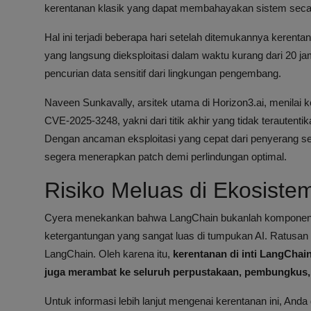
kerentanan klasik yang dapat membahayakan sistem seca
Hal ini terjadi beberapa hari setelah ditemukannya kerent
yang langsung dieksploitasi dalam waktu kurang dari 20 
pencurian data sensitif dari lingkungan pengembang.
Naveen Sunkavally, arsitek utama di Horizon3.ai, menilai
CVE-2025-3248, yakni dari titik akhir yang tidak teraute
Dengan ancaman eksploitasi yang cepat dari penyerang s
segera menerapkan patch demi perlindungan optimal.
Risiko Meluas di Ekosistem
Cyera menekankan bahwa LangChain bukanlah komponen ya
ketergantungan yang sangat luas di tumpukan AI. Ratus
LangChain. Oleh karena itu,
kerentanan di inti LangChai
juga merambat ke seluruh perpustakaan, pembungkus, 
Untuk informasi lebih lanjut mengenai kerentanan ini, An