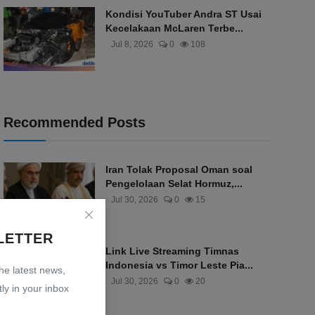
Kondisi YouTuber Andra ST Usai
Kecelakaan McLaren Terbe...
Jul 8, 2026
0
108
Recommended Posts
Iran Tolak Proposal Oman soal
Pengelolaan Selat Hormuz,...
Jul 30, 2026
0
15
LETTER
Link Live Streaming Timnas
Indonesia vs Timor Leste Pia...
the latest news,
Jul 30, 2026
0
20
ly in your inbox