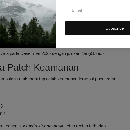
isasi, bukan data pengguna biasa.
Injection pada implementasi SQLite checkpoint di LangGraph.
ci filter metadata dan menjalankan perintah SQL berbahaya
Subscribe
ke file sensitif seperti konfigurasi Docker, pencurian rahasia
erkait dengan alur kerja penting. Perlu dicatat, kerentanan
Cyata pada Desember 2025 dengan julukan
LangGrinch
.
ya Patch Keamanan
 patch untuk menutup celah keamanan tersebut pada versi
.5
.0.1
hat canggih,
infrastruktur dasar
nya tetap rentan terhadap