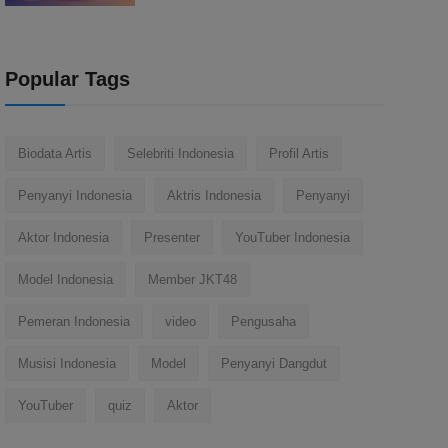
Popular Tags
Biodata Artis
Selebriti Indonesia
Profil Artis
Penyanyi Indonesia
Aktris Indonesia
Penyanyi
Aktor Indonesia
Presenter
YouTuber Indonesia
Model Indonesia
Member JKT48
Pemeran Indonesia
video
Pengusaha
Musisi Indonesia
Model
Penyanyi Dangdut
YouTuber
quiz
Aktor