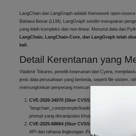
LangChain dan LangGraph adalah
framework
open-source 
Bahasa Besar (LLM). LangGraph sendiri merupakan peng
yang lebih kompleks dan non-linear. Menurut data dari Pyt
LangChain, LangChain-Core, dan LangGraph telah diundu
kali
.
Detail Kerentanan yang 
Vladimir Tokarev, peneliti keamanan dari Cyera, menjel
jenis data perusahaan yang berbeda, seperti file sistem, ra
memungkinkan penyerang mencuri data sensitif dari berba
CVE-2026-34070 (Skor CVSS: 7.5)
: Kerentanan
path
"langchain_core/prompts/loading.py". Dengan mema
prompt yang dimanipulasi khusus, penyerang dapat me
CVE-2025-68664 (Skor CVSS: 9.3)
: Kerentanan
deser
API dan rahasia lingkungan. Penyerang memasukkan s