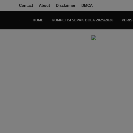
Contact
About
Disclaimer
DMCA
HOME
KOMPETISI SEPAK BOLA 2025/2026
PERIS
Login
Register
Home
Kompetisi Sepak Bola 2025/2026
Contact
About
Disclaimer
Peristiwa