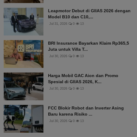
Leapmotor Debut di GIIAS 2026 dengan
Model B10 dan C10,...
Jul 31, 2026
0
13
BRI Insurance Bayarkan Klaim Rp365,5
Juta untuk Villa T...
Jul 30, 2026
0
13
Harga Mobil GAC Aion dan Promo
Spesial di GIIAS 2026, K...
Jul 30, 2026
0
13
FCC Blokir Robot dan Inverter Asing
Baru karena Risiko ...
Jul 30, 2026
0
13