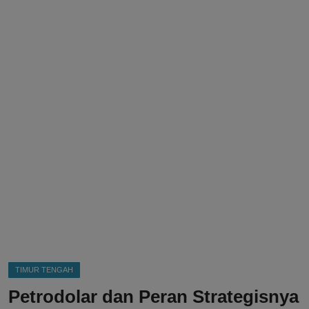
DMCA
Politik
Ekonomi
Internasional
Teknologi
Hiburan
Kesehatan
Otomotif
TIMUR TENGAH
Petrodolar dan Peran Strategisnya