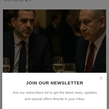
Jul 30, 2026
0
11
Bankir Lebanon Terancam Penjara Usai Makan Malam
JOIN OUR NEWSLETTER
Bareng...
Jul 30, 2026
0
8
Join our subscribers list to get the latest news, updates
and special offers directly in your inbox