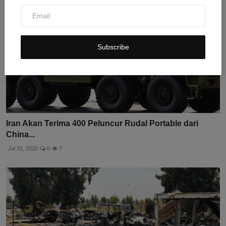
Subscribe
Iran Akan Terima 400 Peluncur Rudal Portable dari
China...
Jul 31, 2026
0
7