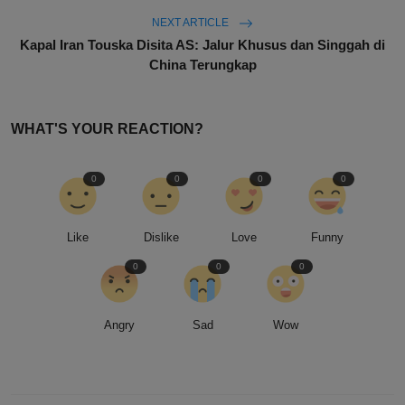
NEXT ARTICLE
Kapal Iran Touska Disita AS: Jalur Khusus dan Singgah di
China Terungkap
WHAT'S YOUR REACTION?
0
0
0
0
Like
Dislike
Love
Funny
0
0
0
Angry
Sad
Wow