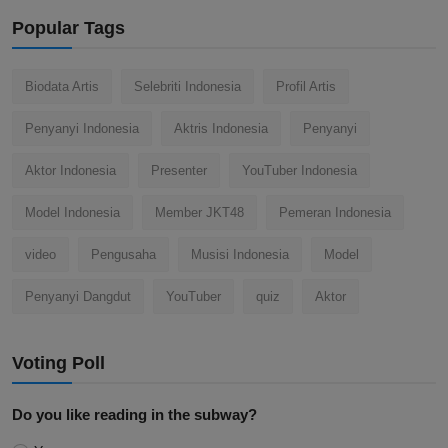
Popular Tags
Biodata Artis
Selebriti Indonesia
Profil Artis
Penyanyi Indonesia
Aktris Indonesia
Penyanyi
Aktor Indonesia
Presenter
YouTuber Indonesia
Model Indonesia
Member JKT48
Pemeran Indonesia
video
Pengusaha
Musisi Indonesia
Model
Penyanyi Dangdut
YouTuber
quiz
Aktor
Voting Poll
Do you like reading in the subway?