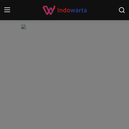
Login
Register
Home
Kompetisi Sepak Bola 2025/2026
Contact
About
Disclaimer
Peristiwa