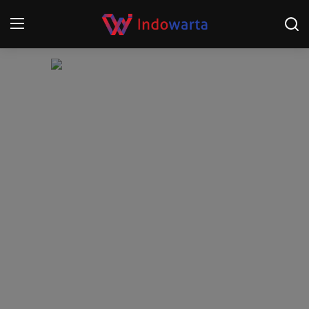
Login
Register
Home
Kompetisi Sepak Bola 2025/2026
Contact
About
Disclaimer
Peristiwa