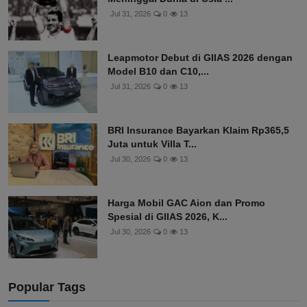
Jul 31, 2026
0
13
Leapmotor Debut di GIIAS 2026 dengan
Model B10 dan C10,...
Jul 31, 2026
0
13
BRI Insurance Bayarkan Klaim Rp365,5
Juta untuk Villa T...
Jul 30, 2026
0
13
Harga Mobil GAC Aion dan Promo
Spesial di GIIAS 2026, K...
Jul 30, 2026
0
13
Popular Tags