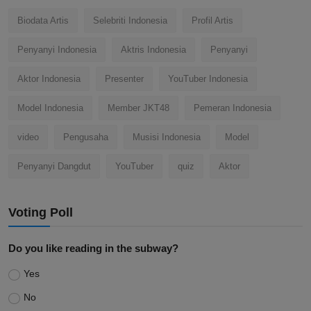
Biodata Artis
Selebriti Indonesia
Profil Artis
Penyanyi Indonesia
Aktris Indonesia
Penyanyi
Aktor Indonesia
Presenter
YouTuber Indonesia
Model Indonesia
Member JKT48
Pemeran Indonesia
video
Pengusaha
Musisi Indonesia
Model
Penyanyi Dangdut
YouTuber
quiz
Aktor
Voting Poll
Do you like reading in the subway?
Yes
No