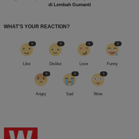
di Lembah Gumanti
WHAT'S YOUR REACTION?
0
0
0
0
Like
Dislike
Love
Funny
0
0
0
Angry
Sad
Wow