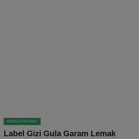
DMCA
Politik
Ekonomi
Internasional
Teknologi
Hiburan
Kesehatan
Otomotif
MEDIS & PENYAKIT
Label Gizi Gula Garam Lemak