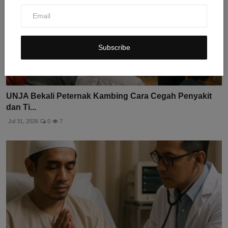
Subscribe
UNJA Bekali Peternak Kambing Cara Cegah Penyakit
dan Ti...
Jul 31, 2026
0
7