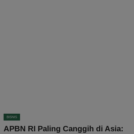
DMCA
Politik
Ekonomi
Internasional
Teknologi
Hiburan
Kesehatan
Otomotif
BISNIS
APBN RI Paling Canggih di Asia: