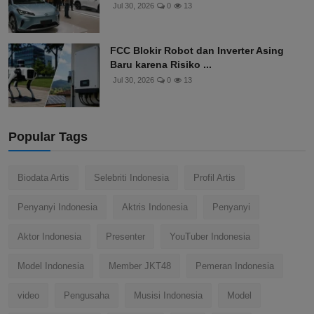
Jul 30, 2026
0
13
FCC Blokir Robot dan Inverter Asing
Baru karena Risiko ...
Jul 30, 2026
0
13
Popular Tags
Biodata Artis
Selebriti Indonesia
Profil Artis
Penyanyi Indonesia
Aktris Indonesia
Penyanyi
Aktor Indonesia
Presenter
YouTuber Indonesia
Model Indonesia
Member JKT48
Pemeran Indonesia
video
Pengusaha
Musisi Indonesia
Model