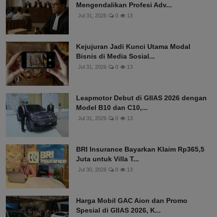
Mengendalikan Profesi Adv...
Jul 31, 2026
0
13
Kejujuran Jadi Kunci Utama Modal
Bisnis di Media Sosial...
Jul 31, 2026
0
13
Leapmotor Debut di GIIAS 2026 dengan
Model B10 dan C10,...
Jul 31, 2026
0
13
BRI Insurance Bayarkan Klaim Rp365,5
Juta untuk Villa T...
Jul 30, 2026
0
13
Harga Mobil GAC Aion dan Promo
Spesial di GIIAS 2026, K...