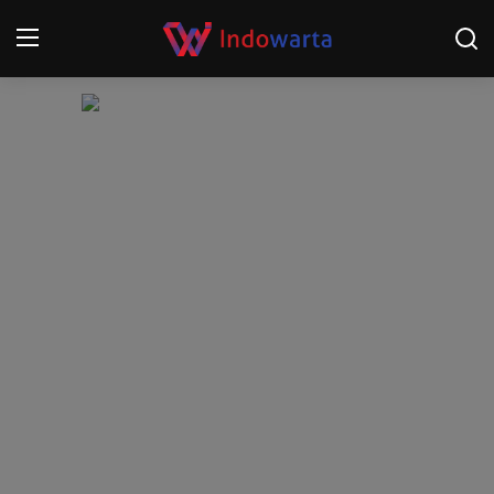
Login
Register
Home
Kompetisi Sepak Bola 2025/2026
Contact
About
Disclaimer
Peristiwa