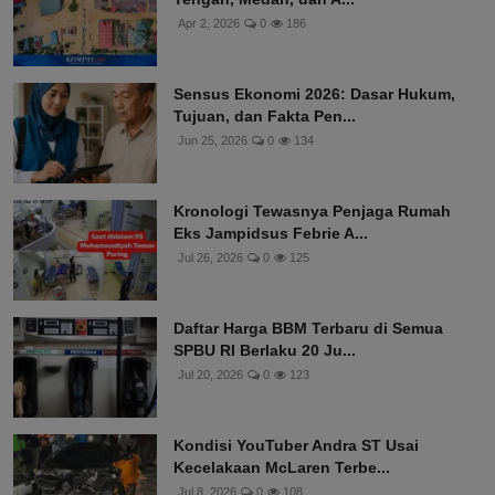
Apr 2, 2026
0
186
Sensus Ekonomi 2026: Dasar Hukum,
Tujuan, dan Fakta Pen...
Jun 25, 2026
0
134
Kronologi Tewasnya Penjaga Rumah
Eks Jampidsus Febrie A...
Jul 26, 2026
0
125
Daftar Harga BBM Terbaru di Semua
SPBU RI Berlaku 20 Ju...
Jul 20, 2026
0
123
Kondisi YouTuber Andra ST Usai
Kecelakaan McLaren Terbe...
Jul 8, 2026
0
108