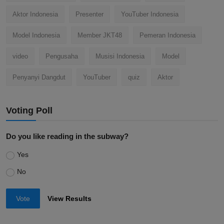
Aktor Indonesia
Presenter
YouTuber Indonesia
Model Indonesia
Member JKT48
Pemeran Indonesia
video
Pengusaha
Musisi Indonesia
Model
Penyanyi Dangdut
YouTuber
quiz
Aktor
Voting Poll
Do you like reading in the subway?
Yes
No
Vote
View Results