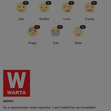
0
0
0
0
Like
Dislike
Love
Funny
0
0
0
Angry
Sad
Wow
admin
As a passionate news reporter, I am fueled by an insatiable