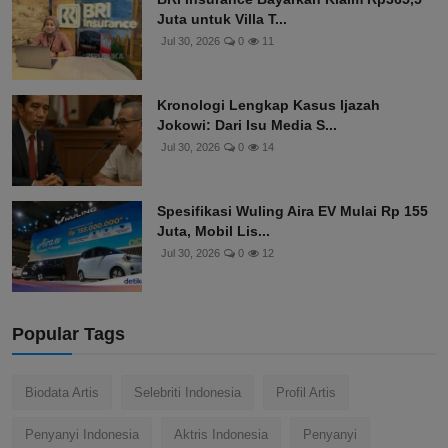
Juta untuk Villa T...
Jul 30, 2026
0
11
Kronologi Lengkap Kasus Ijazah
Jokowi: Dari Isu Media S...
Jul 30, 2026
0
14
Spesifikasi Wuling Aira EV Mulai Rp 155
Juta, Mobil Lis...
Jul 30, 2026
0
12
Popular Tags
Biodata Artis
Selebriti Indonesia
Profil Artis
Penyanyi Indonesia
Aktris Indonesia
Penyanyi