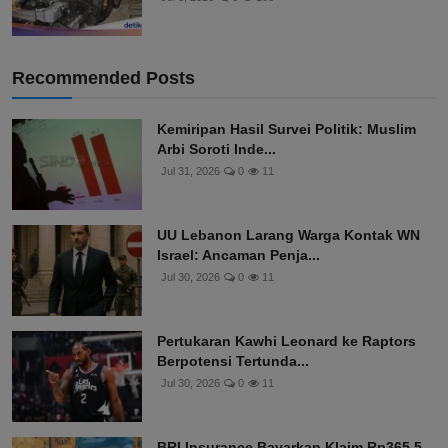
Recommended Posts
Kemiripan Hasil Survei Politik: Muslim
Arbi Soroti Inde...
Jul 31, 2026
0
11
UU Lebanon Larang Warga Kontak WN
Israel: Ancaman Penja...
Jul 30, 2026
0
11
Pertukaran Kawhi Leonard ke Raptors
Berpotensi Tertunda...
Jul 30, 2026
0
11
BRI Insurance Bayarkan Klaim Rp365,5