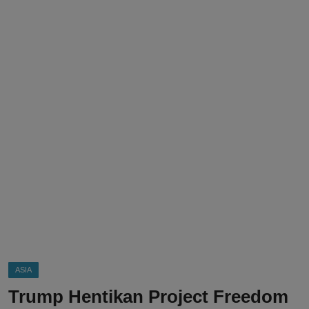
DMCA
Politik
Ekonomi
Internasional
Teknologi
Hiburan
Kesehatan
Otomotif
ASIA
Trump Hentikan Project Freedom