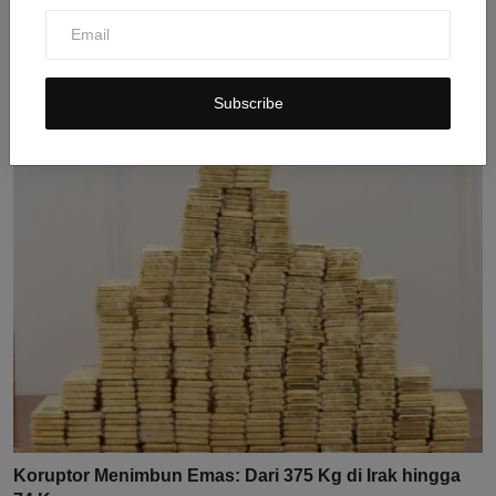
Korban Tewas Gempa Jepang Naik Jadi 28 Orang, 3
Hilang ...
Subscribe
Jul 30, 2026
0
6
Koruptor Menimbun Emas: Dari 375 Kg di Irak hingga