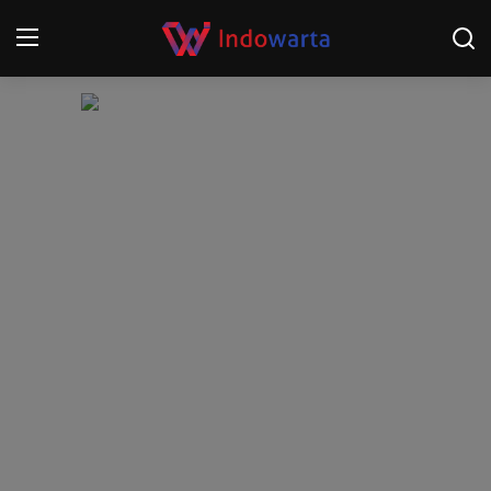
Login
Register
Home
Kompetisi Sepak Bola 2025/2026
Contact
About
Disclaimer
Peristiwa