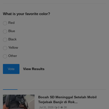
What is your favorite color?
Red
Blue
Black
Yellow
Other
Vote
View Results
Bocah SD Meninggal Setelah Mobil
Terjebak Banjir di Rok...
Jul 31, 2026
0
38