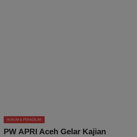
DMCA
Politik
Ekonomi
Internasional
Teknologi
Hiburan
Kesehatan
Otomotif
HUKUM & PERADILAN
PW APRI Aceh Gelar Kajian