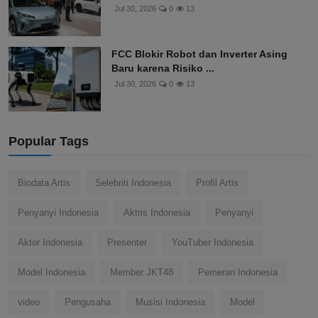
Jul 30, 2026
0
13
FCC Blokir Robot dan Inverter Asing
Baru karena Risiko ...
Jul 30, 2026
0
13
Popular Tags
Biodata Artis
Selebriti Indonesia
Profil Artis
Penyanyi Indonesia
Aktris Indonesia
Penyanyi
Aktor Indonesia
Presenter
YouTuber Indonesia
Model Indonesia
Member JKT48
Pemeran Indonesia
video
Pengusaha
Musisi Indonesia
Model