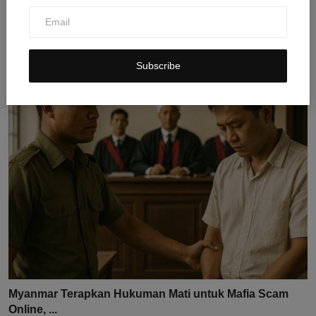
RUU Advokat: Tantangan Negara Mengendalikan
Profesi Adv...
Subscribe
Jul 31, 2026
0
13
Myanmar Terapkan Hukuman Mati untuk Mafia Scam
Online, ...