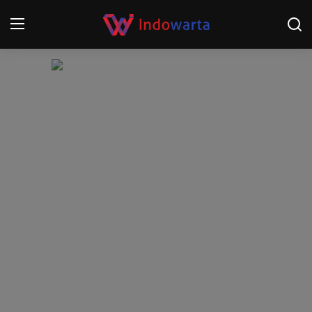
Login
Register
Home
Kompetisi Sepak Bola 2025/2026
Contact
About
Disclaimer
Peristiwa