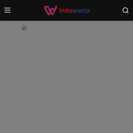
Login
Register
Home
Kompetisi Sepak Bola 2025/2026
Contact
About
Disclaimer
Peristiwa