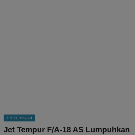
DMCA
Politik
Ekonomi
Internasional
Teknologi
Hiburan
Kesehatan
Otomotif
TIMUR TENGAH
Jet Tempur F/A-18 AS Lumpuhkan