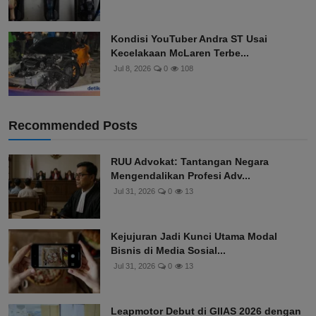
Kondisi YouTuber Andra ST Usai
Kecelakaan McLaren Terbe...
Jul 8, 2026
0
108
Recommended Posts
RUU Advokat: Tantangan Negara
Mengendalikan Profesi Adv...
Jul 31, 2026
0
13
Kejujuran Jadi Kunci Utama Modal
Bisnis di Media Sosial...
Jul 31, 2026
0
13
Leapmotor Debut di GIIAS 2026 dengan