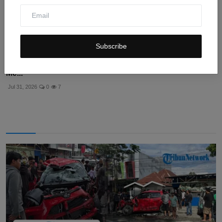
Subscribe
Serangan AS ke Pulau Qeshm Iran: Detik-detik Ledakan
Me...
Jul 31, 2026
0
7