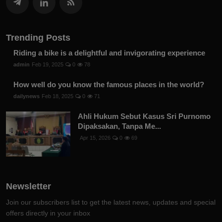
Trending Posts
Riding a bike is a delightful and invigorating experience
admin
Feb 19, 2025
0
78
How well do you know the famous places in the world?
dailynews
Feb 18, 2025
0
71
Ahli Hukum Sebut Kasus Sri Purnomo
Dipaksakan, Tanpa Me...
Apr 15, 2026
0
69
Newsletter
Join our subscribers list to get the latest news, updates and special
offers directly in your inbox