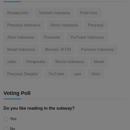
Biodata Artis
Selebriti Indonesia
Profil Artis
Penyanyi Indonesia
Aktris Indonesia
Penyanyi
Aktor Indonesia
Presenter
YouTuber Indonesia
Model Indonesia
Member JKT48
Pemeran Indonesia
video
Pengusaha
Musisi Indonesia
Model
Penyanyi Dangdut
YouTuber
quiz
Aktor
Voting Poll
Do you like reading in the subway?
Yes
No