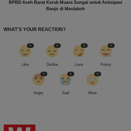
BPBD Aceh Barat Keruk Muara Sungai untuk Antisipasi
Banjir di Meulaboh
WHAT'S YOUR REACTION?
0
0
0
0
Like
Dislike
Love
Funny
0
0
0
Angry
Sad
Wow