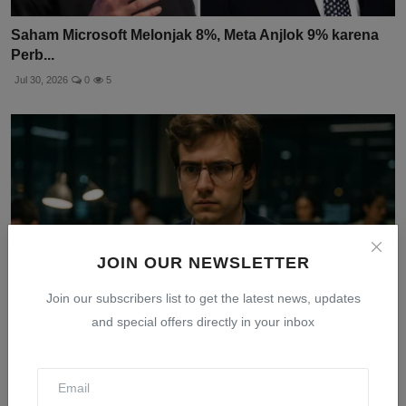
Saham Microsoft Melonjak 8%, Meta Anjlok 9% karena
Perb...
Jul 30, 2026
0
5
JOIN OUR NEWSLETTER
Join our subscribers list to get the latest news, updates
and special offers directly in your inbox
Balapan 24 Jam Menyelamatkan Taruhan AI Situational
Awa...