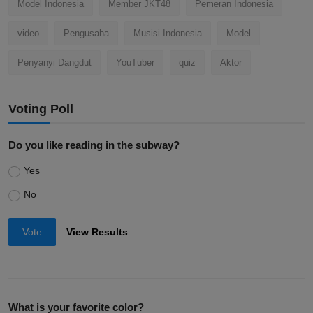
Model Indonesia
Member JKT48
Pemeran Indonesia
video
Pengusaha
Musisi Indonesia
Model
Penyanyi Dangdut
YouTuber
quiz
Aktor
Voting Poll
Do you like reading in the subway?
Yes
No
Vote
View Results
What is your favorite color?