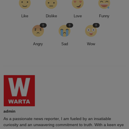
Like
Dislike
Love
Funny
0
0
0
Angry
Sad
Wow
admin
As a passionate news reporter, I am fueled by an insatiable
curiosity and an unwavering commitment to truth. With a keen eye