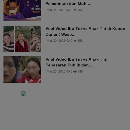
Pemerintah dan Muh...
Mar 24, 2026
0
404
Viral Video Ibu Tiri vs Anak Tiri di Kebun
Durian: Wasp...
Mar 30, 2026
0
356
Viral Video Ibu Tiri vs Anak Tiri:
Penasaran Publik dan...
Mar 23, 2026
0
348