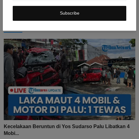
Jul 31, 2026
0
9
Subscribe
Kecelakaan Beruntun di Yos Sudarso Palu Libatkan 4
Mobi...