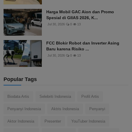
Harga Mobil GAC Aion dan Promo
Spesial di GIIAS 2026, K...
Jul 30, 2026
0
13
FCC Blokir Robot dan Inverter Asing
Baru karena Risiko ...
Jul 30, 2026
0
13
Popular Tags
Biodata Artis
Selebriti Indonesia
Profil Artis
Penyanyi Indonesia
Aktris Indonesia
Penyanyi
Aktor Indonesia
Presenter
YouTuber Indonesia