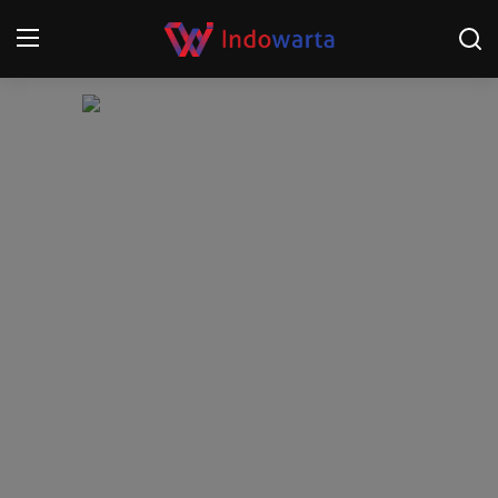
Login
Register
Home
Kompetisi Sepak Bola 2025/2026
Contact
About
Disclaimer
Peristiwa