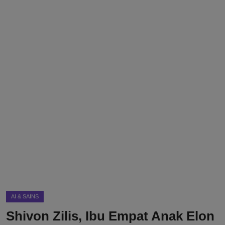
DMCA
Politik
Ekonomi
Internasional
Teknologi
Hiburan
Kesehatan
Otomotif
AI & SAINS
Shivon Zilis, Ibu Empat Anak Elon