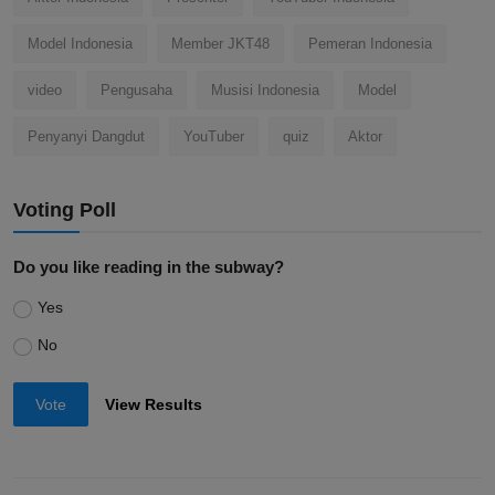
Model Indonesia
Member JKT48
Pemeran Indonesia
video
Pengusaha
Musisi Indonesia
Model
Penyanyi Dangdut
YouTuber
quiz
Aktor
Voting Poll
Do you like reading in the subway?
Yes
No
Vote
View Results