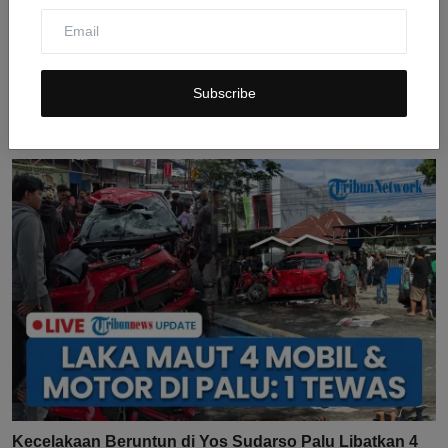
Perusahaan La...
Jul 31, 2026
0
9
Subscribe
Kecelakaan Beruntun di Yos Sudarso Palu Libatkan 4