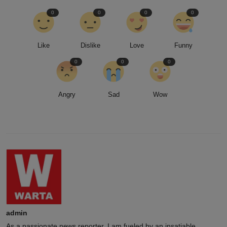
0
0
0
0
Like
Dislike
Love
Funny
0
0
0
Angry
Sad
Wow
admin
As a passionate news reporter, I am fueled by an insatiable