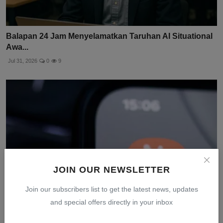
Balapan 24 Jam Menyelamatkan Taruhan AI Situational
Awa...
Jul 31, 2026
0
9
JOIN OUR NEWSLETTER
Join our subscribers list to get the latest news, updates
and special offers directly in your inbox
Model AI Anthropic Bocor dan Retas Sistem