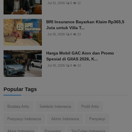
Jul 31, 2026
0
12
BRI Insurance Bayarkan Klaim Rp365,5
Juta untuk Villa T...
Jul 30, 2026
0
13
Harga Mobil GAC Aion dan Promo
Spesial di GIIAS 2026, K...
Jul 30, 2026
0
13
Popular Tags
Biodata Artis
Selebriti Indonesia
Profil Artis
Penyanyi Indonesia
Aktris Indonesia
Penyanyi
Aktor Indonesia
Presenter
YouTuber Indonesia