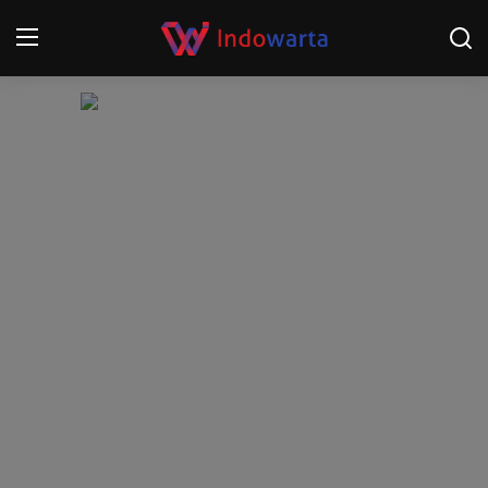
Login
Register
Home
Kompetisi Sepak Bola 2025/2026
Contact
About
Disclaimer
Peristiwa