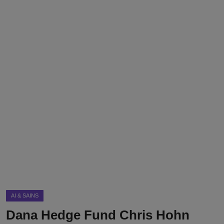
DMCA
Politik
Ekonomi
Internasional
Teknologi
Hiburan
Kesehatan
Otomotif
AI & SAINS
Dana Hedge Fund Chris Hohn