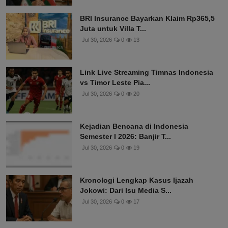
BRI Insurance Bayarkan Klaim Rp365,5
Juta untuk Villa T...
Jul 30, 2026
0
13
Link Live Streaming Timnas Indonesia
vs Timor Leste Pia...
Jul 30, 2026
0
20
Kejadian Bencana di Indonesia
Semester I 2026: Banjir T...
Jul 30, 2026
0
19
Kronologi Lengkap Kasus Ijazah
Jokowi: Dari Isu Media S...
Jul 30, 2026
0
17