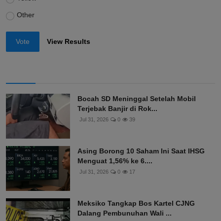
Other
Vote
View Results
Bocah SD Meninggal Setelah Mobil
Terjebak Banjir di Rok...
Jul 31, 2026
0
39
Asing Borong 10 Saham Ini Saat IHSG
Menguat 1,56% ke 6....
Jul 31, 2026
0
17
Meksiko Tangkap Bos Kartel CJNG
Dalang Pembunuhan Wali ...