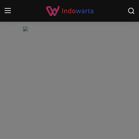
Login
Register
Home
Kompetisi Sepak Bola 2025/2026
Contact
About
Disclaimer
Peristiwa