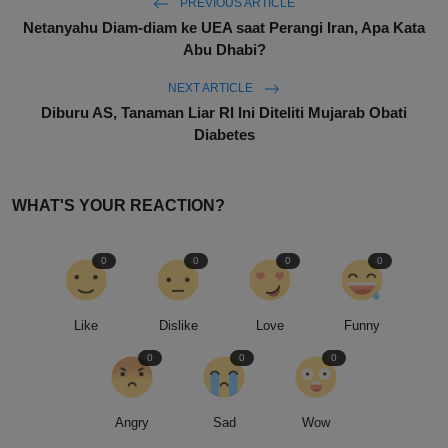
PREVIOUS ARTICLE
Netanyahu Diam-diam ke UEA saat Perangi Iran, Apa Kata
Abu Dhabi?
NEXT ARTICLE
Diburu AS, Tanaman Liar RI Ini Diteliti Mujarab Obati
Diabetes
WHAT'S YOUR REACTION?
0
0
0
0
Like
Dislike
Love
Funny
0
0
0
Angry
Sad
Wow