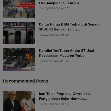
Eks Jampidsus Febrie A...
Jul 26, 2026
0
128
Daftar Harga BBM Terbaru di Semua
SPBU RI Berlaku 20 Ju...
Jul 20, 2026
0
124
Kondisi YouTuber Andra ST Usai
Kecelakaan McLaren Terbe...
Jul 8, 2026
0
108
Recommended Posts
Iran Tolak Proposal Oman soal
Pengelolaan Selat Hormuz,...
Jul 30, 2026
0
15