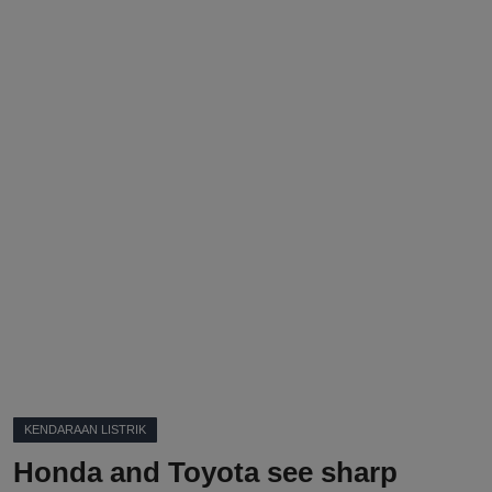
DMCA
Politik
Ekonomi
Internasional
Teknologi
Hiburan
Kesehatan
Otomotif
KENDARAAN LISTRIK
Honda and Toyota see sharp