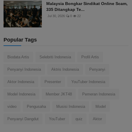
Malaysia Bongkar Sindikat Online Scam,
335 Ditangkap Te...
Jul 30, 2026
0
22
Popular Tags
Biodata Artis
Selebriti Indonesia
Profil Artis
Penyanyi Indonesia
Aktris Indonesia
Penyanyi
Aktor Indonesia
Presenter
YouTuber Indonesia
Model Indonesia
Member JKT48
Pemeran Indonesia
video
Pengusaha
Musisi Indonesia
Model
Penyanyi Dangdut
YouTuber
quiz
Aktor