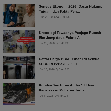
Sensus Ekonomi 2026: Dasar Hukum,
Tujuan, dan Fakta Pen...
Jun 25, 2026
0
136
Kronologi Tewasnya Penjaga Rumah
Eks Jampidsus Febrie A...
Jul 26, 2026
0
130
Daftar Harga BBM Terbaru di Semua
SPBU RI Berlaku 20 Ju...
Jul 20, 2026
0
126
Kondisi YouTuber Andra ST Usai
Kecelakaan McLaren Terbe...
Jul 8, 2026
0
108