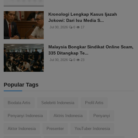
Kronologi Lengkap Kasus Ijazah
Jokowi: Dari Isu Media S...
Jul 30, 2026
0
17
Malaysia Bongkar Sindikat Online Scam,
335 Ditangkap Te...
Jul 30, 2026
0
23
Popular Tags
Biodata Artis
Selebriti Indonesia
Profil Artis
Penyanyi Indonesia
Aktris Indonesia
Penyanyi
Aktor Indonesia
Presenter
YouTuber Indonesia