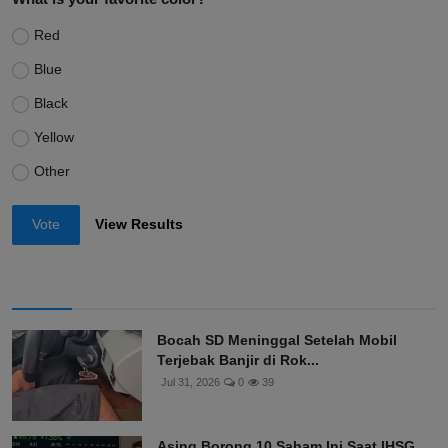
Red
Blue
Black
Yellow
Other
Vote
View Results
Bocah SD Meninggal Setelah Mobil
Terjebak Banjir di Rok...
Jul 31, 2026
0
39
Asing Borong 10 Saham Ini Saat IHSG