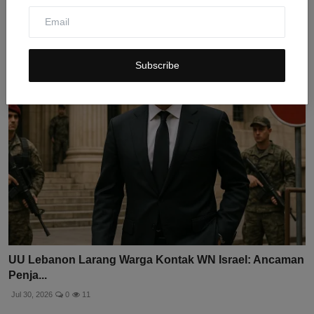
Iran Akan Terima 400 Peluncur Rudal Portable dari
China...
Jul 31, 2026
0
7
Subscribe
UU Lebanon Larang Warga Kontak WN Israel: Ancaman
Penja...
Jul 30, 2026
0
11