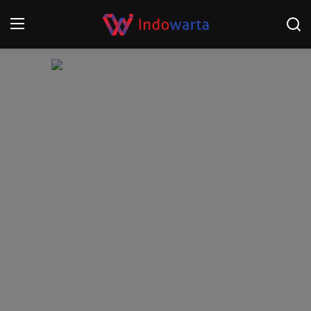
Login
Register
Home
Kompetisi Sepak Bola 2025/2026
Contact
About
Disclaimer
Peristiwa