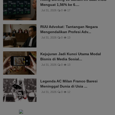
Menguat 1,56% ke 6....
Jul 31, 2026
0
17
RUU Advokat: Tantangan Negara
Mengendalikan Profesi Adv...
Jul 31, 2026
0
13
Kejujuran Jadi Kunci Utama Modal
Bisnis di Media Sosial...
Jul 31, 2026
0
13
Legenda AC Milan Franco Baresi
Meninggal Dunia di Usia ...
Jul 31, 2026
0
12