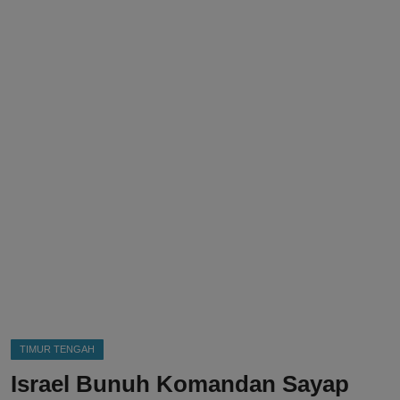
DMCA
Politik
Ekonomi
Internasional
Teknologi
Hiburan
Kesehatan
Otomotif
TIMUR TENGAH
Israel Bunuh Komandan Sayap