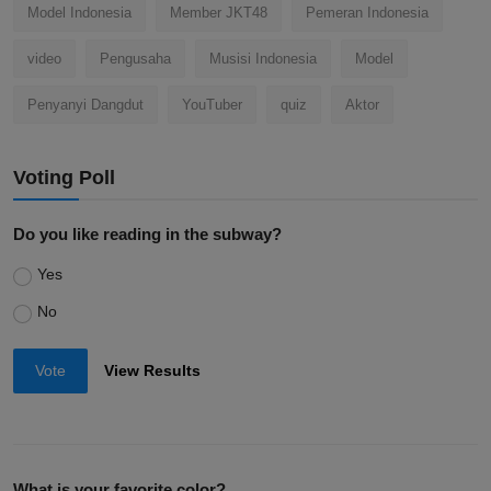
Model Indonesia
Member JKT48
Pemeran Indonesia
video
Pengusaha
Musisi Indonesia
Model
Penyanyi Dangdut
YouTuber
quiz
Aktor
Voting Poll
Do you like reading in the subway?
Yes
No
Vote
View Results
What is your favorite color?