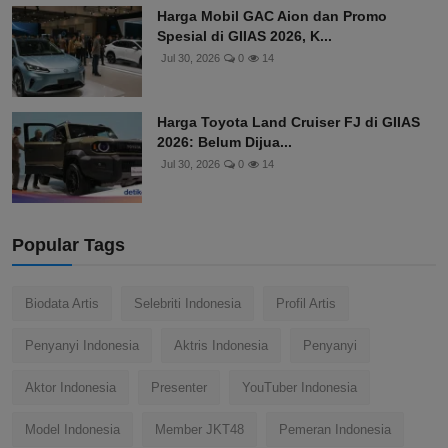
Harga Mobil GAC Aion dan Promo
Spesial di GIIAS 2026, K...
Jul 30, 2026
0
14
Harga Toyota Land Cruiser FJ di GIIAS
2026: Belum Dijua...
Jul 30, 2026
0
14
Popular Tags
Biodata Artis
Selebriti Indonesia
Profil Artis
Penyanyi Indonesia
Aktris Indonesia
Penyanyi
Aktor Indonesia
Presenter
YouTuber Indonesia
Model Indonesia
Member JKT48
Pemeran Indonesia