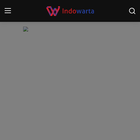
Login
Register
Home
Kompetisi Sepak Bola 2025/2026
Contact
About
Disclaimer
Peristiwa