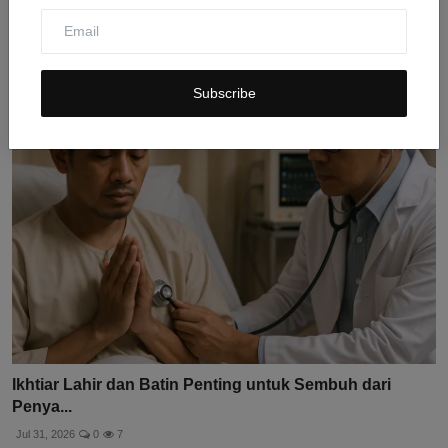
PIONAIR UNEJ Edukasi Pencegahan Penyakit Kulit
Selama K...
Jul 30, 2026
0
7
Subscribe
Ikhtiar Lahir dan Batin Penting untuk Sembuh dari
Penya...
Jul 31, 2026
0
7