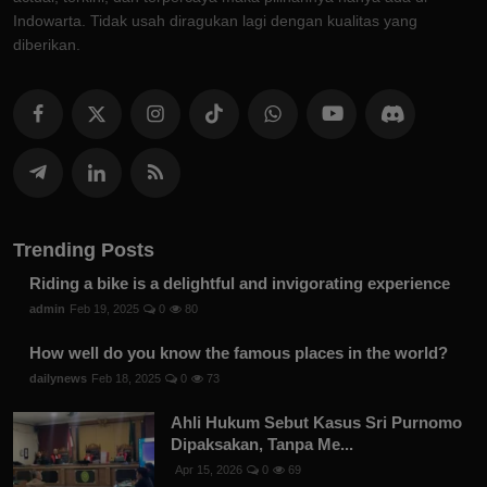
Indowarta. Tidak usah diragukan lagi dengan kualitas yang
diberikan.
Trending Posts
Riding a bike is a delightful and invigorating experience
admin
Feb 19, 2025
0
80
How well do you know the famous places in the world?
dailynews
Feb 18, 2025
0
73
Ahli Hukum Sebut Kasus Sri Purnomo
Dipaksakan, Tanpa Me...
Apr 15, 2026
0
69