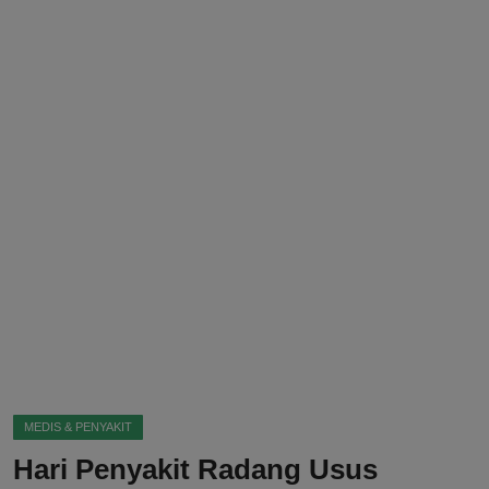
DMCA
Politik
Ekonomi
Internasional
Teknologi
Hiburan
Kesehatan
Otomotif
MEDIS & PENYAKIT
Hari Penyakit Radang Usus