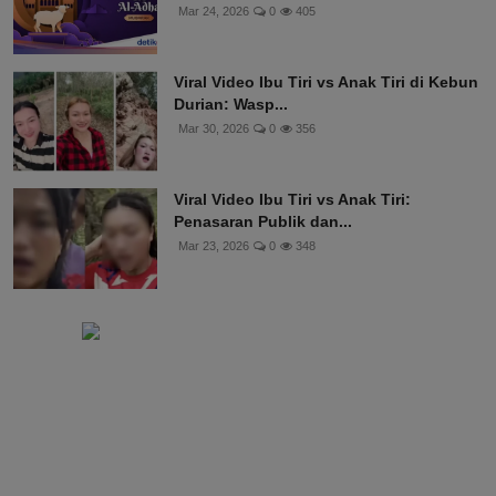
Mar 24, 2026
0
405
Viral Video Ibu Tiri vs Anak Tiri di Kebun
Durian: Wasp...
Mar 30, 2026
0
356
Viral Video Ibu Tiri vs Anak Tiri:
Penasaran Publik dan...
Mar 23, 2026
0
348