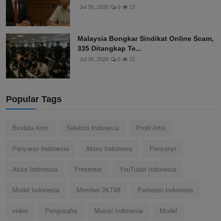
Jul 30, 2026
0
17
Malaysia Bongkar Sindikat Online Scam,
335 Ditangkap Te...
Jul 30, 2026
0
22
Popular Tags
Biodata Artis
Selebriti Indonesia
Profil Artis
Penyanyi Indonesia
Aktris Indonesia
Penyanyi
Aktor Indonesia
Presenter
YouTuber Indonesia
Model Indonesia
Member JKT48
Pemeran Indonesia
video
Pengusaha
Musisi Indonesia
Model