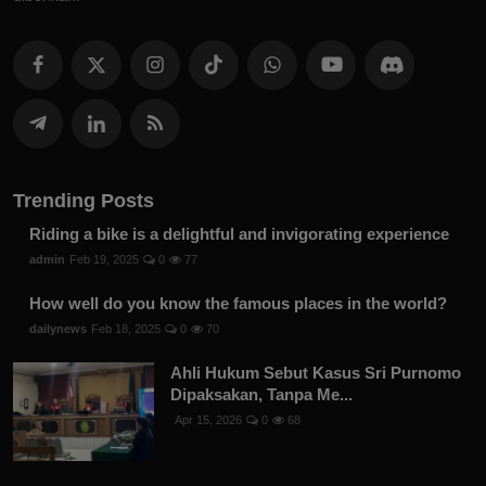
Trending Posts
Riding a bike is a delightful and invigorating experience
admin
Feb 19, 2025
0
77
How well do you know the famous places in the world?
dailynews
Feb 18, 2025
0
70
Ahli Hukum Sebut Kasus Sri Purnomo
Dipaksakan, Tanpa Me...
Apr 15, 2026
0
68