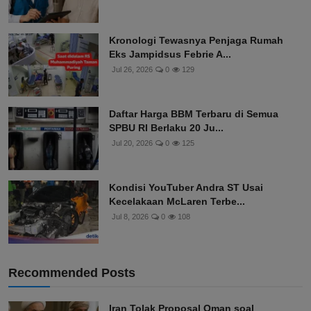
Kronologi Tewasnya Penjaga Rumah
Eks Jampidsus Febrie A...
Jul 26, 2026
0
129
Daftar Harga BBM Terbaru di Semua
SPBU RI Berlaku 20 Ju...
Jul 20, 2026
0
125
Kondisi YouTuber Andra ST Usai
Kecelakaan McLaren Terbe...
Jul 8, 2026
0
108
Recommended Posts
Iran Tolak Proposal Oman soal