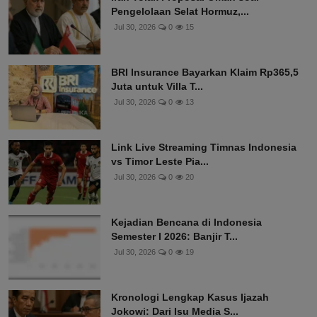
Pengelolaan Selat Hormuz,...
Jul 30, 2026
0
15
BRI Insurance Bayarkan Klaim Rp365,5
Juta untuk Villa T...
Jul 30, 2026
0
13
Link Live Streaming Timnas Indonesia
vs Timor Leste Pia...
Jul 30, 2026
0
20
Kejadian Bencana di Indonesia
Semester I 2026: Banjir T...
Jul 30, 2026
0
19
Kronologi Lengkap Kasus Ijazah
Jokowi: Dari Isu Media S...