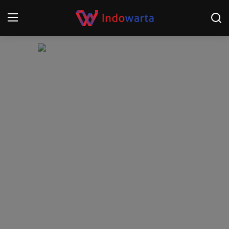
Login
Register
Home
Kompetisi Sepak Bola 2025/2026
Contact
About
Disclaimer
Peristiwa