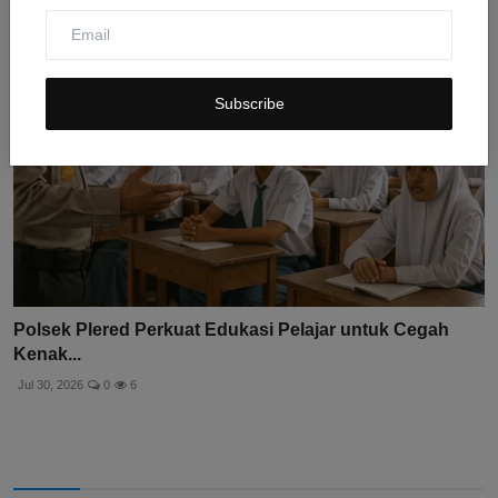
Subscribe
Polsek Plered Perkuat Edukasi Pelajar untuk Cegah
Kenak...
Jul 30, 2026
0
6