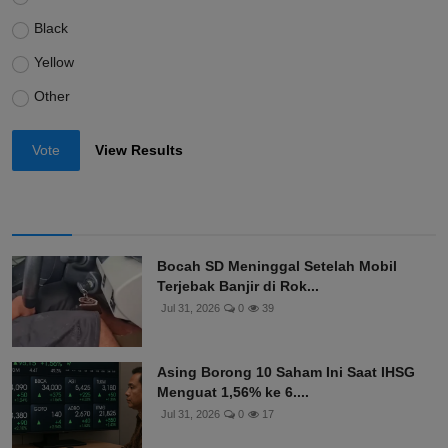
Black
Yellow
Other
Vote
View Results
Bocah SD Meninggal Setelah Mobil
Terjebak Banjir di Rok...
Jul 31, 2026
0
39
Asing Borong 10 Saham Ini Saat IHSG
Menguat 1,56% ke 6....
Jul 31, 2026
0
17