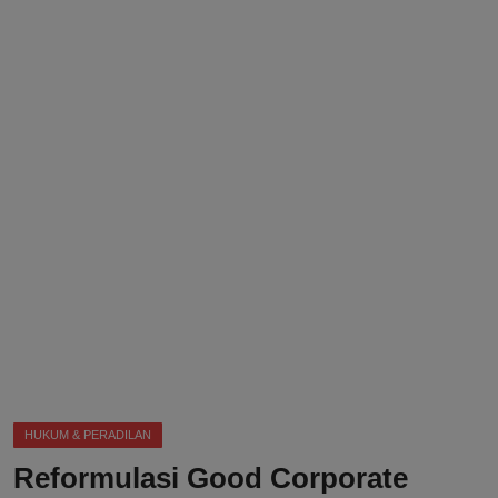
DMCA
Politik
Ekonomi
Internasional
Teknologi
Hiburan
Kesehatan
Otomotif
HUKUM & PERADILAN
Reformulasi Good Corporate