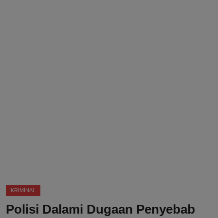
DMCA
Politik
Ekonomi
Internasional
Teknologi
Hiburan
Kesehatan
Otomotif
KRIMINAL
Polisi Dalami Dugaan Penyebab