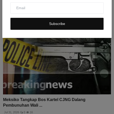
Kalah Judi Bola, Mantan Penghuni Panti Asuhan Gasak
2 L...
Jul 30, 2026
0
8
Subscribe
Meksiko Tangkap Bos Kartel CJNG Dalang
Pembunuhan Wali ...
Jul 31, 2026
0
16