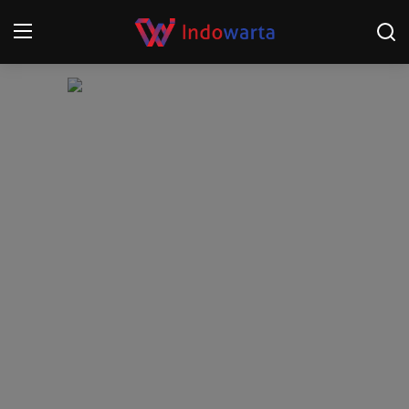
Login
Register
Home
Kompetisi Sepak Bola 2025/2026
Contact
About
Disclaimer
Peristiwa