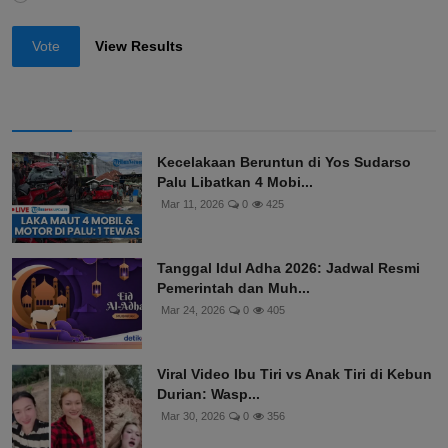
Vote
View Results
Kecelakaan Beruntun di Yos Sudarso
Palu Libatkan 4 Mobi...
Mar 11, 2026
0
425
Tanggal Idul Adha 2026: Jadwal Resmi
Pemerintah dan Muh...
Mar 24, 2026
0
405
Viral Video Ibu Tiri vs Anak Tiri di Kebun
Durian: Wasp...
Mar 30, 2026
0
356