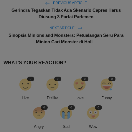
PREVIOUS ARTICLE
Gerindra Tegaskan Tidak Ada Skenario Capres Harus
Diusung 3 Partai Parlemen
NEXT ARTICLE
Sinopsis Minions and Monsters: Petualangan Seru Para
Minion Cari Monster di Holl...
WHAT'S YOUR REACTION?
0
0
0
0
Like
Dislike
Love
Funny
0
0
0
Angry
Sad
Wow