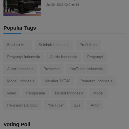
Jul 30, 2026
0
14
Popular Tags
Biodata Artis
Selebriti Indonesia
Profil Artis
Penyanyi Indonesia
Aktris Indonesia
Penyanyi
Aktor Indonesia
Presenter
YouTuber Indonesia
Model Indonesia
Member JKT48
Pemeran Indonesia
video
Pengusaha
Musisi Indonesia
Model
Penyanyi Dangdut
YouTuber
quiz
Aktor
Voting Poll