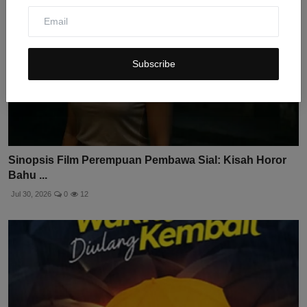
Subscribe
Sinopsis Film Perempuan Pembawa Sial: Kisah Horor
Bahu ...
Jul 30, 2026
0
12