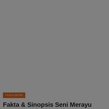
DMCA
Politik
Ekonomi
Internasional
Teknologi
Hiburan
Kesehatan
Otomotif
FILM & MUSIK
Fakta & Sinopsis Seni Merayu