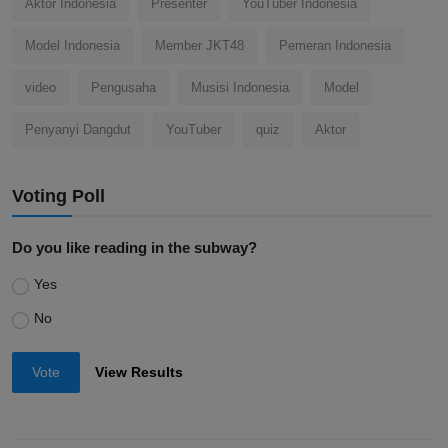
Aktor Indonesia
Presenter
YouTuber Indonesia
Model Indonesia
Member JKT48
Pemeran Indonesia
video
Pengusaha
Musisi Indonesia
Model
Penyanyi Dangdut
YouTuber
quiz
Aktor
Voting Poll
Do you like reading in the subway?
Yes
No
Vote
View Results