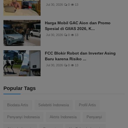
Jul 30, 2026
0
13
Harga Mobil GAC Aion dan Promo
Spesial di GIIAS 2026, K...
Jul 30, 2026
0
13
FCC Blokir Robot dan Inverter Asing
Baru karena Risiko ...
Jul 30, 2026
0
13
Popular Tags
Biodata Artis
Selebriti Indonesia
Profil Artis
Penyanyi Indonesia
Aktris Indonesia
Penyanyi