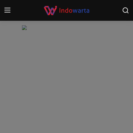
Login
Register
Home
Kompetisi Sepak Bola 2025/2026
Contact
About
Disclaimer
Peristiwa