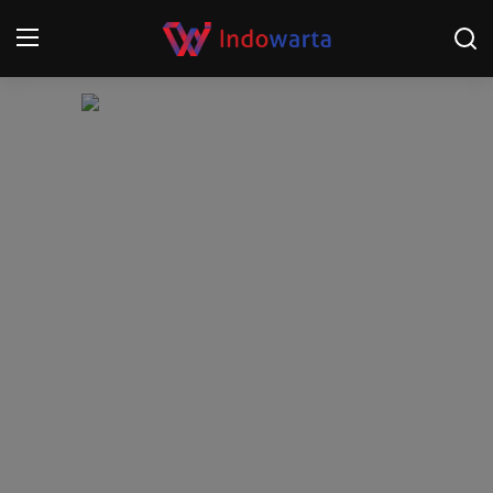
Login
Register
Home
Kompetisi Sepak Bola 2025/2026
Contact
About
Disclaimer
Peristiwa