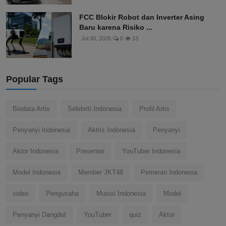
FCC Blokir Robot dan Inverter Asing
Baru karena Risiko ...
Jul 30, 2026
0
13
Popular Tags
Biodata Artis
Selebriti Indonesia
Profil Artis
Penyanyi Indonesia
Aktris Indonesia
Penyanyi
Aktor Indonesia
Presenter
YouTuber Indonesia
Model Indonesia
Member JKT48
Pemeran Indonesia
video
Pengusaha
Musisi Indonesia
Model
Penyanyi Dangdut
YouTuber
quiz
Aktor