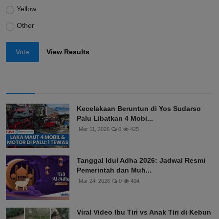
Yellow
Other
Vote
View Results
Kecelakaan Beruntun di Yos Sudarso
Palu Libatkan 4 Mobi...
Mar 11, 2026
0
425
Tanggal Idul Adha 2026: Jadwal Resmi
Pemerintah dan Muh...
Mar 24, 2026
0
404
Viral Video Ibu Tiri vs Anak Tiri di Kebun