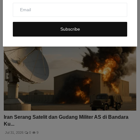
Iran Akan Terima 400 Peluncur Rudal Portable dari
China...
Jul 31, 2026
0
7
Subscribe
Iran Serang Satelit dan Gudang Militer AS di Bandara
Ku...
Jul 31, 2026
0
9