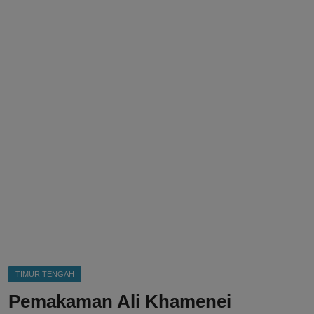
DMCA
Politik
Ekonomi
Internasional
Teknologi
Hiburan
Kesehatan
Otomotif
TIMUR TENGAH
Pemakaman Ali Khamenei