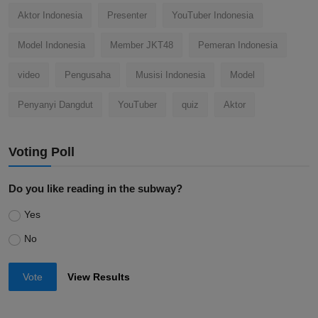
Aktor Indonesia
Presenter
YouTuber Indonesia
Model Indonesia
Member JKT48
Pemeran Indonesia
video
Pengusaha
Musisi Indonesia
Model
Penyanyi Dangdut
YouTuber
quiz
Aktor
Voting Poll
Do you like reading in the subway?
Yes
No
Vote
View Results