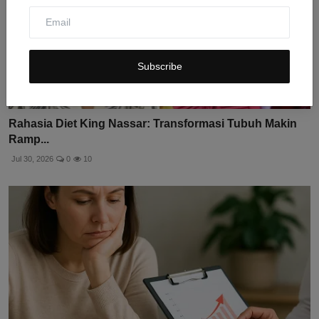
Subscribe
Rahasia Diet King Nassar: Transformasi Tubuh Makin
Ramp...
Jul 30, 2026
0
10