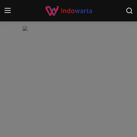
Login
Register
Home
Kompetisi Sepak Bola 2025/2026
Contact
About
Disclaimer
Peristiwa