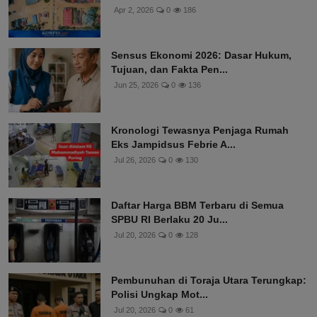
Apr 2, 2026
0
186
Sensus Ekonomi 2026: Dasar Hukum,
Tujuan, dan Fakta Pen...
Jun 25, 2026
0
136
Kronologi Tewasnya Penjaga Rumah
Eks Jampidsus Febrie A...
Jul 26, 2026
0
130
Daftar Harga BBM Terbaru di Semua
SPBU RI Berlaku 20 Ju...
Jul 20, 2026
0
128
Pembunuhan di Toraja Utara Terungkap:
Polisi Ungkap Mot...
Jul 20, 2026
0
61