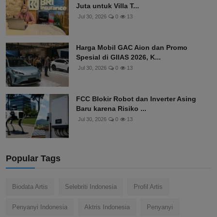
Juta untuk Villa T...
Jul 30, 2026
0
13
Harga Mobil GAC Aion dan Promo
Spesial di GIIAS 2026, K...
Jul 30, 2026
0
13
FCC Blokir Robot dan Inverter Asing
Baru karena Risiko ...
Jul 30, 2026
0
13
Popular Tags
Biodata Artis
Selebriti Indonesia
Profil Artis
Penyanyi Indonesia
Aktris Indonesia
Penyanyi