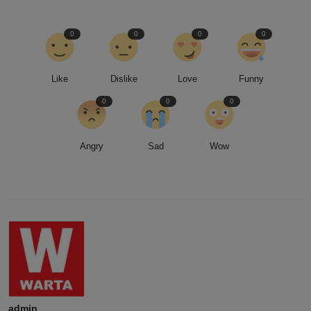
0
0
0
0
Like
Dislike
Love
Funny
0
0
0
Angry
Sad
Wow
admin