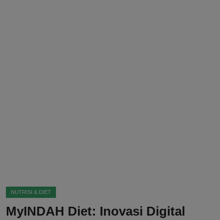
DMCA
Politik
Ekonomi
Internasional
Teknologi
Hiburan
Kesehatan
Otomotif
NUTRISI & DIET
MyINDAH Diet: Inovasi Digital