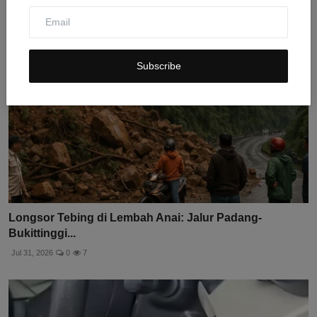
Subscribe
Longsor Tebing di Lembah Anai: Jalur Padang-
Bukittinggi...
Jul 31, 2026
0
7