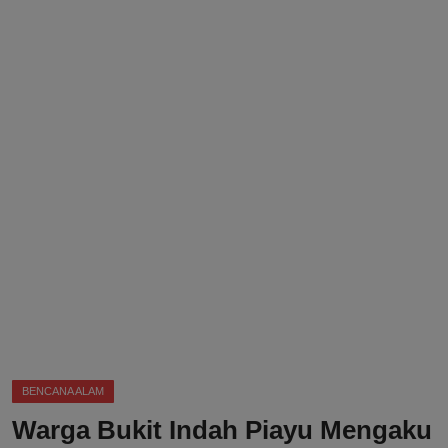
DMCA
Politik
Ekonomi
Internasional
Teknologi
Hiburan
Kesehatan
Otomotif
BENCANA ALAM
Warga Bukit Indah Piayu Mengaku