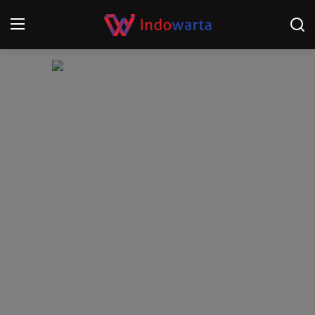
Login
Register
Home
Kompetisi Sepak Bola 2025/2026
Contact
About
Disclaimer
Peristiwa