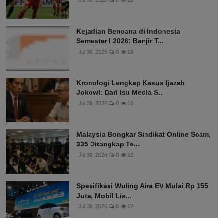
Jul 30, 2026
0
20
Kejadian Bencana di Indonesia
Semester I 2026: Banjir T...
Jul 30, 2026
0
18
Kronologi Lengkap Kasus Ijazah
Jokowi: Dari Isu Media S...
Jul 30, 2026
0
16
Malaysia Bongkar Sindikat Online Scam,
335 Ditangkap Te...
Jul 30, 2026
0
22
Spesifikasi Wuling Aira EV Mulai Rp 155
Juta, Mobil Lis...
Jul 30, 2026
0
12