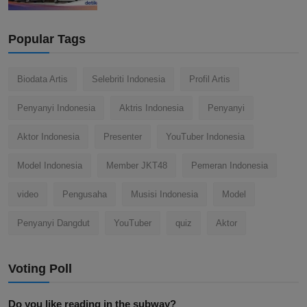
Popular Tags
Biodata Artis
Selebriti Indonesia
Profil Artis
Penyanyi Indonesia
Aktris Indonesia
Penyanyi
Aktor Indonesia
Presenter
YouTuber Indonesia
Model Indonesia
Member JKT48
Pemeran Indonesia
video
Pengusaha
Musisi Indonesia
Model
Penyanyi Dangdut
YouTuber
quiz
Aktor
Voting Poll
Do you like reading in the subway?