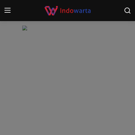
Login
Register
Home
Kompetisi Sepak Bola 2025/2026
Contact
About
Disclaimer
Peristiwa