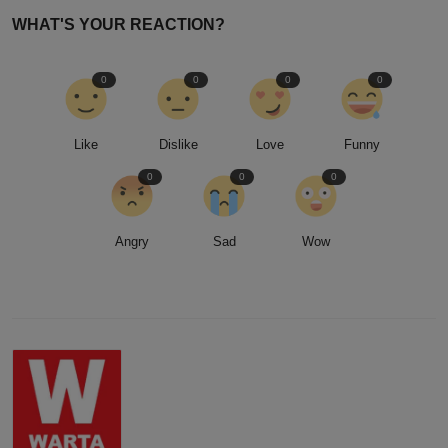
WHAT'S YOUR REACTION?
0
0
0
0
Like
Dislike
Love
Funny
0
0
0
Angry
Sad
Wow