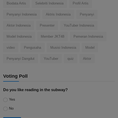
Biodata Artis
Selebriti Indonesia
Profil Artis
Penyanyi Indonesia
Aktris Indonesia
Penyanyi
Aktor Indonesia
Presenter
YouTuber Indonesia
Model Indonesia
Member JKT48
Pemeran Indonesia
video
Pengusaha
Musisi Indonesia
Model
Penyanyi Dangdut
YouTuber
quiz
Aktor
Voting Poll
Do you like reading in the subway?
Yes
No