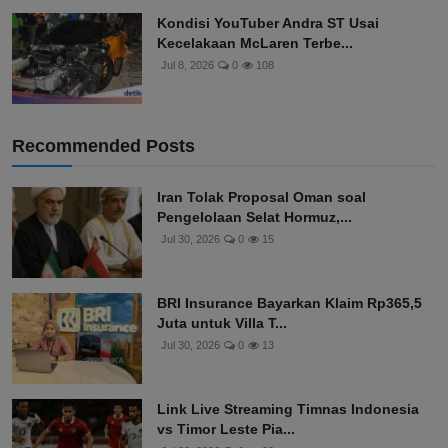
Kondisi YouTuber Andra ST Usai
Kecelakaan McLaren Terbe...
Jul 8, 2026
0
108
Recommended Posts
Iran Tolak Proposal Oman soal
Pengelolaan Selat Hormuz,...
Jul 30, 2026
0
15
BRI Insurance Bayarkan Klaim Rp365,5
Juta untuk Villa T...
Jul 30, 2026
0
13
Link Live Streaming Timnas Indonesia
vs Timor Leste Pia...