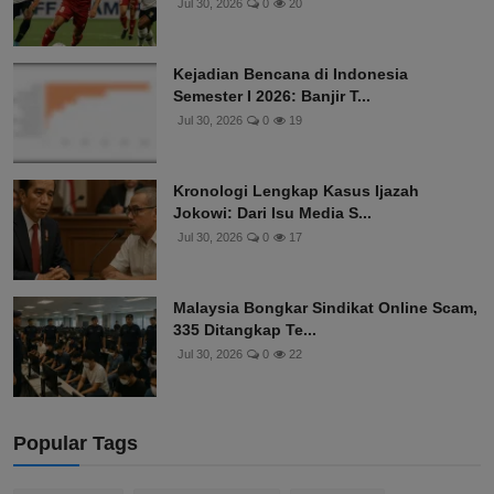
Jul 30, 2026
0
20
Kejadian Bencana di Indonesia
Semester I 2026: Banjir T...
Jul 30, 2026
0
19
Kronologi Lengkap Kasus Ijazah
Jokowi: Dari Isu Media S...
Jul 30, 2026
0
17
Malaysia Bongkar Sindikat Online Scam,
335 Ditangkap Te...
Jul 30, 2026
0
22
Popular Tags