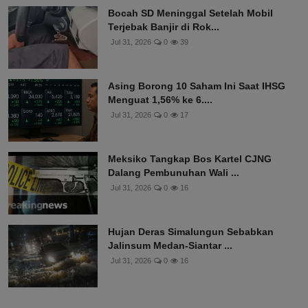
Bocah SD Meninggal Setelah Mobil
Terjebak Banjir di Rok...
Jul 31, 2026
0
39
Asing Borong 10 Saham Ini Saat IHSG
Menguat 1,56% ke 6....
Jul 31, 2026
0
17
Meksiko Tangkap Bos Kartel CJNG
Dalang Pembunuhan Wali ...
Jul 31, 2026
0
16
Hujan Deras Simalungun Sebabkan
Jalinsum Medan-Siantar ...
Jul 31, 2026
0
16