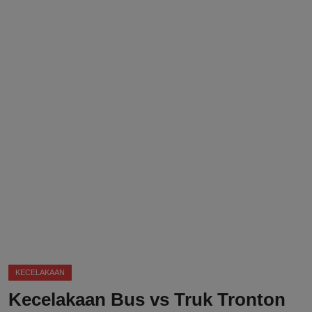
DMCA
Politik
Ekonomi
Internasional
Teknologi
Hiburan
Kesehatan
Otomotif
KECELAKAAN
Kecelakaan Bus vs Truk Tronton