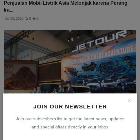
Penjualan Mobil Listrik Asia Melonjak karena Perang
Ira...
Jul 30, 2026
0
8
JOIN OUR NEWSLETTER
BYD dan Merek China Luncurkan Mobil Hybrid di
Join our subscribers list to get the latest news, updates
Indonesia...
and special offers directly in your inbox
Jul 30, 2026
0
9