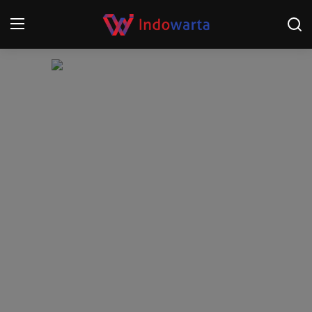
Login
Register
Home
Kompetisi Sepak Bola 2025/2026
Contact
About
Disclaimer
Peristiwa