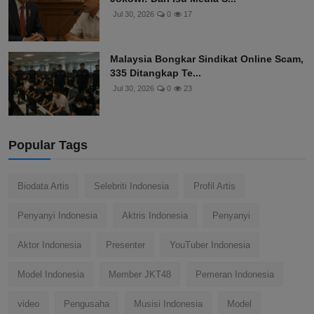
Jul 30, 2026
0
17
Malaysia Bongkar Sindikat Online Scam,
335 Ditangkap Te...
Jul 30, 2026
0
23
Popular Tags
Biodata Artis
Selebriti Indonesia
Profil Artis
Penyanyi Indonesia
Aktris Indonesia
Penyanyi
Aktor Indonesia
Presenter
YouTuber Indonesia
Model Indonesia
Member JKT48
Pemeran Indonesia
video
Pengusaha
Musisi Indonesia
Model