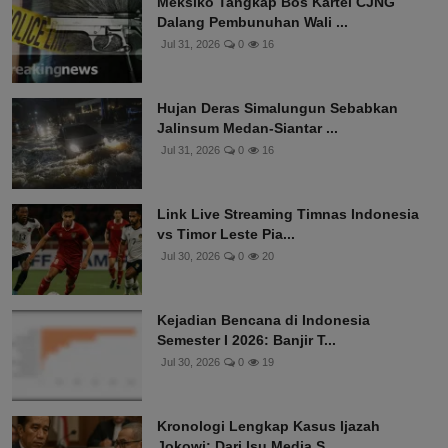
Meksiko Tangkap Bos Kartel CJNG
Dalang Pembunuhan Wali ...
Jul 31, 2026
0
16
Hujan Deras Simalungun Sebabkan
Jalinsum Medan-Siantar ...
Jul 31, 2026
0
16
Link Live Streaming Timnas Indonesia
vs Timor Leste Pia...
Jul 30, 2026
0
20
Kejadian Bencana di Indonesia
Semester I 2026: Banjir T...
Jul 30, 2026
0
19
Kronologi Lengkap Kasus Ijazah
Jokowi: Dari Isu Media S...