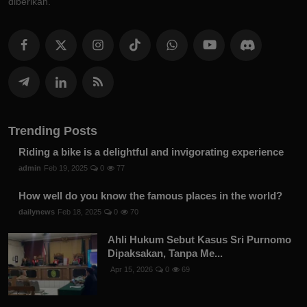
diberikan.
Trending Posts
Riding a bike is a delightful and invigorating experience
admin
Feb 19, 2025
0
77
How well do you know the famous places in the world?
dailynews
Feb 18, 2025
0
70
Ahli Hukum Sebut Kasus Sri Purnomo
Dipaksakan, Tanpa Me...
Apr 15, 2026
0
69