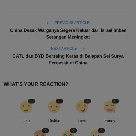
PREVIOUS ARTICLE
China Desak Warganya Segera Keluar dari Israel Imbas
Serangan Meningkat
NEXT ARTICLE
CATL dan BYD Bersaing Keras di Balapan Sel Surya
Perovskit di China
WHAT'S YOUR REACTION?
0
0
0
0
Like
Dislike
Love
Funny
0
0
0