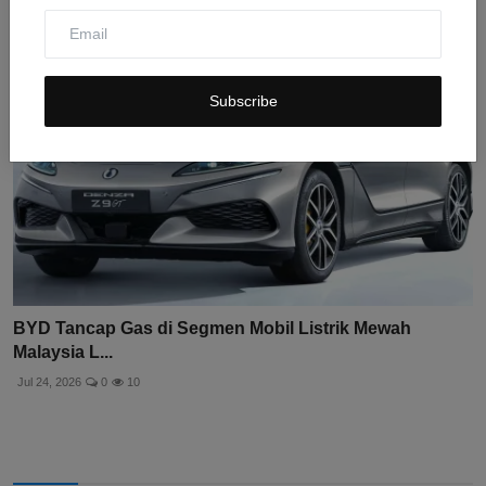
Subscribe
BYD Tancap Gas di Segmen Mobil Listrik Mewah
Malaysia L...
Jul 24, 2026
0
10