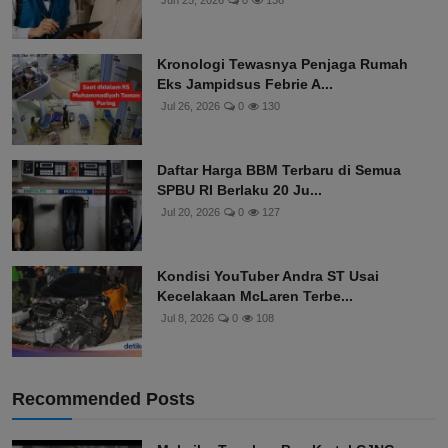
Jun 25, 2026
0
136
Kronologi Tewasnya Penjaga Rumah
Eks Jampidsus Febrie A...
Jul 26, 2026
0
130
Daftar Harga BBM Terbaru di Semua
SPBU RI Berlaku 20 Ju...
Jul 20, 2026
0
127
Kondisi YouTuber Andra ST Usai
Kecelakaan McLaren Terbe...
Jul 8, 2026
0
108
Recommended Posts