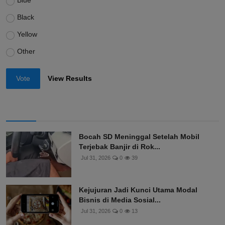
Blue
Black
Yellow
Other
Vote
View Results
Bocah SD Meninggal Setelah Mobil
Terjebak Banjir di Rok...
Jul 31, 2026
0
39
Kejujuran Jadi Kunci Utama Modal
Bisnis di Media Sosial...
Jul 31, 2026
0
13