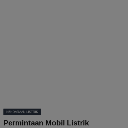
DMCA
Politik
Ekonomi
Internasional
Teknologi
Hiburan
Kesehatan
Otomotif
KENDARAAN LISTRIK
Permintaan Mobil Listrik