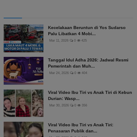
Kecelakaan Beruntun di Yos Sudarso
Palu Libatkan 4 Mobi...
Mar 11, 2026
0
425
Tanggal Idul Adha 2026: Jadwal Resmi
Pemerintah dan Muh...
Mar 24, 2026
0
404
Viral Video Ibu Tiri vs Anak Tiri di Kebun
Durian: Wasp...
Mar 30, 2026
0
356
Viral Video Ibu Tiri vs Anak Tiri:
Penasaran Publik dan...