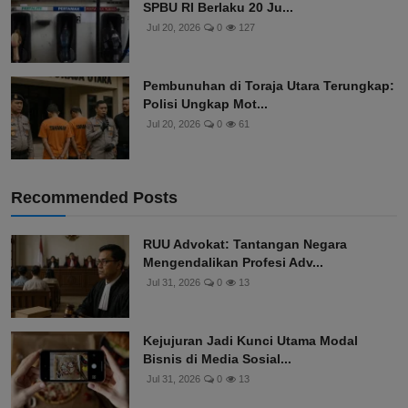
SPBU RI Berlaku 20 Ju...
Jul 20, 2026
0
127
Pembunuhan di Toraja Utara Terungkap:
Polisi Ungkap Mot...
Jul 20, 2026
0
61
Recommended Posts
RUU Advokat: Tantangan Negara
Mengendalikan Profesi Adv...
Jul 31, 2026
0
13
Kejujuran Jadi Kunci Utama Modal
Bisnis di Media Sosial...
Jul 31, 2026
0
13