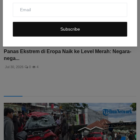
Subscribe
Panas Ekstrem di Eropa Naik ke Level Merah: Negara-
nega...
Jul 30, 2026
0
4