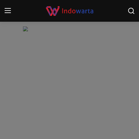
Login
Register
Home
Kompetisi Sepak Bola 2025/2026
Contact
About
Disclaimer
Peristiwa