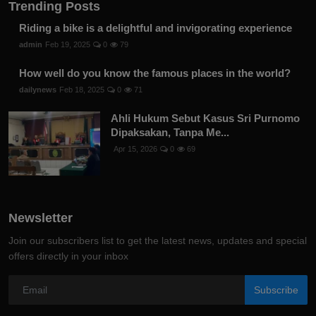
Trending Posts
Riding a bike is a delightful and invigorating experience
admin
Feb 19, 2025
0
79
How well do you know the famous places in the world?
dailynews
Feb 18, 2025
0
71
Ahli Hukum Sebut Kasus Sri Purnomo
Dipaksakan, Tanpa Me...
Apr 15, 2026
0
69
Newsletter
Join our subscribers list to get the latest news, updates and special
offers directly in your inbox
Subscribe