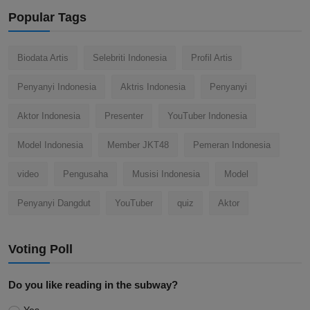
Popular Tags
Biodata Artis
Selebriti Indonesia
Profil Artis
Penyanyi Indonesia
Aktris Indonesia
Penyanyi
Aktor Indonesia
Presenter
YouTuber Indonesia
Model Indonesia
Member JKT48
Pemeran Indonesia
video
Pengusaha
Musisi Indonesia
Model
Penyanyi Dangdut
YouTuber
quiz
Aktor
Voting Poll
Do you like reading in the subway?