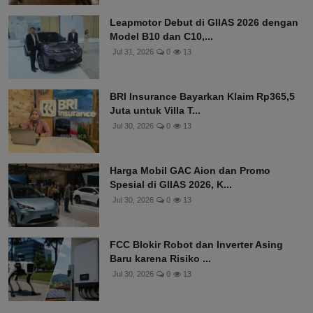
Leapmotor Debut di GIIAS 2026 dengan
Model B10 dan C10,...
Jul 31, 2026
0
13
BRI Insurance Bayarkan Klaim Rp365,5
Juta untuk Villa T...
Jul 30, 2026
0
13
Harga Mobil GAC Aion dan Promo
Spesial di GIIAS 2026, K...
Jul 30, 2026
0
13
FCC Blokir Robot dan Inverter Asing
Baru karena Risiko ...
Jul 30, 2026
0
13