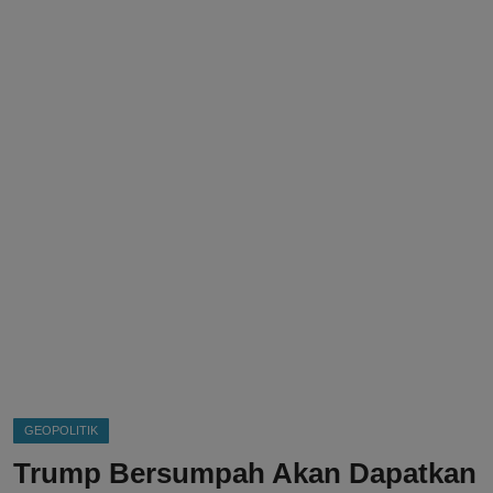
DMCA
Politik
Ekonomi
Internasional
Teknologi
Hiburan
Kesehatan
Otomotif
GEOPOLITIK
Trump Bersumpah Akan Dapatkan