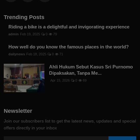
Trending Posts
Riding a bike is a delightful and invigorating experience
admin
Feb 19, 2025
0
79
How well do you know the famous places in the world?
dailynews
Feb 18, 2025
0
71
Ahli Hukum Sebut Kasus Sri Purnomo
Dipaksakan, Tanpa Me...
Apr 15, 2026
0
69
Newsletter
Join our subscribers list to get the latest news, updates and special
offers directly in your inbox