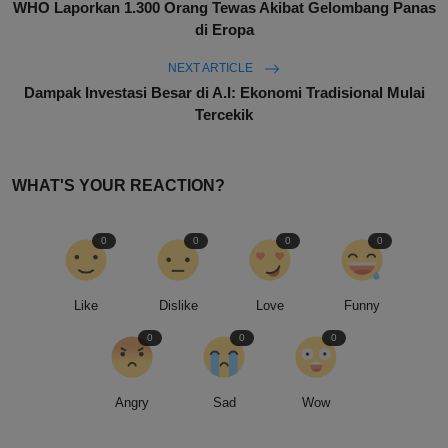
WHO Laporkan 1.300 Orang Tewas Akibat Gelombang Panas
di Eropa
NEXT ARTICLE
Dampak Investasi Besar di A.I: Ekonomi Tradisional Mulai
Tercekik
WHAT'S YOUR REACTION?
0
0
0
0
Like
Dislike
Love
Funny
0
0
0
Angry
Sad
Wow