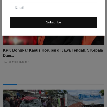
Subscribe
KPK Bongkar Kasus Korupsi di Jawa Tengah, 5 Kepala
Daer...
Jul 30, 2026
0
9