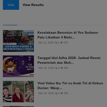
Vote
View Results
Kecelakaan Beruntun di Yos Sudarso
Palu Libatkan 4 Mobi...
Mar 11, 2026
0
425
Tanggal Idul Adha 2026: Jadwal Resmi
Pemerintah dan Muh...
Mar 24, 2026
0
404
Viral Video Ibu Tiri vs Anak Tiri di Kebun
Durian: Wasp...
Mar 30, 2026
0
356