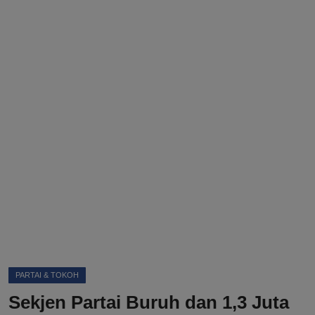
DMCA
Politik
Ekonomi
Internasional
Teknologi
Hiburan
Kesehatan
Otomotif
PARTAI & TOKOH
Sekjen Partai Buruh dan 1,3 Juta