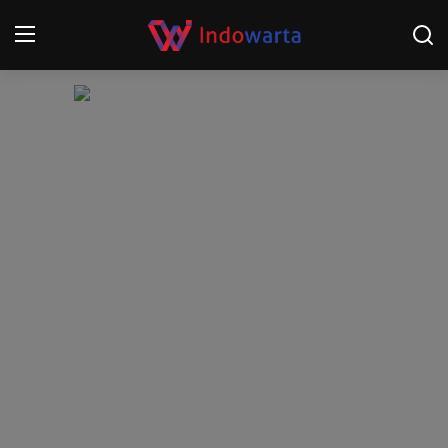
Login
Register
Home
Kompetisi Sepak Bola 2025/2026
Contact
About
Disclaimer
Peristiwa