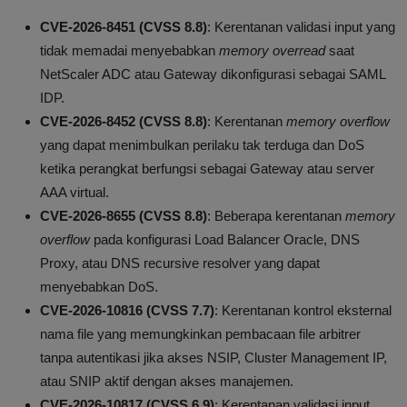
CVE-2026-8451 (CVSS 8.8)
: Kerentanan validasi input yang
tidak memadai menyebabkan
memory overread
saat
NetScaler ADC atau Gateway dikonfigurasi sebagai SAML
IDP.
CVE-2026-8452 (CVSS 8.8)
: Kerentanan
memory overflow
yang dapat menimbulkan perilaku tak terduga dan DoS
ketika perangkat berfungsi sebagai Gateway atau server
AAA virtual.
CVE-2026-8655 (CVSS 8.8)
: Beberapa kerentanan
memory
overflow
pada konfigurasi Load Balancer Oracle, DNS
Proxy, atau DNS recursive resolver yang dapat
menyebabkan DoS.
CVE-2026-10816 (CVSS 7.7)
: Kerentanan kontrol eksternal
nama file yang memungkinkan pembacaan file arbitrer
tanpa autentikasi jika akses NSIP, Cluster Management IP,
atau SNIP aktif dengan akses manajemen.
CVE-2026-10817 (CVSS 6.9)
: Kerentanan validasi input