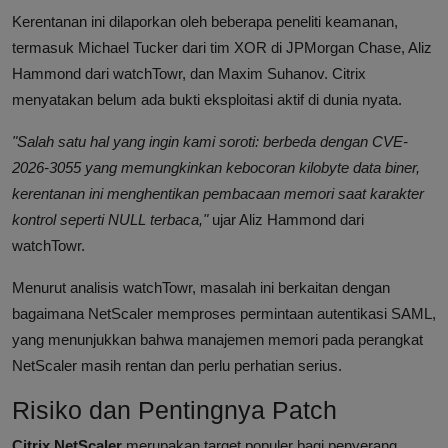
Kerentanan ini dilaporkan oleh beberapa peneliti keamanan,
termasuk Michael Tucker dari tim XOR di JPMorgan Chase, Aliz
Hammond dari watchTowr, dan Maxim Suhanov. Citrix
menyatakan belum ada bukti eksploitasi aktif di dunia nyata.
"Salah satu hal yang ingin kami soroti: berbeda dengan CVE-
2026-3055 yang memungkinkan kebocoran kilobyte data biner,
kerentanan ini menghentikan pembacaan memori saat karakter
kontrol seperti NULL terbaca,"
ujar Aliz Hammond dari
watchTowr.
Menurut analisis watchTowr, masalah ini berkaitan dengan
bagaimana NetScaler memproses permintaan autentikasi SAML,
yang menunjukkan bahwa manajemen memori pada perangkat
NetScaler masih rentan dan perlu perhatian serius.
Risiko dan Pentingnya Patch
Citrix NetScaler
merupakan target populer bagi penyerang