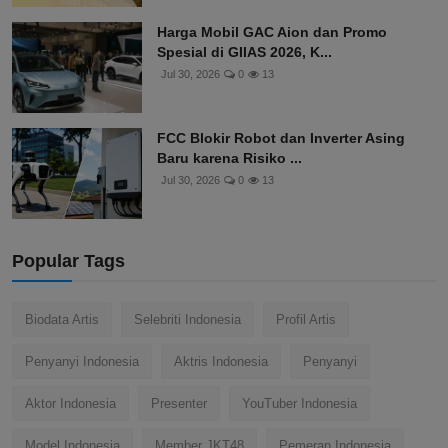
Harga Mobil GAC Aion dan Promo
Spesial di GIIAS 2026, K...
Jul 30, 2026
0
13
FCC Blokir Robot dan Inverter Asing
Baru karena Risiko ...
Jul 30, 2026
0
13
Popular Tags
Biodata Artis
Selebriti Indonesia
Profil Artis
Penyanyi Indonesia
Aktris Indonesia
Penyanyi
Aktor Indonesia
Presenter
YouTuber Indonesia
Model Indonesia
Member JKT48
Pemeran Indonesia