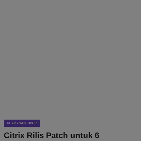
DMCA
Politik
Ekonomi
Internasional
Teknologi
Hiburan
Kesehatan
Otomotif
KEAMANAN SIBER
Citrix Rilis Patch untuk 6