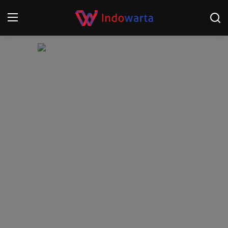
Login
Register
Home
Kompetisi Sepak Bola 2025/2026
Contact
About
Disclaimer
Peristiwa