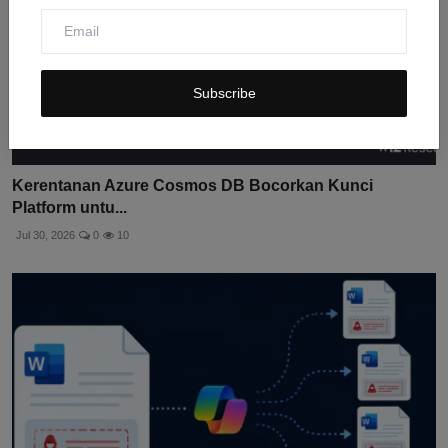
Subscribe
Kerentanan Azure Cosmos DB Bocorkan Kunci
Platform untu...
Jul 30, 2026
0
10