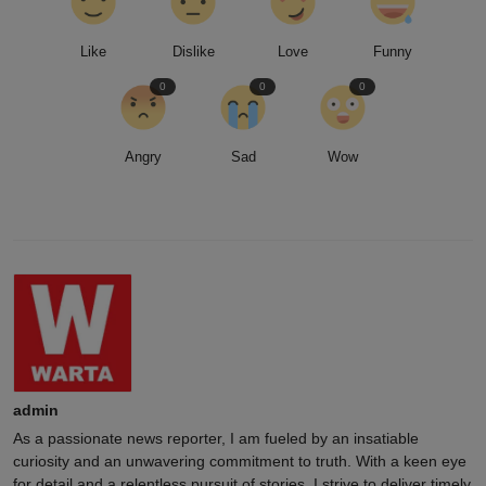
Like
Dislike
Love
Funny
0
0
0
Angry
Sad
Wow
admin
As a passionate news reporter, I am fueled by an insatiable
curiosity and an unwavering commitment to truth. With a keen eye
for detail and a relentless pursuit of stories, I strive to deliver timely