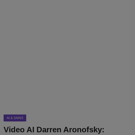
DMCA
Politik
Ekonomi
Internasional
Teknologi
Hiburan
Kesehatan
Otomotif
AI & SAINS
Video AI Darren Aronofsky: