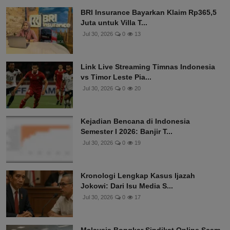
BRI Insurance Bayarkan Klaim Rp365,5
Juta untuk Villa T...
Jul 30, 2026
0
13
Link Live Streaming Timnas Indonesia
vs Timor Leste Pia...
Jul 30, 2026
0
20
Kejadian Bencana di Indonesia
Semester I 2026: Banjir T...
Jul 30, 2026
0
19
Kronologi Lengkap Kasus Ijazah
Jokowi: Dari Isu Media S...
Jul 30, 2026
0
17