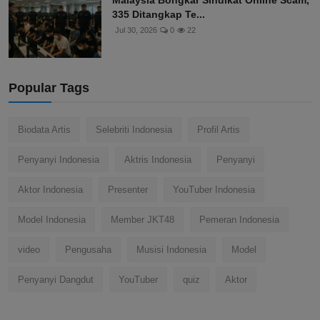
Malaysia Bongkar Sindikat Online Scam,
335 Ditangkap Te...
Jul 30, 2026
0
22
Popular Tags
Biodata Artis
Selebriti Indonesia
Profil Artis
Penyanyi Indonesia
Aktris Indonesia
Penyanyi
Aktor Indonesia
Presenter
YouTuber Indonesia
Model Indonesia
Member JKT48
Pemeran Indonesia
video
Pengusaha
Musisi Indonesia
Model
Penyanyi Dangdut
YouTuber
quiz
Aktor