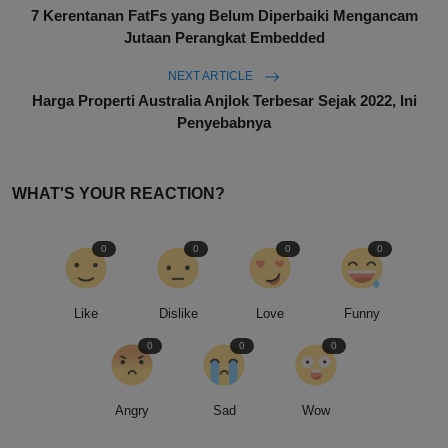
7 Kerentanan FatFs yang Belum Diperbaiki Mengancam
Jutaan Perangkat Embedded
NEXT ARTICLE
Harga Properti Australia Anjlok Terbesar Sejak 2022, Ini
Penyebabnya
WHAT'S YOUR REACTION?
0
0
0
0
Like
Dislike
Love
Funny
0
0
0
Angry
Sad
Wow