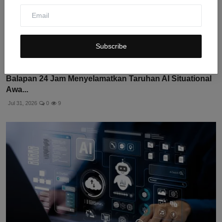
Subscribe
Balapan 24 Jam Menyelamatkan Taruhan AI Situational
Awa...
Jul 31, 2026
0
9