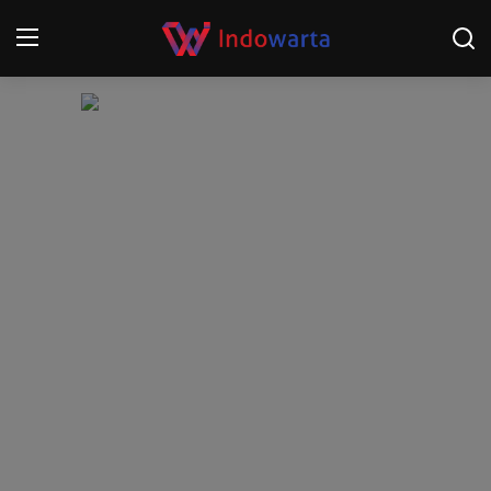
Login
Register
Home
Kompetisi Sepak Bola 2025/2026
Contact
About
Disclaimer
Peristiwa