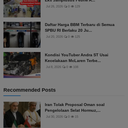
Eks Jampidsus Febrie A...
Jul 26, 2026
0
129
Daftar Harga BBM Terbaru di Semua
SPBU RI Berlaku 20 Ju...
Jul 20, 2026
0
125
Kondisi YouTuber Andra ST Usai
Kecelakaan McLaren Terbe...
Jul 8, 2026
0
108
Recommended Posts
Iran Tolak Proposal Oman soal
Pengelolaan Selat Hormuz,...
Jul 30, 2026
0
15