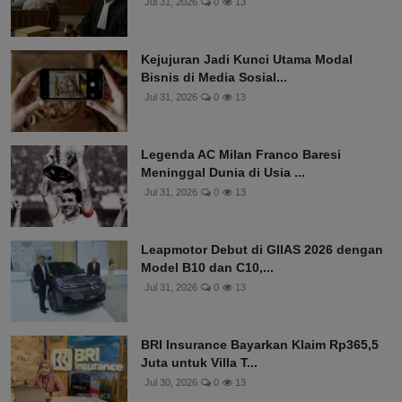
Jul 31, 2026
0
13
Kejujuran Jadi Kunci Utama Modal
Bisnis di Media Sosial...
Jul 31, 2026
0
13
Legenda AC Milan Franco Baresi
Meninggal Dunia di Usia ...
Jul 31, 2026
0
13
Leapmotor Debut di GIIAS 2026 dengan
Model B10 dan C10,...
Jul 31, 2026
0
13
BRI Insurance Bayarkan Klaim Rp365,5
Juta untuk Villa T...
Jul 30, 2026
0
13