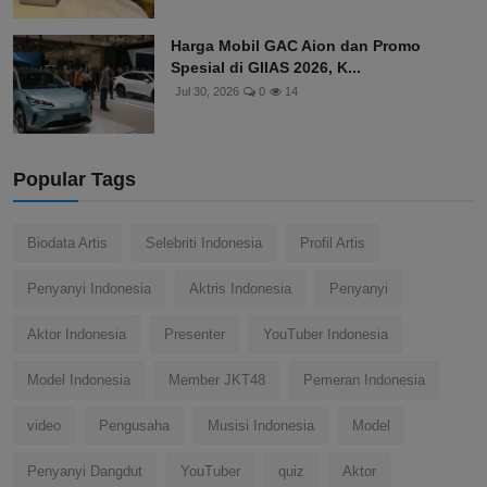
Harga Mobil GAC Aion dan Promo
Spesial di GIIAS 2026, K...
Jul 30, 2026
0
14
Popular Tags
Biodata Artis
Selebriti Indonesia
Profil Artis
Penyanyi Indonesia
Aktris Indonesia
Penyanyi
Aktor Indonesia
Presenter
YouTuber Indonesia
Model Indonesia
Member JKT48
Pemeran Indonesia
video
Pengusaha
Musisi Indonesia
Model
Penyanyi Dangdut
YouTuber
quiz
Aktor