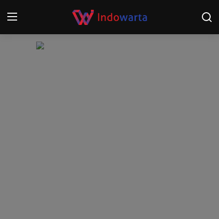
Login
Register
Home
Kompetisi Sepak Bola 2025/2026
Contact
About
Disclaimer
Peristiwa