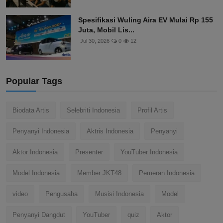
Spesifikasi Wuling Aira EV Mulai Rp 155
Juta, Mobil Lis...
Jul 30, 2026
0
12
Popular Tags
Biodata Artis
Selebriti Indonesia
Profil Artis
Penyanyi Indonesia
Aktris Indonesia
Penyanyi
Aktor Indonesia
Presenter
YouTuber Indonesia
Model Indonesia
Member JKT48
Pemeran Indonesia
video
Pengusaha
Musisi Indonesia
Model
Penyanyi Dangdut
YouTuber
quiz
Aktor