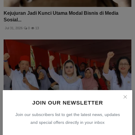
Kejujuran Jadi Kunci Utama Modal Bisnis di Media
Sosial...
Jul 31, 2026
0
13
JOIN OUR NEWSLETTER
Join our subscribers list to get the latest news, updates
and special offers directly in your inbox
PIRA Salurkan 1.450 Paket Sembako Dukung Arahan
Prabowo...