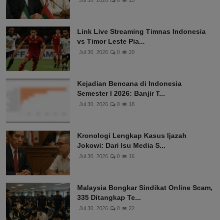
Jul 30, 2026
0
15
Link Live Streaming Timnas Indonesia
vs Timor Leste Pia...
Jul 30, 2026
0
20
Kejadian Bencana di Indonesia
Semester I 2026: Banjir T...
Jul 30, 2026
0
18
Kronologi Lengkap Kasus Ijazah
Jokowi: Dari Isu Media S...
Jul 30, 2026
0
16
Malaysia Bongkar Sindikat Online Scam,
335 Ditangkap Te...
Jul 30, 2026
0
22