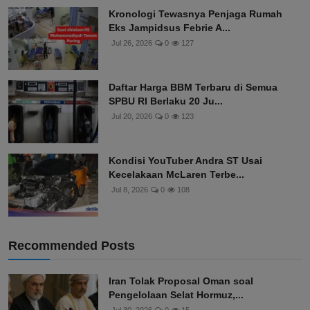
Kronologi Tewasnya Penjaga Rumah
Eks Jampidsus Febrie A...
Jul 26, 2026
0
127
Daftar Harga BBM Terbaru di Semua
SPBU RI Berlaku 20 Ju...
Jul 20, 2026
0
123
Kondisi YouTuber Andra ST Usai
Kecelakaan McLaren Terbe...
Jul 8, 2026
0
108
Recommended Posts
Iran Tolak Proposal Oman soal
Pengelolaan Selat Hormuz,...