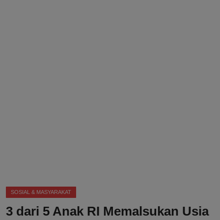
DMCA
Politik
Ekonomi
Internasional
Teknologi
Hiburan
Kesehatan
Otomotif
SOSIAL & MASYARAKAT
3 dari 5 Anak RI Memalsukan Usia