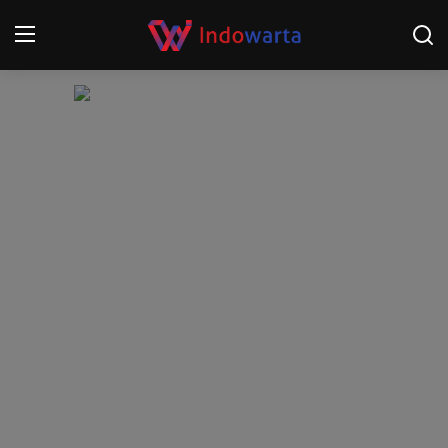
Login
Register
Home
Kompetisi Sepak Bola 2025/2026
Contact
About
Disclaimer
Peristiwa