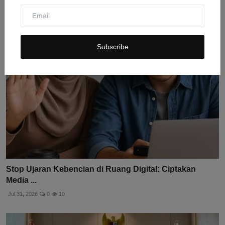
Jul 30, 2026
0
7
Subscribe
Stop Ujaran Kebencian di Ruang Digital: Ciptakan
Media ...
Jul 31, 2026
0
10