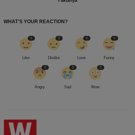
Faktanya
WHAT'S YOUR REACTION?
0
0
0
0
Like
Dislike
Love
Funny
0
0
0
Angry
Sad
Wow