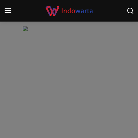
Login
Register
Home
Kompetisi Sepak Bola 2025/2026
Contact
About
Disclaimer
Peristiwa