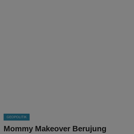
DMCA
Politik
Ekonomi
Internasional
Teknologi
Hiburan
Kesehatan
Otomotif
GEOPOLITIK
Mommy Makeover Berujung