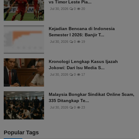
vs Timor Leste Pia...
Jul 30, 2026
0
20
Kejadian Bencana di Indonesia
Semester I 2026: Banjir T...
Jul 30, 2026
0
19
Kronologi Lengkap Kasus Ijazah
Jokowi: Dari Isu Media S...
Jul 30, 2026
0
17
Malaysia Bongkar Sindikat Online Scam,
335 Ditangkap Te...
Jul 30, 2026
0
23
Popular Tags