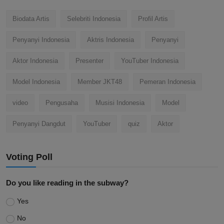
Biodata Artis
Selebriti Indonesia
Profil Artis
Penyanyi Indonesia
Aktris Indonesia
Penyanyi
Aktor Indonesia
Presenter
YouTuber Indonesia
Model Indonesia
Member JKT48
Pemeran Indonesia
video
Pengusaha
Musisi Indonesia
Model
Penyanyi Dangdut
YouTuber
quiz
Aktor
Voting Poll
Do you like reading in the subway?
Yes
No