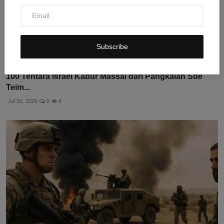
Subscribe
100 Tentara Israel Kabur Massal dari Pangkalan Sde
Teim...
Jul 31, 2026
0
8