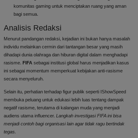
komunitas gaming untuk menciptakan ruang yang aman
bagi semua.
Analisis Redaksi
Menurut pandangan redaksi, kejadian ini bukan hanya masalah
individu melainkan cermin dari tantangan besar yang masih
dihadapi dunia olahraga dan hiburan digital dalam menghadapi
rasisme.
FIFA
sebagai institusi global harus menjadikan kasus
ini sebagai momentum memperkuat kebijakan anti-rasisme
secara menyeluruh.
Selain itu, perhatian terhadap figur publik seperti IShowSpeed
membuka peluang untuk edukasi lebih luas tentang dampak
negatif rasisme, terutama di kalangan muda yang menjadi
audiens utama influencer.
Langkah investigasi FIFA ini bisa
menjadi contoh bagi organisasi lain agar tidak ragu bertindak
tegas.