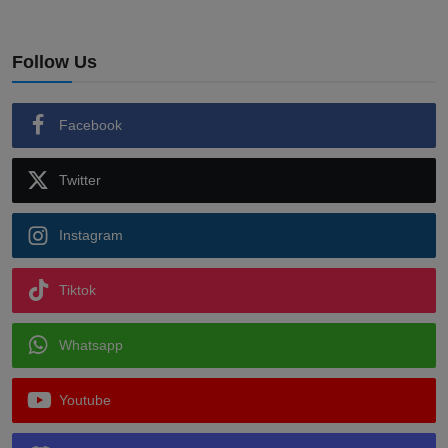
Follow Us
Facebook
Twitter
Instagram
Tiktok
Whatsapp
Youtube