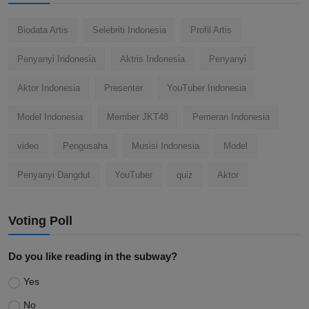
Biodata Artis
Selebriti Indonesia
Profil Artis
Penyanyi Indonesia
Aktris Indonesia
Penyanyi
Aktor Indonesia
Presenter
YouTuber Indonesia
Model Indonesia
Member JKT48
Pemeran Indonesia
video
Pengusaha
Musisi Indonesia
Model
Penyanyi Dangdut
YouTuber
quiz
Aktor
Voting Poll
Do you like reading in the subway?
Yes
No