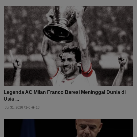
Legenda AC Milan Franco Baresi Meninggal Dunia di
Usia ...
Jul 31, 2026
0
13