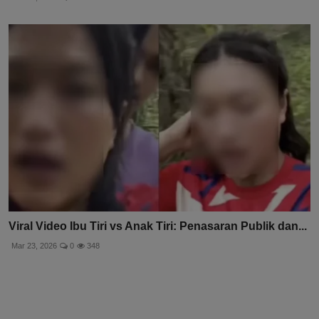
Viral Video Ibu Tiri vs Anak Tiri: Penasaran Publik dan...
Mar 23, 2026
0
348