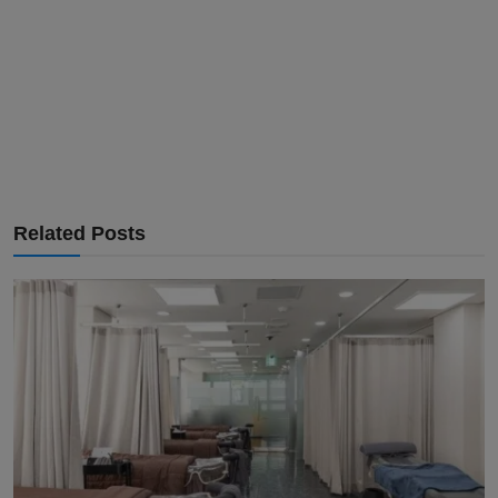
Related Posts