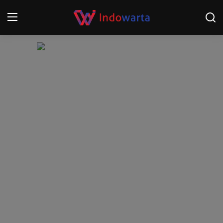
Login
Register
Home
Kompetisi Sepak Bola 2025/2026
Contact
About
Disclaimer
Peristiwa