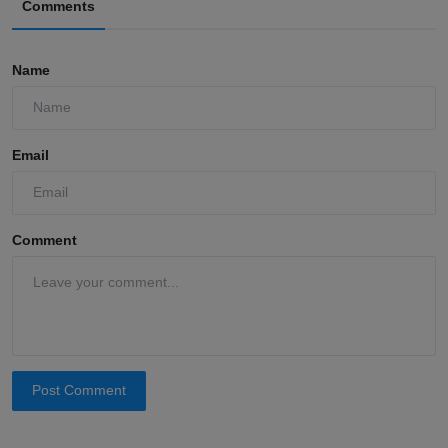
Comments
Name
Email
Comment
Post Comment