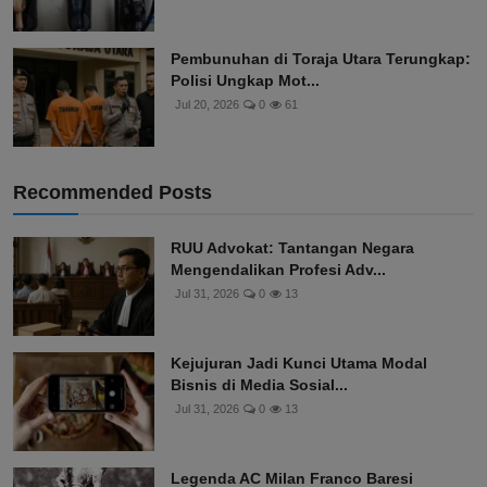
Pembunuhan di Toraja Utara Terungkap:
Polisi Ungkap Mot...
Jul 20, 2026
0
61
Recommended Posts
RUU Advokat: Tantangan Negara
Mengendalikan Profesi Adv...
Jul 31, 2026
0
13
Kejujuran Jadi Kunci Utama Modal
Bisnis di Media Sosial...
Jul 31, 2026
0
13
Legenda AC Milan Franco Baresi