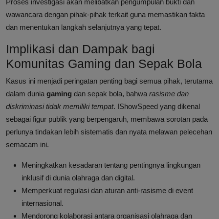
Proses investigasi akan melibatkan pengumpulan bukti dan
wawancara dengan pihak-pihak terkait guna memastikan fakta
dan menentukan langkah selanjutnya yang tepat.
Implikasi dan Dampak bagi
Komunitas Gaming dan Sepak Bola
Kasus ini menjadi peringatan penting bagi semua pihak, terutama
dalam dunia
gaming
dan sepak bola, bahwa
rasisme dan
diskriminasi tidak memiliki tempat
. IShowSpeed yang dikenal
sebagai figur publik yang berpengaruh, membawa sorotan pada
perlunya tindakan lebih sistematis dan nyata melawan pelecehan
semacam ini.
Meningkatkan kesadaran tentang pentingnya lingkungan
inklusif di dunia olahraga dan digital.
Memperkuat regulasi dan aturan anti-rasisme di event
internasional.
Mendorong kolaborasi antara organisasi olahraga dan