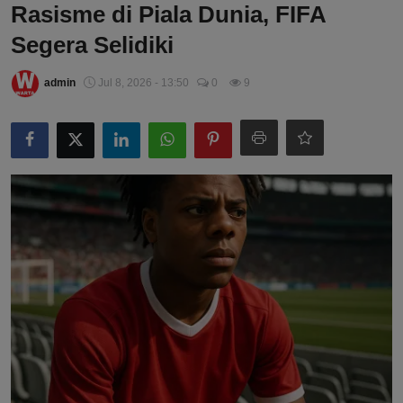
Rasisme di Piala Dunia, FIFA
Segera Selidiki
admin
Jul 8, 2026 - 13:50
0
9