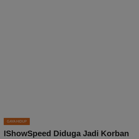
DMCA
Politik
Ekonomi
Internasional
Teknologi
Hiburan
Kesehatan
Otomotif
GAYA HIDUP
IShowSpeed Diduga Jadi Korban