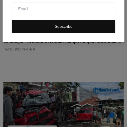
Subscribe
10 Masjid Terbesar di Dunia: Masjid Istiqlal Indonesia ...
Jul 31, 2026
0
6