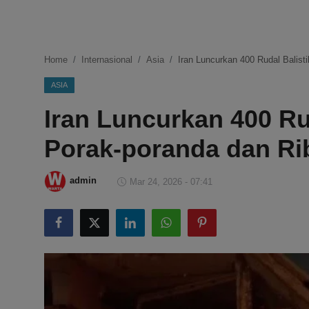
DMCA
Politik
Home
Internasional
Asia
Iran Luncurkan 400 Rudal Balist
Ekonomi
ASIA
Iran Luncurkan 400 Rud
Internasional
Porak-poranda dan Ri
Teknologi
Hiburan
admin
Mar 24, 2026 - 07:41
Kesehatan
Otomotif