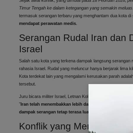
Sejak awal konflik, yang dimulai pada 28 Februari 2026,
pe
Timur Tengah ke dalam ketegangan yang semakin meluas
termasuk serangan terbaru yang menghantam dua kota di 
mendapat perawatan medis
.
Serangan Rudal Iran dan
Israel
Salah satu kota yang terkena dampak langsung serangan 
rahasia Israel. Rudal yang meluncur hanya berjarak lima ki
Kota terdekat lain yang mengalami kerusakan parah adala
tersebut.
Juru bicara militer Israel, Letnan Kolonel Nadav Shoshan
"
Iran telah menembakkan lebih dari 400 rudal balistik. 
dampak serangan tetap terasa luas.
"
Konflik yang Memanas d