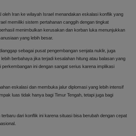
l oleh Iran ke wilayah Israel menandakan eskalasi konflik yang
rael memiliki sistem pertahanan canggih dengan tingkat
l berhasil menimbulkan kerusakan dan korban luka menunjukkan
anusiaan yang lebih besar.
ianggap sebagai pusat pengembangan senjata nuklir, juga
bih berbahaya jika terjadi kesalahan hitung atau balasan yang
i perkembangan ini dengan sangat serius karena implikasi
nahan eskalasi dan membuka jalur diplomasi yang lebih intensif
ak luas tidak hanya bagi Timur Tengah, tetapi juga bagi
rbaru dari konflik ini karena situasi bisa berubah dengan cepat
asional.