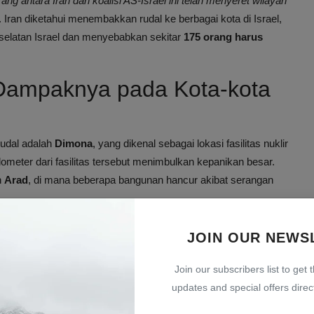
rang antara Iran dan koalisi AS-Israel ini telah menyeret wilayah
. Iran diketahui menembakkan rudal ke berbagai kota di Israel,
selatan Israel dan menyebabkan sekitar
175 orang harus
 Dampaknya pada Kota-kota
rudal adalah
Dimona
, yang dikenal sebagai lokasi fasilitas nuklir
lometer dari fasilitas tersebut menimbulkan kepanikan besar.
h
Arad
, di mana beberapa bangunan hancur akibat serangan
i, mengatakan kepada wartawan melalui
Times of Israel
bahwa,
JOIN OUR NEWS
Kami memiliki tingkat intersepsi sekitar 92 persen, namun
Join our subscribers list to get 
updates and special offers direct
an Dampak Kemanusiaan