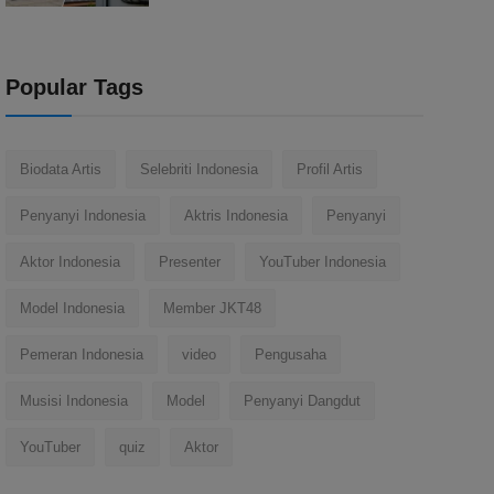
Popular Tags
Biodata Artis
Selebriti Indonesia
Profil Artis
Penyanyi Indonesia
Aktris Indonesia
Penyanyi
Aktor Indonesia
Presenter
YouTuber Indonesia
Model Indonesia
Member JKT48
Pemeran Indonesia
video
Pengusaha
Musisi Indonesia
Model
Penyanyi Dangdut
YouTuber
quiz
Aktor