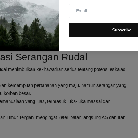
kasi terhadap Iran ini telah menyebabkan ribuan warga sipil
ga Israel mengalami luka-luka
akibat serangan rudal yang
Subscribe
di berbagai kota juga sangat signifikan, memperparah kondisi
awasan tersebut.
ikasi Serangan Rudal
udal menimbulkan kekhawatiran serius tentang potensi eskalasi
kkan kemampuan pertahanan yang maju, namun serangan yang
u korban besar.
anusiaan yang luas, termasuk luka-luka massal dan
an Timur Tengah, mengingat keterlibatan langsung AS dan Iran