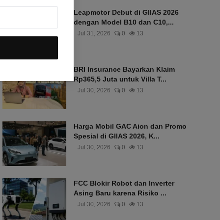
Leapmotor Debut di GIIAS 2026
dengan Model B10 dan C10,...
Jul 31, 2026
0
13
BRI Insurance Bayarkan Klaim
Rp365,5 Juta untuk Villa T...
Jul 30, 2026
0
13
Harga Mobil GAC Aion dan Promo
Spesial di GIIAS 2026, K...
Jul 30, 2026
0
13
FCC Blokir Robot dan Inverter
Asing Baru karena Risiko ...
Jul 30, 2026
0
13