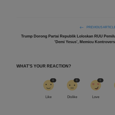
PREVIOUS ARTICL
Trump Dorong Partai Republik Loloskan RUU Pemil
'Demi Yesus', Memicu Kontrovers
WHAT'S YOUR REACTION?
0
0
0
Like
Dislike
Love