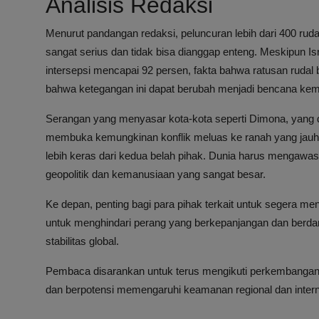
Analisis Redaksi
Menurut pandangan redaksi, peluncuran lebih dari 400 ruda
sangat serius dan tidak bisa dianggap enteng. Meskipun Is
intersepsi mencapai 92 persen, fakta bahwa ratusan ruda
bahwa ketegangan ini dapat berubah menjadi bencana kem
Serangan yang menyasar kota-kota seperti Dimona, yang d
membuka kemungkinan konflik meluas ke ranah yang jauh le
lebih keras dari kedua belah pihak. Dunia harus mengawas
geopolitik dan kemanusiaan yang sangat besar.
Ke depan, penting bagi para pihak terkait untuk segera me
untuk menghindari perang yang berkepanjangan dan berdamp
stabilitas global.
Pembaca disarankan untuk terus mengikuti perkembangan te
dan berpotensi memengaruhi keamanan regional dan intern