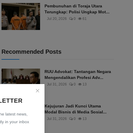
Pembunuhan di Toraja Utara
Terungkap: Polisi Ungkap Mot...
Jul 20, 2026
0
61
Recommended Posts
RUU Advokat: Tantangan Negara
Mengendalikan Profesi Adv...
Jul 31, 2026
0
13
LETTER
Kejujuran Jadi Kunci Utama
Modal Bisnis di Media Sosial...
the latest news,
Jul 31, 2026
0
13
ly in your inbox