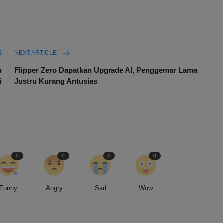
E
NEXT ARTICLE
u
Flipper Zero Dapatkan Upgrade AI, Penggemar Lama
i
Justru Kurang Antusias
0
0
0
0
Funny
Angry
Sad
Wow