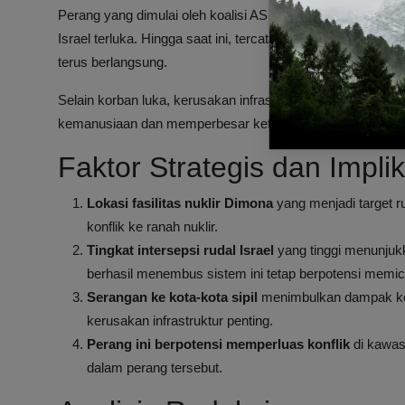
Perang yang dimulai oleh koalisi AS dan Israel tanpa provo
Israel terluka. Hingga saat ini, tercatat sebanyak
4.564 war
terus berlangsung.
Selain korban luka, kerusakan infrastruktur dan bangunan 
kemanusiaan dan memperbesar ketegangan geopolitik di k
Faktor Strategis dan Impl
Lokasi fasilitas nuklir Dimona
yang menjadi target r
konflik ke ranah nuklir.
Tingkat intersepsi rudal Israel
yang tinggi menunju
berhasil menembus sistem ini tetap berpotensi memic
Serangan ke kota-kota sipil
menimbulkan dampak kem
kerusakan infrastruktur penting.
Perang ini berpotensi memperluas konflik
di kawas
dalam perang tersebut.