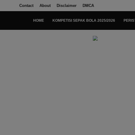
Contact
About
Disclaimer
DMCA
HOME
KOMPETISI SEPAK BOLA 2025/2026
PERIS
Login
Register
Home
Kompetisi Sepak Bola 2025/2026
Contact
About
Disclaimer
Peristiwa