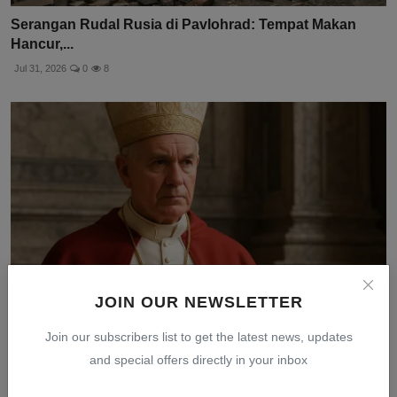
Serangan Rudal Rusia di Pavlohrad: Tempat Makan
Hancur,...
Jul 31, 2026
0
8
JOIN OUR NEWSLETTER
Join our subscribers list to get the latest news, updates
Paus Leo XIV Tegaskan Dirinya Bukan Orang Amerika,
and special offers directly in your inbox
Ini ...
Jul 30, 2026
0
6