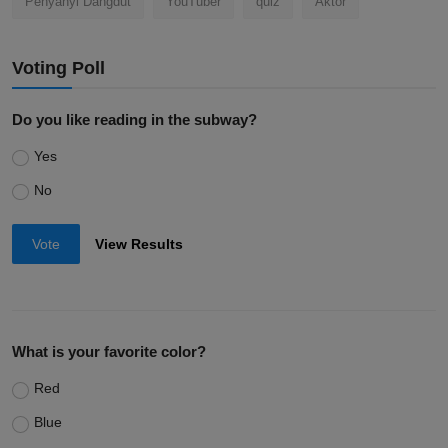
Penyanyi Dangdut
YouTuber
quiz
Aktor
Voting Poll
Do you like reading in the subway?
Yes
No
Vote
View Results
What is your favorite color?
Red
Blue