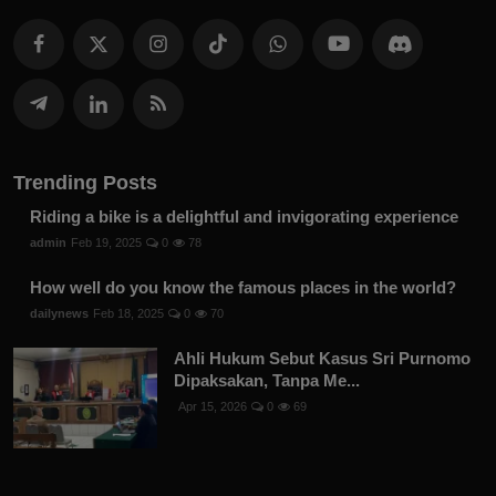
Trending Posts
Riding a bike is a delightful and invigorating experience
admin
Feb 19, 2025
0
78
How well do you know the famous places in the world?
dailynews
Feb 18, 2025
0
70
Ahli Hukum Sebut Kasus Sri Purnomo
Dipaksakan, Tanpa Me...
Apr 15, 2026
0
69