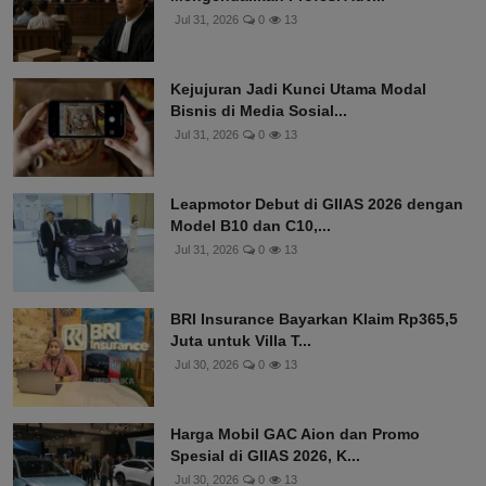
Jul 31, 2026
0
13
Kejujuran Jadi Kunci Utama Modal
Bisnis di Media Sosial...
Jul 31, 2026
0
13
Leapmotor Debut di GIIAS 2026 dengan
Model B10 dan C10,...
Jul 31, 2026
0
13
BRI Insurance Bayarkan Klaim Rp365,5
Juta untuk Villa T...
Jul 30, 2026
0
13
Harga Mobil GAC Aion dan Promo
Spesial di GIIAS 2026, K...
Jul 30, 2026
0
13