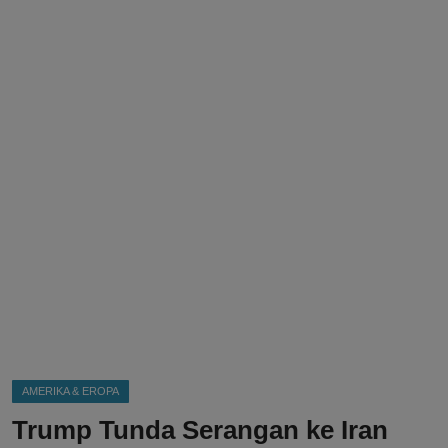
DMCA
Politik
Ekonomi
Internasional
Teknologi
Hiburan
Kesehatan
Otomotif
AMERIKA & EROPA
Trump Tunda Serangan ke Iran