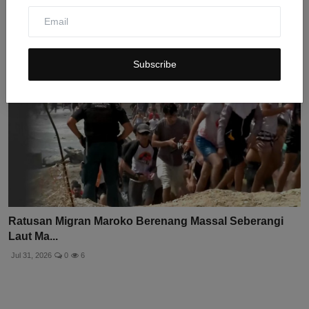
Subscribe
Ratusan Migran Maroko Berenang Massal Seberangi
Laut Ma...
Jul 31, 2026
0
6