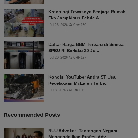
Kronologi Tewasnya Penjaga Rumah
Eks Jampidsus Febrie A...
Jul 26, 2026
0
130
Daftar Harga BBM Terbaru di Semua
SPBU RI Berlaku 20 Ju...
Jul 20, 2026
0
127
Kondisi YouTuber Andra ST Usai
Kecelakaan McLaren Terbe...
Jul 8, 2026
0
108
Recommended Posts
RUU Advokat: Tantangan Negara
Mengendalikan Profesi Adv...