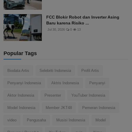
FCC Blokir Robot dan Inverter Asing
Baru karena Risiko ...
Jul 30, 2026
0
13
Popular Tags
Biodata Artis
Selebriti Indonesia
Profil Artis
Penyanyi Indonesia
Aktris Indonesia
Penyanyi
Aktor Indonesia
Presenter
YouTuber Indonesia
Model Indonesia
Member JKT48
Pemeran Indonesia
video
Pengusaha
Musisi Indonesia
Model