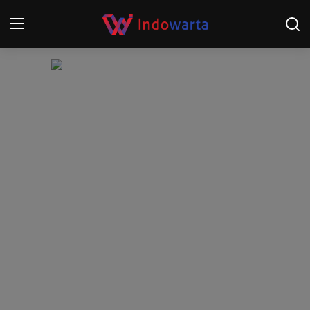
Login
Register
Home
Kompetisi Sepak Bola 2025/2026
Contact
About
Disclaimer
Peristiwa