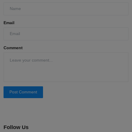
Email
Comment
Post Comment
Follow Us