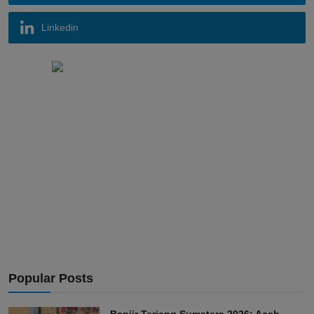
Linkedin
Popular Posts