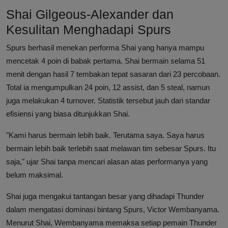
Shai Gilgeous-Alexander dan
Kesulitan Menghadapi Spurs
Spurs berhasil menekan performa Shai yang hanya mampu
mencetak 4 poin di babak pertama. Shai bermain selama 51
menit dengan hasil 7 tembakan tepat sasaran dari 23 percobaan.
Total ia mengumpulkan 24 poin, 12 assist, dan 5 steal, namun
juga melakukan 4 turnover. Statistik tersebut jauh dari standar
efisiensi yang biasa ditunjukkan Shai.
"Kami harus bermain lebih baik. Terutama saya. Saya harus
bermain lebih baik terlebih saat melawan tim sebesar Spurs. Itu
saja," ujar Shai tanpa mencari alasan atas performanya yang
belum maksimal.
Shai juga mengakui tantangan besar yang dihadapi Thunder
dalam mengatasi dominasi bintang Spurs, Victor Wembanyama.
Menurut Shai, Wembanyama memaksa setiap pemain Thunder