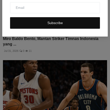
Subscribe
Miro Baldo Bento, Mantan Striker Timnas Indonesia
yang ...
Jul 31, 2026
0
11