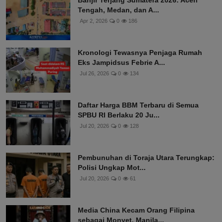
Banjir Terjang Sumatera 2026: Aceh
Tengah, Medan, dan A...
Apr 2, 2026
0
186
Kronologi Tewasnya Penjaga Rumah
Eks Jampidsus Febrie A...
Jul 26, 2026
0
134
Daftar Harga BBM Terbaru di Semua
SPBU RI Berlaku 20 Ju...
Jul 20, 2026
0
128
Pembunuhan di Toraja Utara Terungkap:
Polisi Ungkap Mot...
Jul 20, 2026
0
61
Media China Kecam Orang Filipina
sebagai Monyet, Manila...