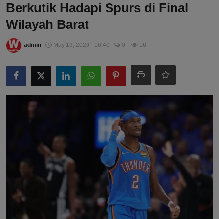
Berkutik Hadapi Spurs di Final
Wilayah Barat
admin
May 19, 2026 - 16:40
0
16