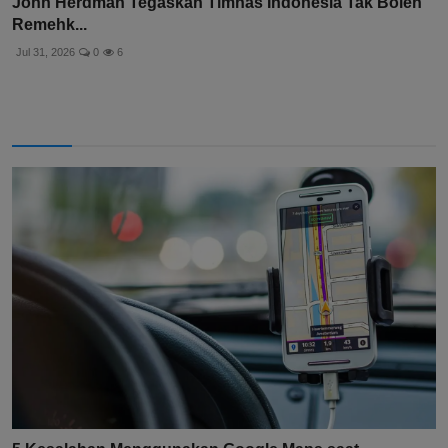
John Herdman Tegaskan Timnas Indonesia Tak Boleh
Remehk...
Jul 31, 2026
0
6