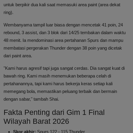
untuk berpikir dua kali saat memasuki area paint (area dekat
ring).
Wembanyama tampil luar biasa dengan mencetak 41 poin, 24
rebound, 3 assist, dan 3 blok dari 14/25 tembakan dalam waktu
48 menit. Ia mendominasi area pertahanan Spurs dan mampu
membatasi pergerakan Thunder dengan 38 poin yang dicetak
dari paint area.
"Kami harus agresif tapi juga sangat cerdas. Dia sangat kuat di
bawah ring. Kami masih menemukan beberapa celah di
pertahanannya, tapi kami harus bekerja keras setiap kali
memegang bola, memastikan peluang terbaik dan bermain
dengan sabar," tambah Shai.
Fakta Penting dari Gim 1 Final
Wilayah Barat 2026
Skor akhir:
Spurs 122 - 115 Thunder