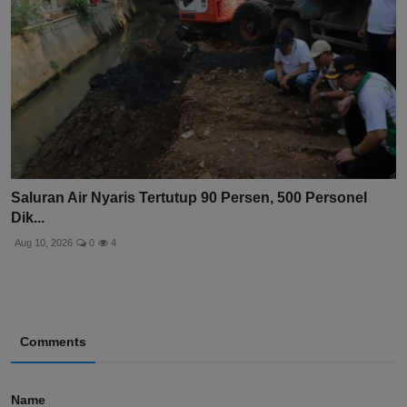
Saluran Air Nyaris Tertutup 90 Persen, 500 Personel
Dik...
Aug 10, 2026
0
4
Comments
Name