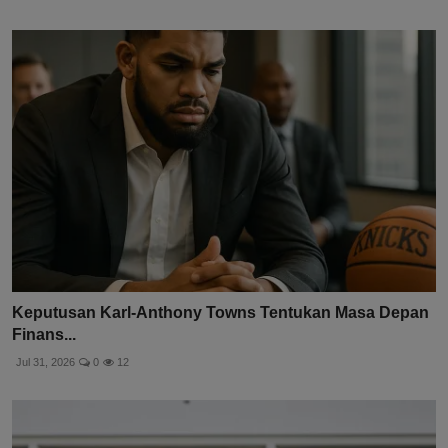
Keputusan Karl-Anthony Towns Tentukan Masa Depan
Finans...
Jul 31, 2026
0
12