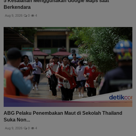
5 Kesalahan Menggunakan Google Maps saat
Berkendara
Aug 9, 2026
0
4
ABG Pelaku Penembakan Maut di Sekolah Thailand
Suka Non...
Aug 9, 2026
0
4