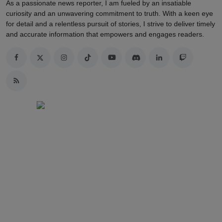
As a passionate news reporter, I am fueled by an insatiable
curiosity and an unwavering commitment to truth. With a keen eye
for detail and a relentless pursuit of stories, I strive to deliver timely
and accurate information that empowers and engages readers.