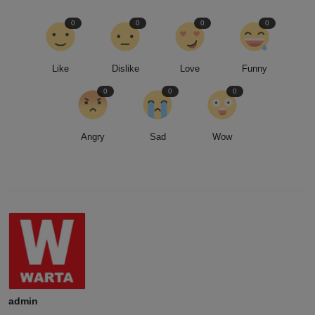
0
0
0
0
Like
Dislike
Love
Funny
0
0
0
Angry
Sad
Wow
admin