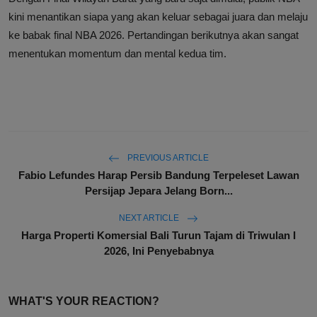
kini menantikan siapa yang akan keluar sebagai juara dan melaju
ke babak final NBA 2026. Pertandingan berikutnya akan sangat
menentukan momentum dan mental kedua tim.
PREVIOUS ARTICLE
Fabio Lefundes Harap Persib Bandung Terpeleset Lawan
Persijap Jepara Jelang Born...
NEXT ARTICLE
Harga Properti Komersial Bali Turun Tajam di Triwulan I
2026, Ini Penyebabnya
WHAT'S YOUR REACTION?