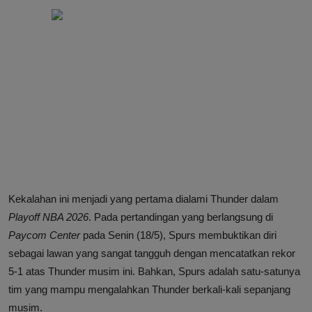
Kekalahan ini menjadi yang pertama dialami Thunder dalam
Playoff NBA 2026
. Pada pertandingan yang berlangsung di
Paycom Center
pada Senin (18/5), Spurs membuktikan diri
sebagai lawan yang sangat tangguh dengan mencatatkan rekor
5-1 atas Thunder musim ini. Bahkan, Spurs adalah satu-satunya
tim yang mampu mengalahkan Thunder berkali-kali sepanjang
musim.