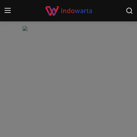
Login
Register
Home
Kompetisi Sepak Bola 2025/2026
Contact
About
Disclaimer
Peristiwa