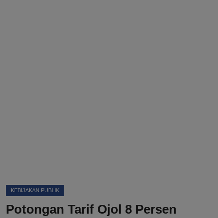
DMCA
Politik
Ekonomi
Internasional
Teknologi
Hiburan
Kesehatan
Otomotif
KEBIJAKAN PUBLIK
Potongan Tarif Ojol 8 Persen