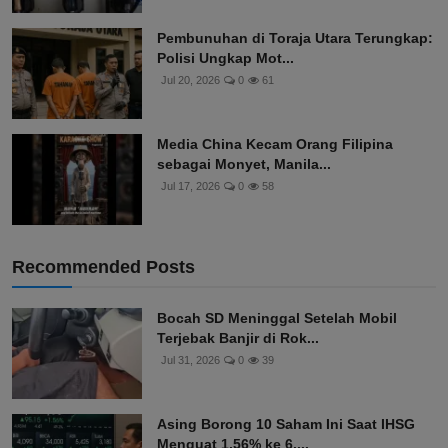
Pembunuhan di Toraja Utara Terungkap:
Polisi Ungkap Mot...
Jul 20, 2026
0
61
Media China Kecam Orang Filipina
sebagai Monyet, Manila...
Jul 17, 2026
0
58
Recommended Posts
Bocah SD Meninggal Setelah Mobil
Terjebak Banjir di Rok...
Jul 31, 2026
0
39
Asing Borong 10 Saham Ini Saat IHSG
Menguat 1,56% ke 6....