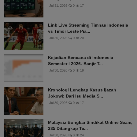
Jul 31, 2026
0
17
Link Live Streaming Timnas Indonesia
vs Timor Leste Pia...
Jul 30, 2026
0
20
Kejadian Bencana di Indonesia
Semester I 2026: Banjir T...
Jul 30, 2026
0
19
Kronologi Lengkap Kasus Ijazah
Jokowi: Dari Isu Media S...
Jul 30, 2026
0
17
Malaysia Bongkar Sindikat Online Scam,
335 Ditangkap Te...
Jul 30, 2026
0
24