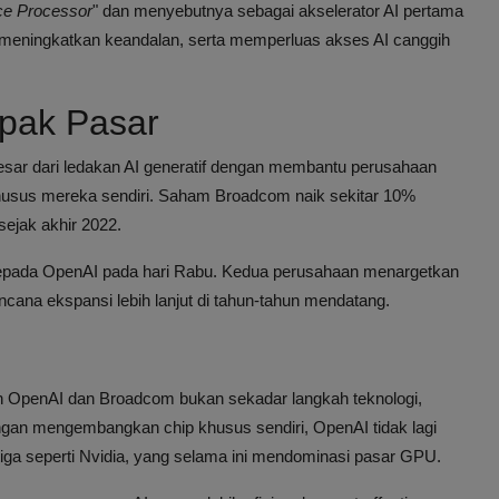
nce Processor
" dan menyebutnya sebagai akselerator AI pertama
meningkatkan keandalan, serta memperluas akses AI canggih
pak Pasar
esar dari ledakan AI generatif dengan membantu perusahaan
khusus mereka sendiri. Saham Broadcom naik sekitar 10%
sejak akhir 2022.
 kepada OpenAI pada hari Rabu. Kedua perusahaan menargetkan
cana ekspansi lebih lanjut di tahun-tahun mendatang.
eh OpenAI dan Broadcom bukan sekadar langkah teknologi,
gan mengembangkan chip khusus sendiri, OpenAI tidak lagi
ga seperti Nvidia, yang selama ini mendominasi pasar GPU.