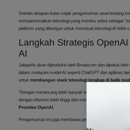
Setelah delapan bulan sejak pengumuman awal tentang ke
memperkenalkan teknologi yang mereka sebut sebagai "
In
platform yang dibangun untuk membuat teknologi AI lebih c
Langkah Strategis OpenA
AI
Jalapeño akan diproduksi oleh Broadcom dan dipakai ole
dalam melayani model AI seperti ChatGPT dan aplikasi la
untuk
membangun stack teknologi lengkap di balik mod
"Dengan merancang lebih banyak bagian dari stack teknolo
dengan efisiensi lebih tinggi dan mendorong AI maju agar b
Presiden OpenAI
.
Pengumuman ini juga membawa pengaruh positif bagi saham