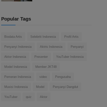
Popular Tags
Biodata Artis
Selebriti Indonesia
Profil Artis
Penyanyi Indonesia
Aktris Indonesia
Penyanyi
Aktor Indonesia
Presenter
YouTuber Indonesia
Model Indonesia
Member JKT48
Pemeran Indonesia
video
Pengusaha
Musisi Indonesia
Model
Penyanyi Dangdut
YouTuber
quiz
Aktor