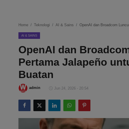
DMCA
Politik
Home
Teknologi
AI & Sains
OpenAI dan Broadcom Luncur
Ekonomi
AI & SAINS
OpenAI dan Broadcom
Internasional
Pertama Jalapeño unt
Teknologi
Buatan
Hiburan
admin
Jun 24, 2026 - 20:54
Kesehatan
Otomotif