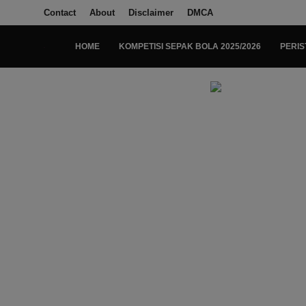
Contact
About
Disclaimer
DMCA
HOME
KOMPETISI SEPAK BOLA 2025/2026
PERIS
Login
Register
Home
Kompetisi Sepak Bola 2025/2026
Contact
About
Disclaimer
Peristiwa