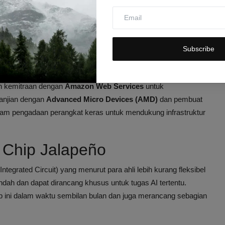
uhan Chip AI Khusus
sahaan ini menjadi salah satu pembeli terbesar unit
infrastruktur utama dalam membangun model AI besar dan
Subscribe
 yang terus meningkat membuat OpenAI mencari sumber chip
in kemitraan dengan
Amazon Web Services
untuk
janjian dengan
Advanced Micro Devices (AMD)
dan pembuat
 dalam pengadaan perangkat keras untuk mendukung infrastruktur
 Chip Jalapeño
tegrated Circuit) yang menurut para ahli lebih kurang fleksibel
ndah dan dapat dirancang khusus untuk tugas AI tertentu.
ini dalam waktu sembilan bulan dan juga merancang sebagian