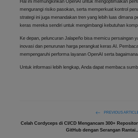
Hal ini memungkinkan OpenAI untuk mengoptimalkan perfor
mengurangi risiko pasokan, serta memperkuat kontrol penuh
strategi ini juga menandakan tren yang lebih luas diman
keras mereka sendiri untuk mengimbangi kebutuhan kompu
Ke depan, peluncuran Jalapeño bisa memicu persaingan ya
inovasi dan penurunan harga perangkat keras AI. Pembac
mempengaruhi performa layanan OpenAI serta bagaimana re
Untuk informasi lebih lengkap, Anda dapat membaca sumber 
PREVIOUS ARTICL
Celah Cordyceps di CI/CD Mengancam 300+ Repositor
GitHub dengan Serangan Rantai..