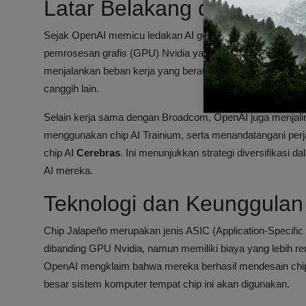
Latar Belakang dan Kebut
Sejak OpenAI memicu ledakan AI generatif pada 2022, peru
pemrosesan grafis (GPU) Nvidia yang mahal dan menjadi 
menjalankan beban kerja yang berat. Namun, permintaan
canggih lain.
Selain kerja sama dengan Broadcom, OpenAI juga menjal
menggunakan chip AI Trainium, serta menandatangani per
chip AI
Cerebras
. Ini menunjukkan strategi diversifikasi
AI mereka.
Teknologi dan Keunggulan
Chip Jalapeño merupakan jenis ASIC (Application-Specific In
dibanding GPU Nvidia, namun memiliki biaya yang lebih re
OpenAI mengklaim bahwa mereka berhasil mendesain chip 
besar sistem komputer tempat chip ini akan digunakan.