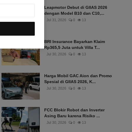
Leapmotor Debut di GIIAS 2026
dengan Model B10 dan C10,...
Jul 31, 2026
0
13
BRI Insurance Bayarkan Klaim
Rp365,5 Juta untuk Villa T...
Jul 30, 2026
0
13
Harga Mobil GAC Aion dan Promo
Spesial di GIIAS 2026, K...
Jul 30, 2026
0
13
FCC Blokir Robot dan Inverter
Asing Baru karena Risiko ...
Jul 30, 2026
0
13