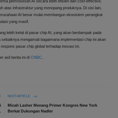
ma pemrosesan AI secara lebih efisien dan cost-effective,
 atas infrastruktur yang menopang produknya. Di sisi lain,
a perusahaan AI besar mulai membangun ekosistem perangkat
tasi yang masif.
ng lebih ketat di pasar chip AI, yang akan berdampak pada
a sebaiknya mengamati bagaimana implementasi chip ini akan
spons pasar chip global terhadap inovasi ini.
asli berita ini di
CNBC
.
E
NEXT ARTICLE
i
Micah Lasher Menang Primer Kongres New York
.
Berkat Dukungan Nadler