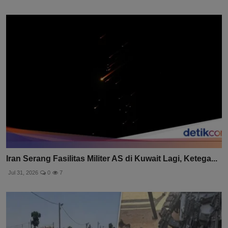
Iran Serang Fasilitas Militer AS di Kuwait Lagi, Ketega...
Jul 31, 2026
0
7