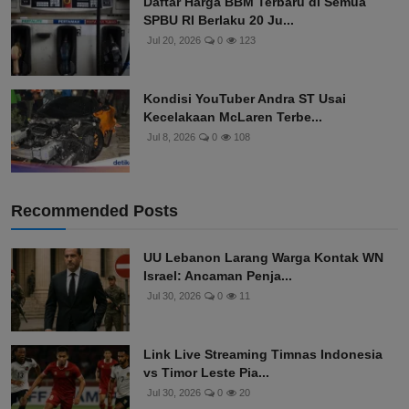
Daftar Harga BBM Terbaru di Semua
SPBU RI Berlaku 20 Ju...
Jul 20, 2026
0
123
Kondisi YouTuber Andra ST Usai
Kecelakaan McLaren Terbe...
Jul 8, 2026
0
108
Recommended Posts
UU Lebanon Larang Warga Kontak WN
Israel: Ancaman Penja...
Jul 30, 2026
0
11
Link Live Streaming Timnas Indonesia
vs Timor Leste Pia...
Jul 30, 2026
0
20