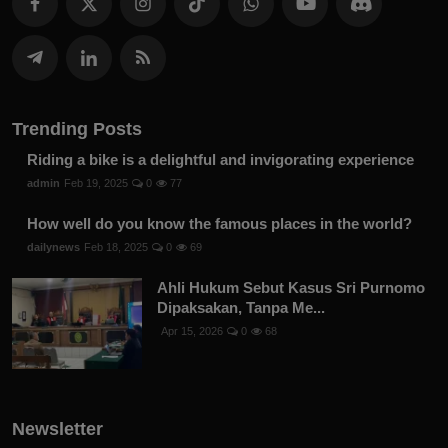
Trending Posts
Riding a bike is a delightful and invigorating experience
admin
Feb 19, 2025
0
77
How well do you know the famous places in the world?
dailynews
Feb 18, 2025
0
69
Ahli Hukum Sebut Kasus Sri Purnomo
Dipaksakan, Tanpa Me...
Apr 15, 2026
0
68
Newsletter