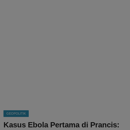
DMCA
Politik
Ekonomi
Internasional
Teknologi
Hiburan
Kesehatan
Otomotif
GEOPOLITIK
Kasus Ebola Pertama di Prancis: