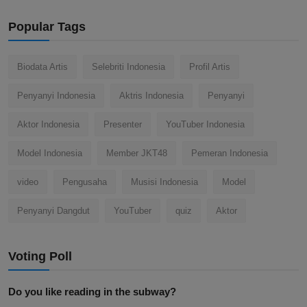
Popular Tags
Biodata Artis
Selebriti Indonesia
Profil Artis
Penyanyi Indonesia
Aktris Indonesia
Penyanyi
Aktor Indonesia
Presenter
YouTuber Indonesia
Model Indonesia
Member JKT48
Pemeran Indonesia
video
Pengusaha
Musisi Indonesia
Model
Penyanyi Dangdut
YouTuber
quiz
Aktor
Voting Poll
Do you like reading in the subway?