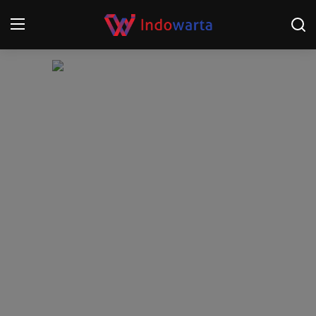
Login
Register
Home
Kompetisi Sepak Bola 2025/2026
Contact
About
Disclaimer
Peristiwa