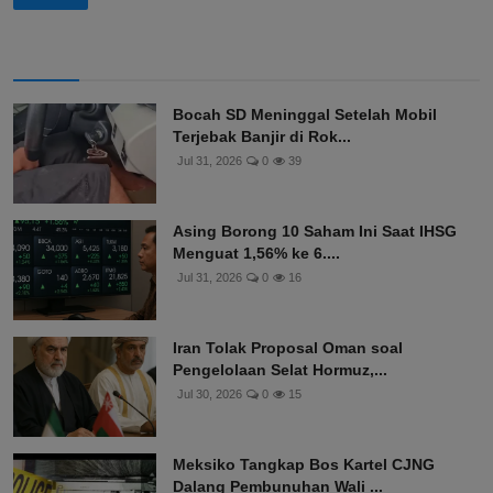
Bocah SD Meninggal Setelah Mobil
Terjebak Banjir di Rok...
Jul 31, 2026
0
39
Asing Borong 10 Saham Ini Saat IHSG
Menguat 1,56% ke 6....
Jul 31, 2026
0
16
Iran Tolak Proposal Oman soal
Pengelolaan Selat Hormuz,...
Jul 30, 2026
0
15
Meksiko Tangkap Bos Kartel CJNG
Dalang Pembunuhan Wali ...