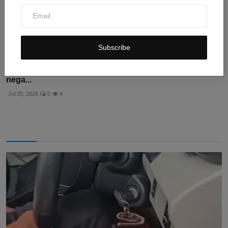
Subscribe
Panas Ekstrem di Eropa Naik ke Level Merah: Negara-
nega...
Jul 30, 2026
0
4