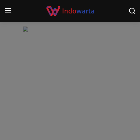
Login
Register
Home
Kompetisi Sepak Bola 2025/2026
Contact
About
Disclaimer
Peristiwa