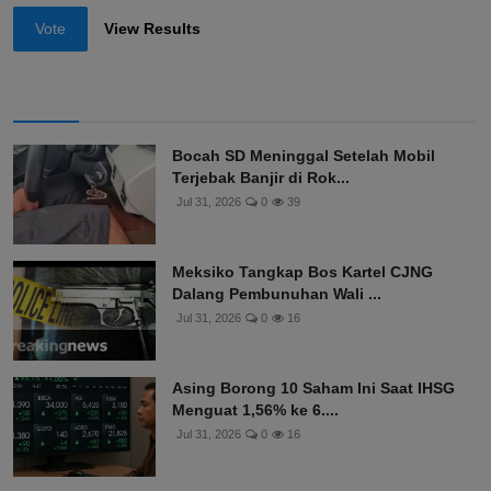
Vote
View Results
Bocah SD Meninggal Setelah Mobil
Terjebak Banjir di Rok...
Jul 31, 2026
0
39
Meksiko Tangkap Bos Kartel CJNG
Dalang Pembunuhan Wali ...
Jul 31, 2026
0
16
Asing Borong 10 Saham Ini Saat IHSG
Menguat 1,56% ke 6....
Jul 31, 2026
0
16