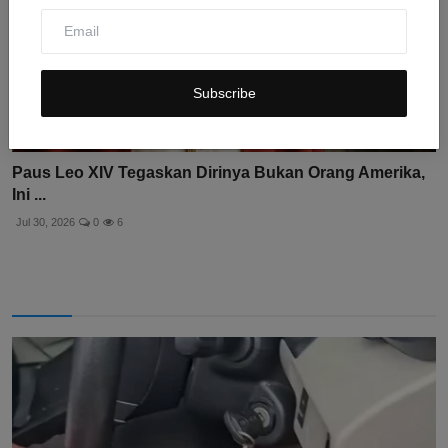
Subscribe
Paus Leo XIV Tegaskan Dirinya Bukan Orang Amerika,
Ini ...
Jul 30, 2026
0
6