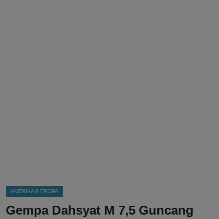
DMCA
Politik
Ekonomi
Internasional
Teknologi
Hiburan
Kesehatan
Otomotif
AMERIKA & EROPA
Gempa Dahsyat M 7,5 Guncang