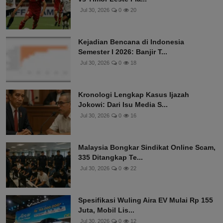
Jul 30, 2026
0
20
Kejadian Bencana di Indonesia
Semester I 2026: Banjir T...
Jul 30, 2026
0
18
Kronologi Lengkap Kasus Ijazah
Jokowi: Dari Isu Media S...
Jul 30, 2026
0
16
Malaysia Bongkar Sindikat Online Scam,
335 Ditangkap Te...
Jul 30, 2026
0
22
Spesifikasi Wuling Aira EV Mulai Rp 155
Juta, Mobil Lis...
Jul 30, 2026
0
12