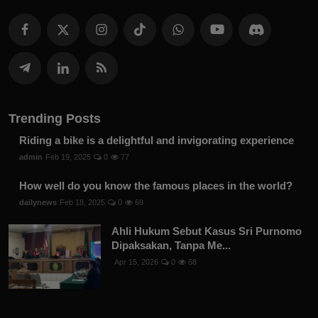
Trending Posts
Riding a bike is a delightful and invigorating experience
admin
Feb 19, 2025
0
77
How well do you know the famous places in the world?
dailynews
Feb 18, 2025
0
69
Ahli Hukum Sebut Kasus Sri Purnomo
Dipaksakan, Tanpa Me...
Apr 15, 2026
0
68