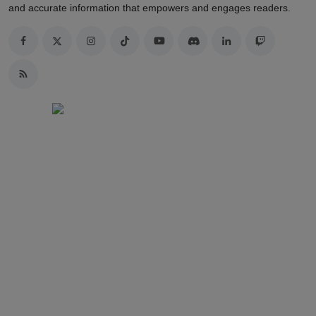
and accurate information that empowers and engages readers.