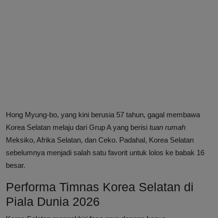
Hong Myung-bo, yang kini berusia 57 tahun, gagal membawa
Korea Selatan melaju dari Grup A yang berisi
tuan rumah
Meksiko, Afrika Selatan, dan Ceko. Padahal, Korea Selatan
sebelumnya menjadi salah satu favorit untuk lolos ke babak 16
besar.
Performa Timnas Korea Selatan di
Piala Dunia 2026