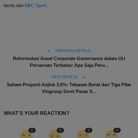
berita dari
BBC Sport
.
PREVIOUS ARTICLE
Reformulasi Good Corporate Governance dalam UU
Perseroan Terbatas: Apa Saja Peru...
NEXT ARTICLE
Saham Properti Anjlok 3,5%: Tekanan Berat dari Tiga Pilar
Vingroup Seret Pasar S...
WHAT'S YOUR REACTION?
0
0
0
0