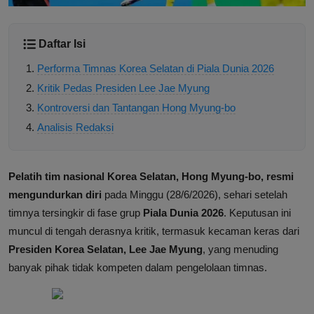
Daftar Isi
Performa Timnas Korea Selatan di Piala Dunia 2026
Kritik Pedas Presiden Lee Jae Myung
Kontroversi dan Tantangan Hong Myung-bo
Analisis Redaksi
Pelatih tim nasional Korea Selatan, Hong Myung-bo, resmi
mengundurkan diri
pada Minggu (28/6/2026), sehari setelah
timnya tersingkir di fase grup
Piala Dunia 2026
. Keputusan ini
muncul di tengah derasnya kritik, termasuk kecaman keras dari
Presiden Korea Selatan, Lee Jae Myung
, yang menuding
banyak pihak tidak kompeten dalam pengelolaan timnas.