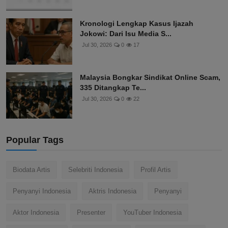
Kronologi Lengkap Kasus Ijazah
Jokowi: Dari Isu Media S...
Jul 30, 2026
0
17
Malaysia Bongkar Sindikat Online Scam,
335 Ditangkap Te...
Jul 30, 2026
0
22
Popular Tags
Biodata Artis
Selebriti Indonesia
Profil Artis
Penyanyi Indonesia
Aktris Indonesia
Penyanyi
Aktor Indonesia
Presenter
YouTuber Indonesia