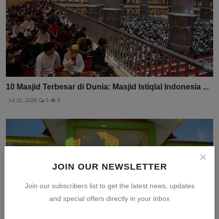
10 Masjid Terbesar di Dunia: Masjid Istiqlal Indonesia ...
Jul 31, 2026
0
6
JOIN OUR NEWSLETTER
Join our subscribers list to get the latest news, updates
and special offers directly in your inbox