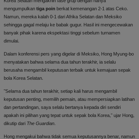
Korea Selatan mengakhiri fase grup dengan hanya
mengumpulkan
tiga poin
berkat kemenangan 2-1 atas Ceko.
Namun, mereka kalah 0-1 dari Afrika Selatan dan Meksiko
sehingga gagal melaju ke babak gugur. Hasil ini mengecewakan
banyak pihak karena ekspektasi tinggi sebelum turnamen
dimulai.
Dalam konferensi pers yang digelar di Meksiko, Hong Myung-bo
menyatakan bahwa selama dua tahun terakhir, ia selalu
berusaha mengambil keputusan terbaik untuk kemajuan sepak
bola Korea Selatan.
"Selama dua tahun terakhir, setiap kali harus mengambil
keputusan penting, memilih pemain, atau mempersiapkan latihan
dan pertandingan, saya selalu bertanya kepada diri sendiri
apakah ini pilihan yang tepat untuk sepak bola Korea," ujar Hong,
dikutip dari
The Guardian
.
Hong mengakui bahwa tidak semua keputusannya benar, namun