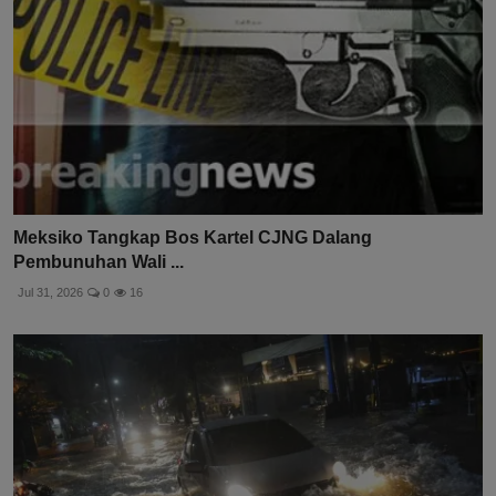
Meksiko Tangkap Bos Kartel CJNG Dalang
Pembunuhan Wali ...
Jul 31, 2026
0
16