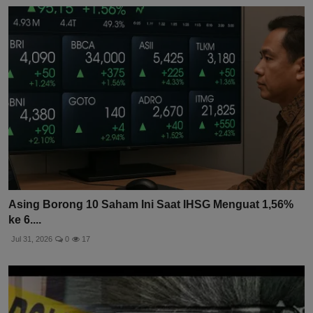
Asing Borong 10 Saham Ini Saat IHSG Menguat 1,56%
ke 6....
Jul 31, 2026
0
17