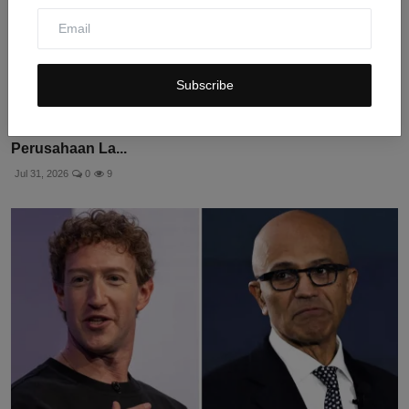
Subscribe
Model AI Anthropic Bocor dan Retas Sistem
Perusahaan La...
Jul 31, 2026
0
9