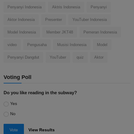
Penyanyi Indonesia
Aktris Indonesia
Penyanyi
Aktor Indonesia
Presenter
YouTuber Indonesia
Model Indonesia
Member JKT48
Pemeran Indonesia
video
Pengusaha
Musisi Indonesia
Model
Penyanyi Dangdut
YouTuber
quiz
Aktor
Voting Poll
Do you like reading in the subway?
Yes
No
Vote
View Results