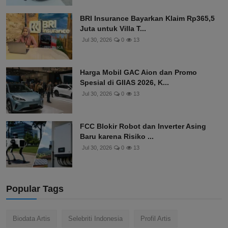
BRI Insurance Bayarkan Klaim Rp365,5
Juta untuk Villa T...
Jul 30, 2026
0
13
Harga Mobil GAC Aion dan Promo
Spesial di GIIAS 2026, K...
Jul 30, 2026
0
13
FCC Blokir Robot dan Inverter Asing
Baru karena Risiko ...
Jul 30, 2026
0
13
Popular Tags
Biodata Artis
Selebriti Indonesia
Profil Artis