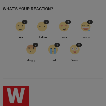
WHAT'S YOUR REACTION?
0
0
0
0
Like
Dislike
Love
Funny
0
0
0
Angry
Sad
Wow