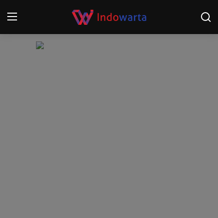
Login
Register
Home
Kompetisi Sepak Bola 2025/2026
Contact
About
Disclaimer
Peristiwa