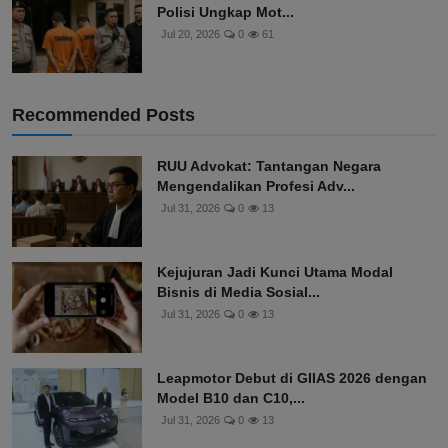
Polisi Ungkap Mot...
Jul 20, 2026
0
61
Recommended Posts
RUU Advokat: Tantangan Negara
Mengendalikan Profesi Adv...
Jul 31, 2026
0
13
Kejujuran Jadi Kunci Utama Modal
Bisnis di Media Sosial...
Jul 31, 2026
0
13
Leapmotor Debut di GIIAS 2026 dengan
Model B10 dan C10,...
Jul 31, 2026
0
13