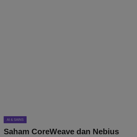
DMCA
Politik
Ekonomi
Internasional
Teknologi
Hiburan
Kesehatan
Otomotif
AI & SAINS
Saham CoreWeave dan Nebius