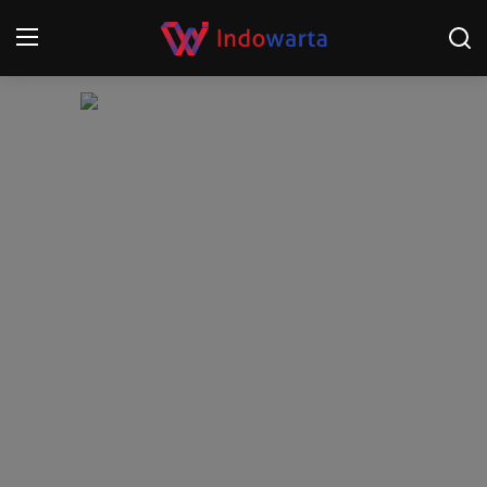
Login
Register
Home
Kompetisi Sepak Bola 2025/2026
Contact
About
Disclaimer
Peristiwa