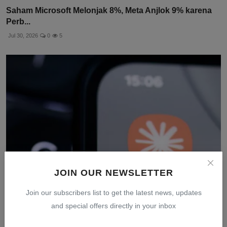
Saham Microsoft Melonjak 8%, Meta Anjlok 9% karena
Perb...
Jul 30, 2026
0
5
JOIN OUR NEWSLETTER
Join our subscribers list to get the latest news, updates
Model AI Anthropic Bocor dan Retas Sistem
and special offers directly in your inbox
Perusahaan La...
Jul 31, 2026
0
10