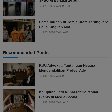
SPBU RI Berlaku 20 Ju...
Jul 20, 2026
0
128
Pembunuhan di Toraja Utara Terungkap:
Polisi Ungkap Mot...
Jul 20, 2026
0
61
Recommended Posts
RUU Advokat: Tantangan Negara
Mengendalikan Profesi Adv...
Jul 31, 2026
0
13
Kejujuran Jadi Kunci Utama Modal
Bisnis di Media Sosial...
Jul 31, 2026
0
13