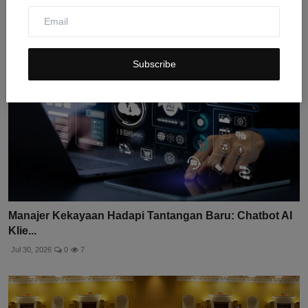
Subscribe
Manajer Kekayaan Hadapi Tantangan Baru: Chatbot AI
Klie...
Jul 30, 2026
0
7