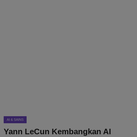
DMCA
Politik
Ekonomi
Internasional
Teknologi
Hiburan
Kesehatan
Otomotif
AI & SAINS
Yann LeCun Kembangkan AI