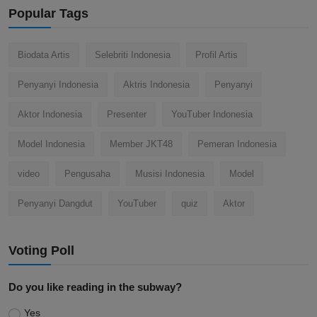
Popular Tags
Biodata Artis
Selebriti Indonesia
Profil Artis
Penyanyi Indonesia
Aktris Indonesia
Penyanyi
Aktor Indonesia
Presenter
YouTuber Indonesia
Model Indonesia
Member JKT48
Pemeran Indonesia
video
Pengusaha
Musisi Indonesia
Model
Penyanyi Dangdut
YouTuber
quiz
Aktor
Voting Poll
Do you like reading in the subway?
Yes