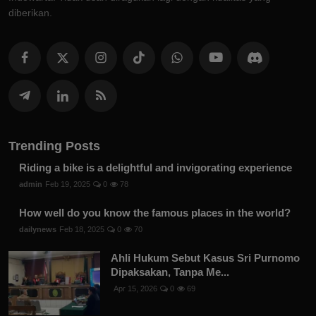
diberikan.
Trending Posts
Riding a bike is a delightful and invigorating experience
admin
Feb 19, 2025
0
78
How well do you know the famous places in the world?
dailynews
Feb 18, 2025
0
70
Ahli Hukum Sebut Kasus Sri Purnomo
Dipaksakan, Tanpa Me...
Apr 15, 2026
0
69