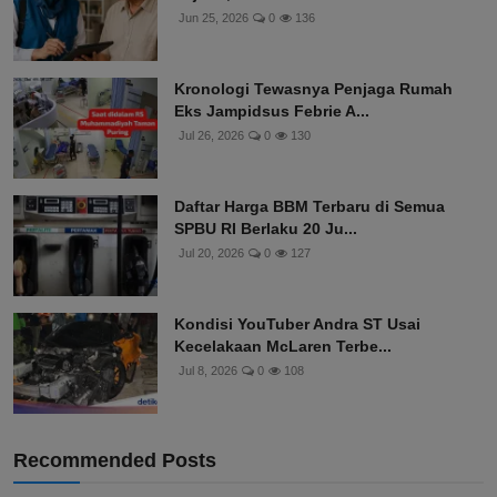
Jun 25, 2026
0
136
Kronologi Tewasnya Penjaga Rumah
Eks Jampidsus Febrie A...
Jul 26, 2026
0
130
Daftar Harga BBM Terbaru di Semua
SPBU RI Berlaku 20 Ju...
Jul 20, 2026
0
127
Kondisi YouTuber Andra ST Usai
Kecelakaan McLaren Terbe...
Jul 8, 2026
0
108
Recommended Posts