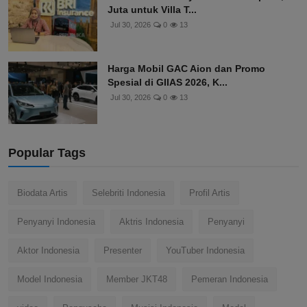
Juta untuk Villa T...
Jul 30, 2026
0
13
Harga Mobil GAC Aion dan Promo
Spesial di GIIAS 2026, K...
Jul 30, 2026
0
13
Popular Tags
Biodata Artis
Selebriti Indonesia
Profil Artis
Penyanyi Indonesia
Aktris Indonesia
Penyanyi
Aktor Indonesia
Presenter
YouTuber Indonesia
Model Indonesia
Member JKT48
Pemeran Indonesia