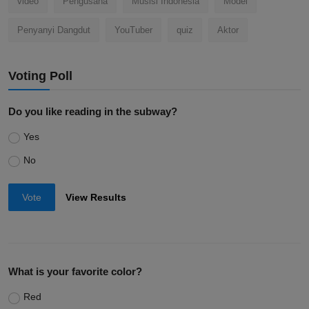
video
Pengusaha
Musisi Indonesia
Model
Penyanyi Dangdut
YouTuber
quiz
Aktor
Voting Poll
Do you like reading in the subway?
Yes
No
Vote
View Results
What is your favorite color?
Red