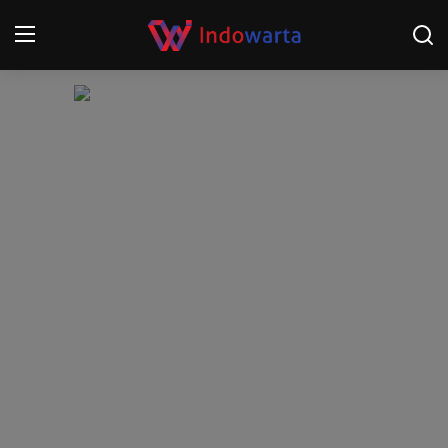
Login
Register
Home
Kompetisi Sepak Bola 2025/2026
Contact
About
Disclaimer
Peristiwa