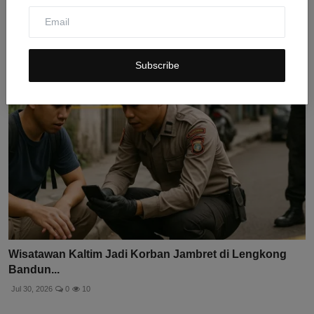
Pembunuhan Wali ...
Jul 31, 2026
0
16
Subscribe
Wisatawan Kaltim Jadi Korban Jambret di Lengkong
Bandun...
Jul 30, 2026
0
10