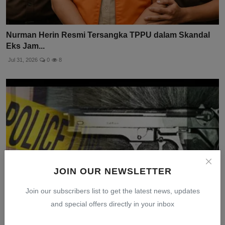
Nurman Herin Resmi Tersangka TPPU dalam Skandal
Eks Jam...
Jul 31, 2026
0
8
JOIN OUR NEWSLETTER
Join our subscribers list to get the latest news, updates
and special offers directly in your inbox
Meksiko Tangkap Bos Kartel CJNG Dalang