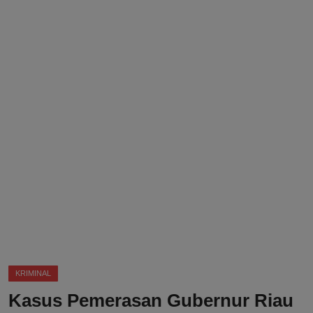
DMCA
Politik
Ekonomi
Internasional
Teknologi
Hiburan
Kesehatan
Otomotif
KRIMINAL
Kasus Pemerasan Gubernur Riau