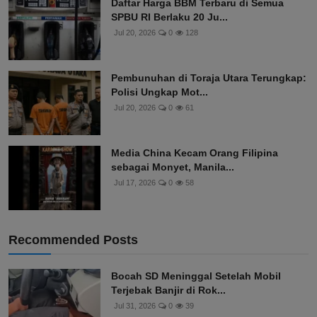
Daftar Harga BBM Terbaru di Semua
SPBU RI Berlaku 20 Ju...
Jul 20, 2026
0
128
Pembunuhan di Toraja Utara Terungkap:
Polisi Ungkap Mot...
Jul 20, 2026
0
61
Media China Kecam Orang Filipina
sebagai Monyet, Manila...
Jul 17, 2026
0
58
Recommended Posts
Bocah SD Meninggal Setelah Mobil
Terjebak Banjir di Rok...
Jul 31, 2026
0
39