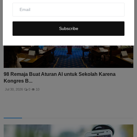
Subscribe
98 Remaja Buat Aturan AI untuk Sekolah Karena
Kongres B...
Jul 30, 2026
0
10