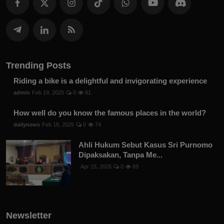
Trending Posts
Riding a bike is a delightful and invigorating experience
admin
Feb 19, 2025
0
81
How well do you know the famous places in the world?
dailynews
Feb 18, 2025
0
74
Ahli Hukum Sebut Kasus Sri Purnomo
Dipaksakan, Tanpa Me...
Apr 15, 2026
0
69
Newsletter