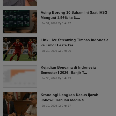
Asing Borong 10 Saham Ini Saat IHSG
Menguat 1,56% ke 6....
Jul 31, 2026
0
17
Link Live Streaming Timnas Indonesia
vs Timor Leste Pia...
Jul 30, 2026
0
20
Kejadian Bencana di Indonesia
Semester I 2026: Banjir T...
Jul 30, 2026
0
19
Kronologi Lengkap Kasus Ijazah
Jokowi: Dari Isu Media S...
Jul 30, 2026
0
17