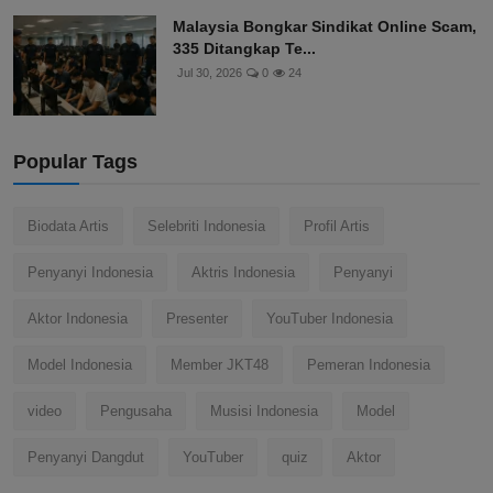
Malaysia Bongkar Sindikat Online Scam,
335 Ditangkap Te...
Jul 30, 2026
0
24
Popular Tags
Biodata Artis
Selebriti Indonesia
Profil Artis
Penyanyi Indonesia
Aktris Indonesia
Penyanyi
Aktor Indonesia
Presenter
YouTuber Indonesia
Model Indonesia
Member JKT48
Pemeran Indonesia
video
Pengusaha
Musisi Indonesia
Model
Penyanyi Dangdut
YouTuber
quiz
Aktor