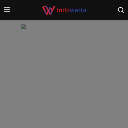
Login
Register
Home
Kompetisi Sepak Bola 2025/2026
Contact
About
Disclaimer
Peristiwa