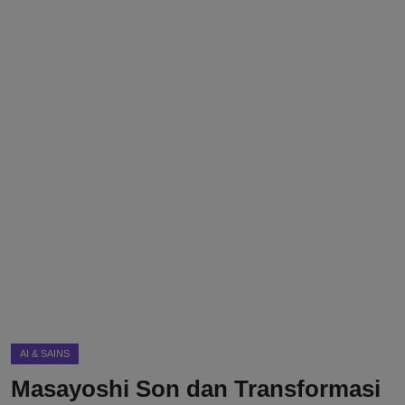
DMCA
Politik
Ekonomi
Internasional
Teknologi
Hiburan
Kesehatan
Otomotif
AI & SAINS
Masayoshi Son dan Transformasi