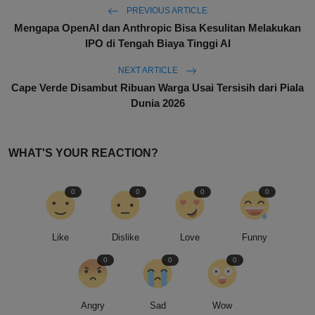
PREVIOUS ARTICLE
Mengapa OpenAI dan Anthropic Bisa Kesulitan Melakukan
IPO di Tengah Biaya Tinggi AI
NEXT ARTICLE
Cape Verde Disambut Ribuan Warga Usai Tersisih dari Piala
Dunia 2026
WHAT'S YOUR REACTION?
0
0
0
0
Like
Dislike
Love
Funny
0
0
0
Angry
Sad
Wow