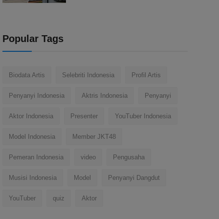
Popular Tags
Biodata Artis
Selebriti Indonesia
Profil Artis
Penyanyi Indonesia
Aktris Indonesia
Penyanyi
Aktor Indonesia
Presenter
YouTuber Indonesia
Model Indonesia
Member JKT48
Pemeran Indonesia
video
Pengusaha
Musisi Indonesia
Model
Penyanyi Dangdut
YouTuber
quiz
Aktor