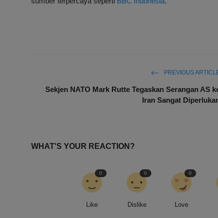
sumber terpercaya seperti
BBC Indonesia
.
PREVIOUS ARTICL
Sekjen NATO Mark Rutte Tegaskan Serangan AS k
Iran Sangat Diperluka
WHAT'S YOUR REACTION?
0
0
0
Like
Dislike
Love