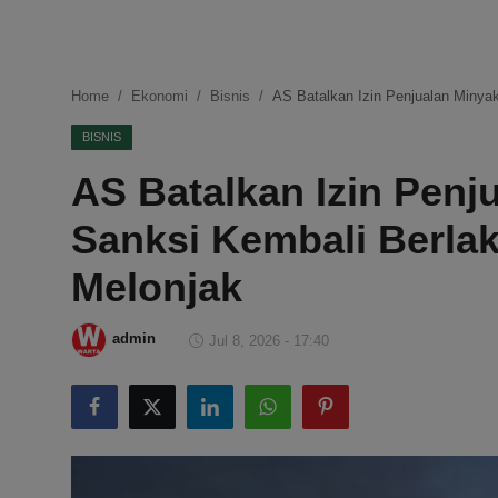
DMCA
Politik
Home
Ekonomi
Bisnis
AS Batalkan Izin Penjualan Minya
Ekonomi
BISNIS
AS Batalkan Izin Penju
Internasional
Sanksi Kembali Berla
Teknologi
Melonjak
Hiburan
admin
Jul 8, 2026 - 17:40
Kesehatan
Otomotif