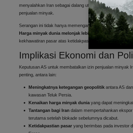
menyalahkan Iran sebagai dalang utama di balik insiden-in
penjualan minyak.
Serangan ini tidak hanya memengaruhi hubungan diplomati
Harga minyak dunia melonjak lebih dari 5 persen
setela
kekhawatiran pasar atas ketidakpastian pasokan minyak da
Implikasi Ekonomi dan Poli
Keputusan AS untuk membatalkan izin penjualan minyak 
penting, antara lain:
Meningkatnya ketegangan geopolitik
antara AS dan 
kawasan Teluk Persia.
Kenaikan harga minyak dunia
yang dapat meningkatk
Tantangan bagi Iran
dalam mempertahankan ekspor 
terutama setelah blokade sebelumnya dicabut.
Ketidakpastian pasar
yang berimbas pada investor d