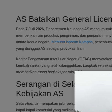
AS Batalkan General Lic
Pada
7 Juli 2026
, Departemen Keuangan AS mengumumk
memberikan izin produksi, pengiriman, dan penjualan mi
antara kedua negara.
Menurut laporan Kompas
, pencabuta
yang dianggap AS sebagai provokasi Iran.
Kantor Pengawasan Aset Luar Negeri (OFAC) menyatakan 
kembali sanksi yang telah ditangguhkan.
Langkah ini seka
memberikan ruang bagi ekspor minyak Iran.
Serangan di Selat Hormu
Kebijakan AS
Selat Hormuz
merupakan jalur pelayaran strategis yang vi
kapal-kapal komersial yang melintas di wilayah ini telah 