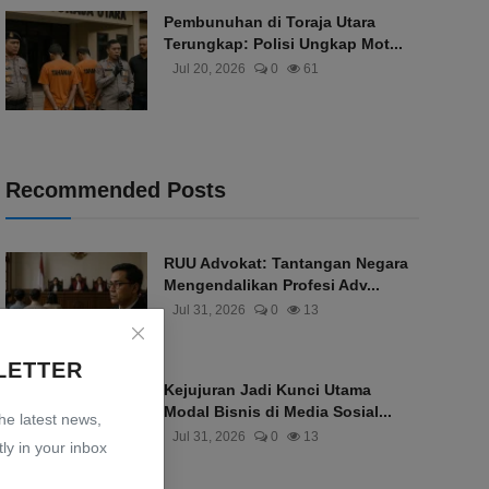
Pembunuhan di Toraja Utara
Terungkap: Polisi Ungkap Mot...
Jul 20, 2026
0
61
Recommended Posts
RUU Advokat: Tantangan Negara
Mengendalikan Profesi Adv...
Jul 31, 2026
0
13
LETTER
Kejujuran Jadi Kunci Utama
Modal Bisnis di Media Sosial...
the latest news,
Jul 31, 2026
0
13
ly in your inbox