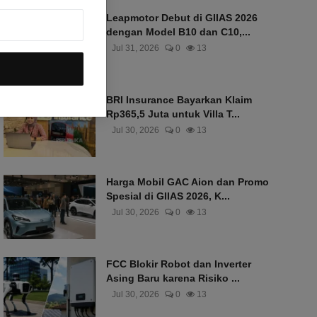
Leapmotor Debut di GIIAS 2026
dengan Model B10 dan C10,...
Jul 31, 2026
0
13
BRI Insurance Bayarkan Klaim
Rp365,5 Juta untuk Villa T...
Jul 30, 2026
0
13
Harga Mobil GAC Aion dan Promo
Spesial di GIIAS 2026, K...
Jul 30, 2026
0
13
FCC Blokir Robot dan Inverter
Asing Baru karena Risiko ...
Jul 30, 2026
0
13