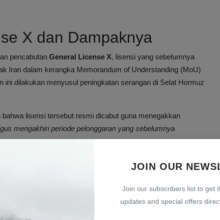
ense X dan Dampaknya
an pencabutan
General License X
, lisensi yang sebelumnya
nyak Iran dalam kerangka Memorandum of Understanding (MoU)
n ini dilakukan menyusul peningkatan serangan di Selat Hormuz
bahwa lisensi tersebut resmi dicabut guna menegakkan
ligus mengakhiri periode pelonggaran yang sebelumnya
z dan Hubungannya dengan
JOIN OUR NEWS
Join our subscribers list to get 
updates and special offers direct
tal bagi pasokan minyak dunia. Serangkaian serangan terhadap
meningkatkan ketegangan antara Iran dan AS. Pejabat AS