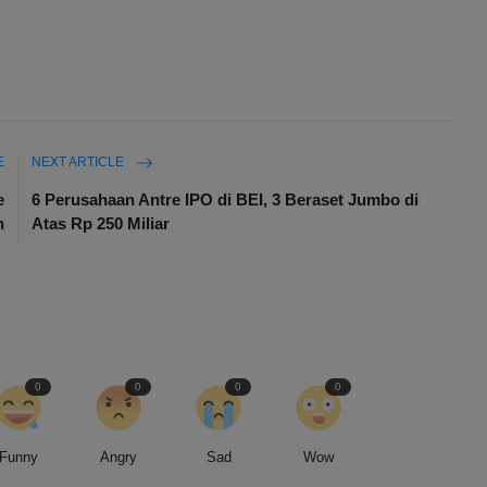
E
NEXT ARTICLE
e
6 Perusahaan Antre IPO di BEI, 3 Beraset Jumbo di
n
Atas Rp 250 Miliar
0
0
0
0
Funny
Angry
Sad
Wow