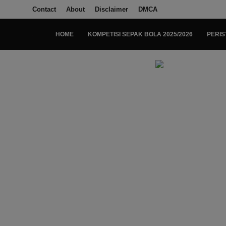
Contact
About
Disclaimer
DMCA
HOME
KOMPETISI SEPAK BOLA 2025/2026
PERIS
Login
Register
Home
Kompetisi Sepak Bola 2025/2026
Contact
About
Disclaimer
Peristiwa