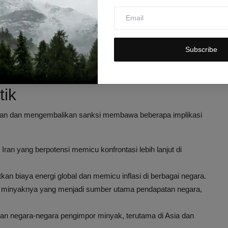
siden tersebut, yang menjadi alasan utama pencabutan izin
k, tetapi juga berdampak langsung pada pasar minyak global.
Subscribe
h pengumuman kebijakan baru AS ini, mencerminkan
ri kawasan yang strategis tersebut.
tik
Iran dan mengembalikan sanksi membawa beberapa implikasi
Iran yang berpotensi memicu konfrontasi lebih lanjut di
an biaya energi global dan memicu inflasi di berbagai negara.
minyaknya yang menjadi sumber utama pendapatan negara,
an negara-negara pengimpor minyak, terutama di Asia dan