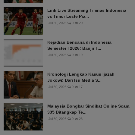
Link Live Streaming Timnas Indonesia
vs Timor Leste Pia...
Jul 30, 2026
0
20
Kejadian Bencana di Indonesia
Semester I 2026: Banjir T...
Jul 30, 2026
0
19
Kronologi Lengkap Kasus Ijazah
Jokowi: Dari Isu Media S...
Jul 30, 2026
0
17
Malaysia Bongkar Sindikat Online Scam,
335 Ditangkap Te...
Jul 30, 2026
0
23