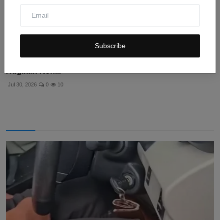
Subscribe
Mentan Ungkap Modus Penipuan Beras Premium,
Rugikan Kon...
Jul 30, 2026
0
10