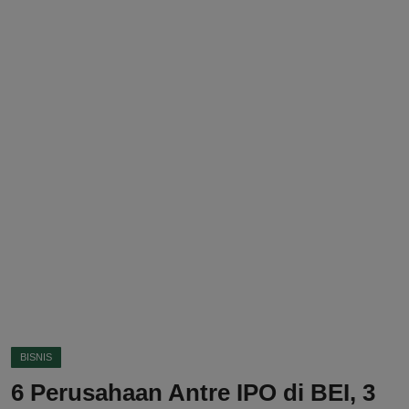
DMCA
Politik
Ekonomi
Internasional
Teknologi
Hiburan
Kesehatan
Otomotif
BISNIS
6 Perusahaan Antre IPO di BEI, 3