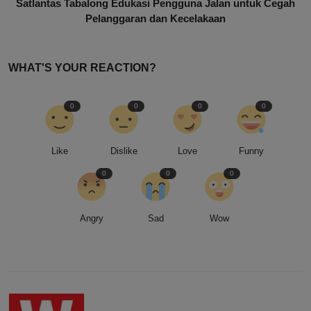
Satlantas Tabalong Edukasi Pengguna Jalan untuk Cegah
Pelanggaran dan Kecelakaan
WHAT'S YOUR REACTION?
0
0
0
0
Like
Dislike
Love
Funny
0
0
0
Angry
Sad
Wow