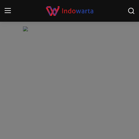
Login
Register
Home
Kompetisi Sepak Bola 2025/2026
Contact
About
Disclaimer
Peristiwa