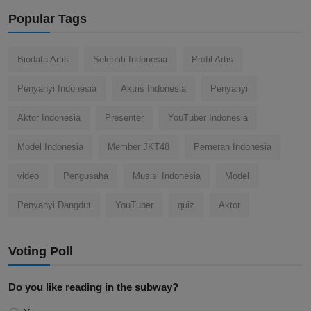
Popular Tags
Biodata Artis
Selebriti Indonesia
Profil Artis
Penyanyi Indonesia
Aktris Indonesia
Penyanyi
Aktor Indonesia
Presenter
YouTuber Indonesia
Model Indonesia
Member JKT48
Pemeran Indonesia
video
Pengusaha
Musisi Indonesia
Model
Penyanyi Dangdut
YouTuber
quiz
Aktor
Voting Poll
Do you like reading in the subway?