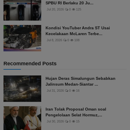
SPBU RI Berlaku 20 Ju...
Jul 20, 2026
0
125
Kondisi YouTuber Andra ST Usai
Kecelakaan McLaren Terbe...
Jul 8, 2026
0
108
Recommended Posts
Hujan Deras Simalungun Sebabkan
Jalinsum Medan-Siantar ...
Jul 31, 2026
0
16
Iran Tolak Proposal Oman soal
Pengelolaan Selat Hormuz,...
Jul 30, 2026
0
15